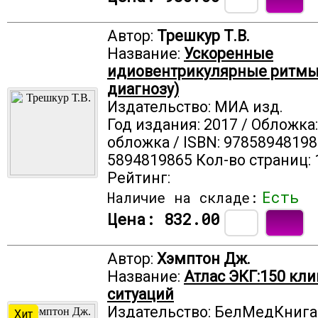
Автор:
Трешкур Т.В.
Название:
Ускоренные
идиовентрикулярные ритмы.-
диагнозу)
Издательство: МИА изд.
Год издания: 2017 / Обложка
обложка / ISBN: 97858948198
5894819865 Кол-во страниц: 
Рейтинг:
Есть
Наличие на складе:
Цена:
832.00
Автор:
Хэмптон Дж.
Название:
Атлас ЭКГ:150 кл
ситуаций
Издательство: БелМедКнига
Хит