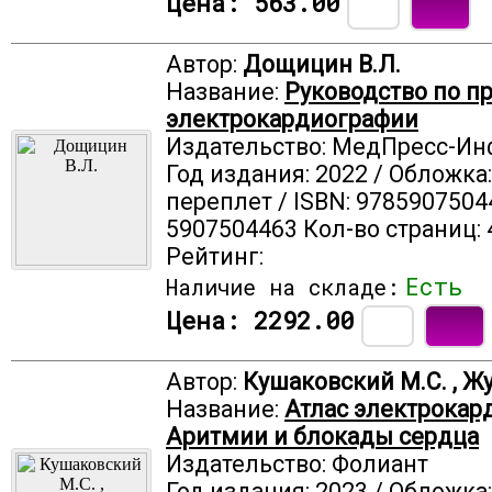
Цена:
563.00
Автор:
Дощицин В.Л.
Название:
Руководство по п
электрокардиографии
Издательство: МедПресс-И
Год издания: 2022 / Обложка
переплет / ISBN: 9785907504
5907504463 Кол-во страниц: 
Рейтинг:
Есть
Наличие на складе:
Цена:
2292.00
Автор:
Кушаковский М.С. , Ж
Название:
Атлас электрокар
Аритмии и блокады сердца
Издательство: Фолиант
Год издания: 2023 / Обложка