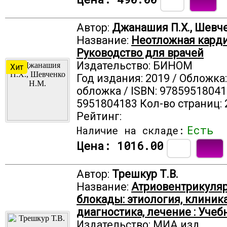
Автор:
Джанашия П.Х., Шевч
Название:
Неотложная карди
Руководство для врачей
Издательство: БИНОМ
Хит
Год издания: 2019 / Обложка
обложка / ISBN: 97859518041
5951804183 Кол-во страниц: 
Рейтинг:
Есть
Наличие на складе:
Цена:
1016.00
Автор:
Трешкур Т.В.
Название:
Атриовентрикуля
блокады: этиология, клиника
диагностика, лечение : Учеб
Издательство: МИА изд.