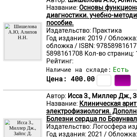
Название:
Основы функцион
диагностики. учебно-метод
пособие.
Издательство: Практика
Год издания: 2019 / Обложка
обложка / ISBN: 97858981617
5898161708 Кол-во страниц: 
Рейтинг:
Есть
Наличие на складе:
Цена:
400.00
Автор:
Исса З., Миллер Дж., 
Название:
Клиническая арит
электрофизиология. Дополне
Болезни сердца по Браунва
Издательство: Логосфера из
Год издания: 2021 / Обложка