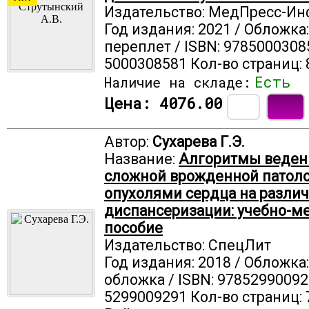
Издательство: МедПресс-И
Год издания: 2021 / Обложка
переплет / ISBN: 9785000308
5000308581 Кол-во страниц: 
Есть
Наличие на складе:
Цена:
4076.00
Автор:
Сухарева Г.Э.
Название:
Алгоритмы ведени
сложной врожденной патоло
опухолями сердца на различ
диспансеризации: учебно-м
пособие
Издательство: СпецЛит
Год издания: 2018 / Обложка
обложка / ISBN: 97852990092
5299009291 Кол-во страниц: 