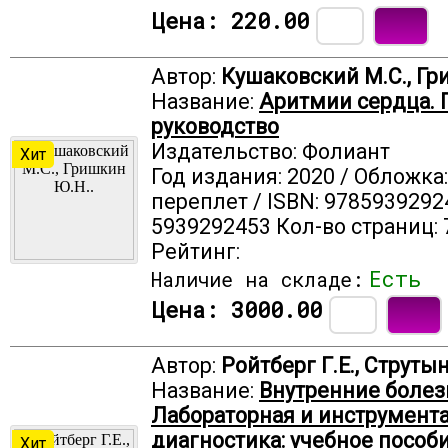
Цена:
220.00
Автор:
Кушаковский М.С., Гр
Название:
Аритмии сердца. 
руководство
Издательство: Фолиант
Хит
Год издания: 2020 / Обложка
переплет / ISBN: 9785939292
5939292453 Кол-во страниц: 
Рейтинг:
Есть
Наличие на складе:
Цена:
3000.00
Автор:
Ройтберг Г.Е., Струты
Название:
Внутренние болез
Лабораторная и инструмент
диагностика: учебное пособ
Хит