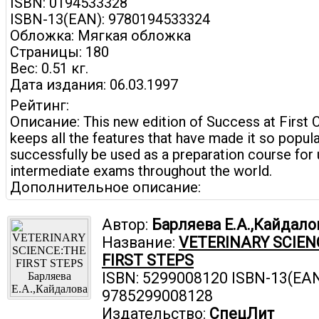
ISBN: 0194533328
ISBN-13(EAN): 9780194533324
Обложка: Мягкая обложка
Страницы: 180
Вес: 0.51 кг.
Дата издания: 06.03.1997
Рейтинг:
Описание: This new edition of Success at First C
keeps all the features that have made it so popul
successfully be used as a preparation course for
intermediate exams throughout the world.
Дополнительное описание:
Автор:
Барляева Е.А.,Кайдалов
Название:
VETERINARY SCIEN
FIRST STEPS
ISBN: 5299008120 ISBN-13(EAN
9785299008128
Издательство:
СпецЛит