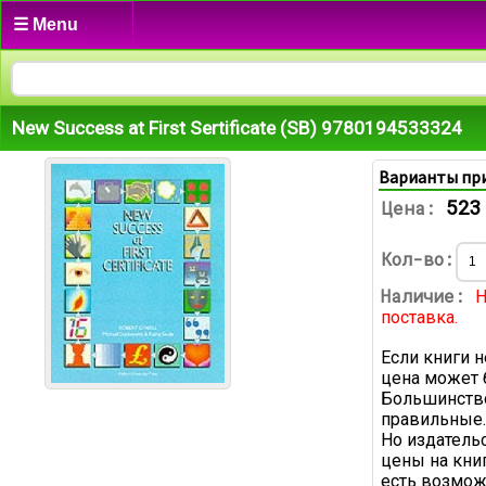
☰ Menu
New Success at First Sertificate (SB) 9780194533324
Варианты пр
523
Цена:
Кол-во:
Наличие:
Н
поставка.
Если книги н
цена может 
Большинство
правильные.
Но издатель
цены на книг
есть возмож