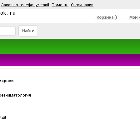
Заказ по телефону/email
Помощь
О компании
ook.ru
Корзина ()
Мои ж
Найти
е крови
 реаниматология
дия