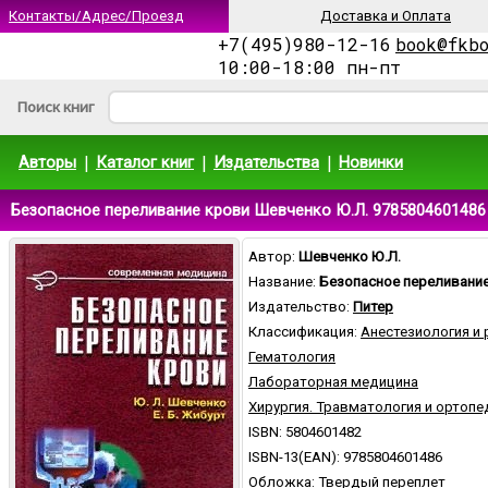
Контакты/Адрес/Проезд
Доставка и Оплата
+7(495)980-12-16
book@fkb
10:00-18:00 пн-пт
Поиск книг
|
|
|
Авторы
Каталог книг
Издательства
Новинки
Безопасное переливание крови Шевченко Ю.Л. 9785804601486
Автор:
Шевченко Ю.Л.
Название:
Безопасное переливани
Издательство:
Питер
Классификация:
Анестезиология и
Гематология
Лабораторная медицина
Хирургия. Травматология и ортопе
ISBN: 5804601482
ISBN-13(EAN): 9785804601486
Обложка: Твердый переплет