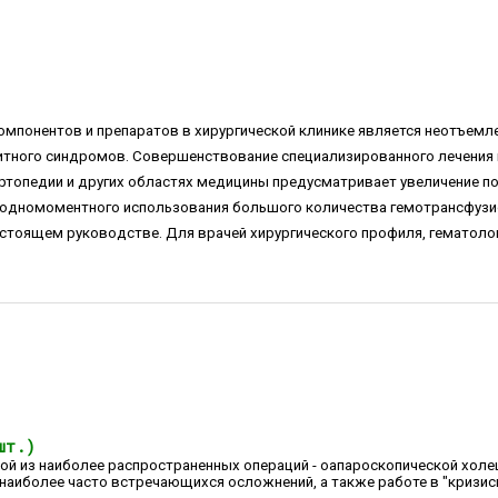
компонентов и препаратов в хирургической клинике является неотъем
тного синдромов. Совершенствование специализированного лечения в 
ртопедии и других областях медицины предусматривает увеличение по
 одномоментного использования большого количества гемотрансфузи
тоящем руководстве. Для врачей хирургического профиля, гематолог
шт.)
ой из наиболее распространенных операций - оапароскопической холец
наиболее часто встречающихся осложнений, а также работе в "кризисн