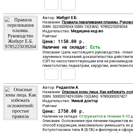
Автор:
Жибурт Е.Б.
Название:
Правила переливания плазмы. Руков
ISBN: 522503926X ISBN-13(EAN): 9785225039264
Издательство:
Медицина изд-во
Рейтинг:
Цена:
1150.00 р.
Наличие на складе:
Есть
Описание: Цель настоящего руководства - пом
заученных показаний доказательства действите
СЗП по несоответствующим или не рекомендова
гематологам, педиатрам, хирургам, анестезио
Автор:
Редаэлли А.
Название:
Опасные зоны лица. Как избежать ос
ISBN: 5000307429 ISBN-13(EAN): 9785000307427
Издательство:
Умный доктор
Рейтинг:
Цена:
2750.00 р.
Наличие на складе:
Отгружается в течение 5-10 
Описание: Осложнения при лечении пациентов в
способ коррекции, максимально уменьшить их р
ботулотоксина типа А (БТА) и филлеров и сформ