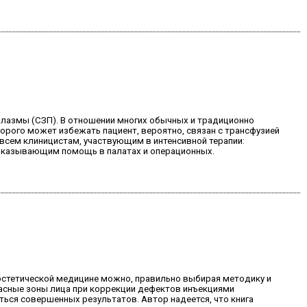
плазмы (СЗП). В отношении многих обычных и традиционно
орого может избежать пациент, вероятно, связан с трансфузией
сем клиницистам, участвующим в интенсивной терапии:
 оказывающим помощь в палатах и операционных.
 эстетической медицине можно, правильно выбирая методику и
опасные зоны лица при коррекции дефектов инъекциями
ться совершенных результатов. Автор надеется, что книга