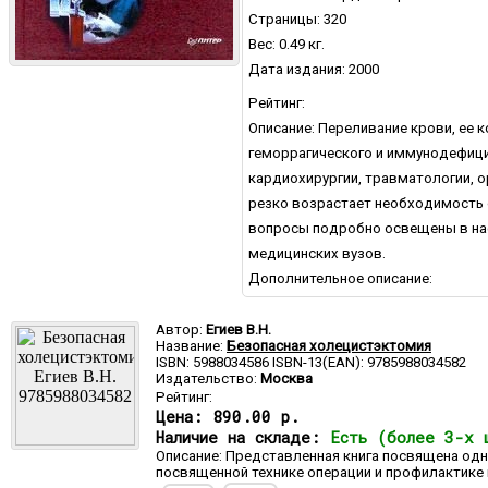
Страницы: 320
Вес: 0.49 кг.
Дата издания: 2000
Рейтинг:
Описание: Переливание крови, ее 
геморрагического и иммунодефици
кардиохирургии, травматологии, о
резко возрастает необходимость
вопросы подробно освещены в нас
медицинских вузов.
Дополнительное описание:
Автор:
Егиев В.Н.
Название:
Безопасная холецистэктомия
ISBN: 5988034586 ISBN-13(EAN): 9785988034582
Издательство:
Москва
Рейтинг:
Цена:
890.00 р.
Наличие на складе:
Есть (более 3-х 
Описание: Представленная книга посвящена одн
посвященной технике операции и профилактике 