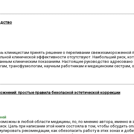
одство
очь клиницистам принять решение о переливании свежезамороженной 
льной клинической эффективности отсутствуют. Наибольший риск, кот
нным клиническим показаниям. Настоящее руководство адресовано в
логам, трансфузиологам, научным работникам и медицинским сестрам,
ложнений: простые правила безопасной эстетической коррекции
дней
озможны в любой области медицины, по, по мнению автора, именно в
иск. Цель при написании этой книги состояла в том, чтобы обсудить 
улировать рекомендации, как обезопасить работу в этих зонах и доби