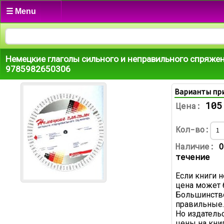
☰ Menu
Немецкие глаголы сильного и неправильного спряже
9785982650306
Варианты пр
105
Цена:
Кол-во:
Наличие:
О
течение
Если книги н
цена может 
Большинство
правильные.
Но издатель
цены на книг