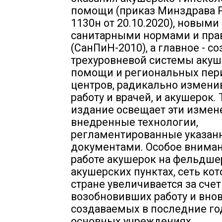
помощи (приказ Минздрава 
1130н от 20.10.2020), новыми
санитарными нормами и пр
(СанПиН-2010), а главное - с
трехуровневой системы аку
помощи и региональных пер
центров, радикально измен
работу и врачей, и акушерок.
издание освещает эти измен
внедренные технологии,
регламентированные указа
документами. Особое внима
работе акушерок на фельдше
акушерских пунктах, сеть кот
стране увеличивается за счет
возобновивших работу и вно
создаваемых в последние го
основных учреждениях,