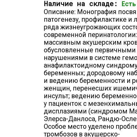
Наличие на складе:
Есть
Описание: Монография посв
патогенезу, профилактике и
ряда жизнеугрожающих сост
современной перинатологии:
массивным акушерским кров
обусловленные первичными
нарушениями в системе гемо
анафилактоидному синдром
беременных; дородовому н
и ведению беременности и р
женщин, перенесших ишеми
инсульт; ведению беременно
у пациенток с мезенхималь
дисплазиями (синдромом Ма
Элерса-Данлоса, Рандю-Осле
Особое место уделено пробл
тромбозов в акушерско-