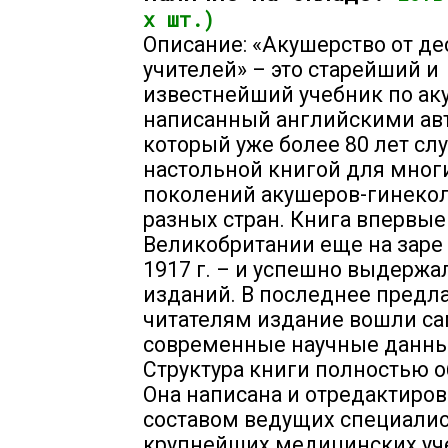
х шт.)
Описание: «Акушерство от де
учителей» – это старейший и
известнейший учебник по ак
написанный английскими ав
который уже более 80 лет сл
настольной книгой для мног
поколений акушеров-гинеко
разных стран. Книга впервы
Великобритании еще на заре 
1917 г. – и успешно выдержа
изданий. В последнее предл
читателям издание вошли с
современные научные данны
Структура книги полностью о
Она написана и отредактиро
составом ведущих специалис
крупнейших медицинских уч