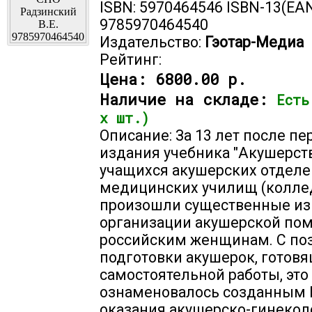
ISBN: 5970464546 ISBN-13(EAN
9785970464540
Издательство:
Гэотар-Медиа
Рейтинг:
Цена:
6800.00 р.
Наличие на складе:
Есть
х шт.)
Описание: За 13 лет после пе
издания учебника "Акушерст
учащихся акушерских отдел
медицинских училищ (колле
произошли существенные из
организации акушерской по
российским женщинам. С по
подготовки акушерок, готов
самостоятельной работы, это
ознаменовалось созданным
оказания акушерско-гинекол