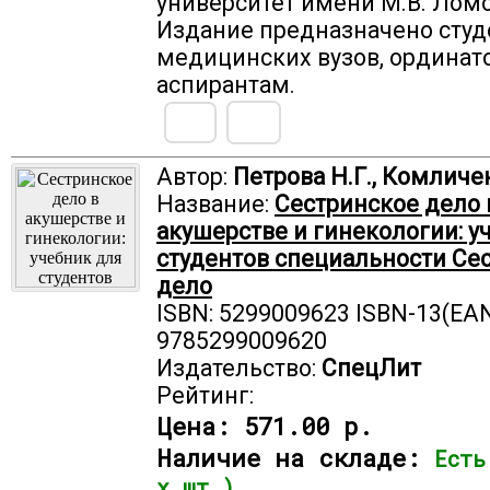
университет имени М.В. Ломо
Издание предназначено сту
медицинских вузов, ординат
аспирантам.
Автор:
Петрова Н.Г., Комличен
Название:
Сестринское дело 
акушерстве и гинекологии: у
студентов специальности Се
дело
ISBN: 5299009623 ISBN-13(EAN
9785299009620
Издательство:
СпецЛит
Рейтинг:
Цена:
571.00 р.
Наличие на складе:
Есть
х шт.)