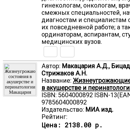
гинекологам, онкологам, вр
смежных специальностей, 
диагностам и специалистам 
их повседневной работе; а та
ординаторам, аспирантам, ст
медицинских вузов.
Автор:
Макацария А.Д., Бицадз
Стрижаков А.Н.
Название:
Жизнеугрожающие
в акушерстве и перинатолог
ISBN: 5604000892 ISBN-13(EAN
9785604000892
Издательство:
МИА изд.
Рейтинг:
Цена:
2138.00 р.