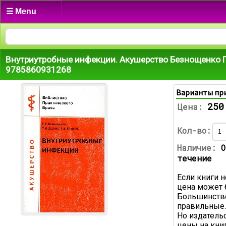
☰ Menu
Внутриутробные инфекции. Акушерство Безнощенко Г.Б
9785860931268
Варианты пр
250
Цена:
Кол-во:
Наличие:
О
течение
Если книги н
цена может 
Большинство
правильные.
Но издатель
цены на книг