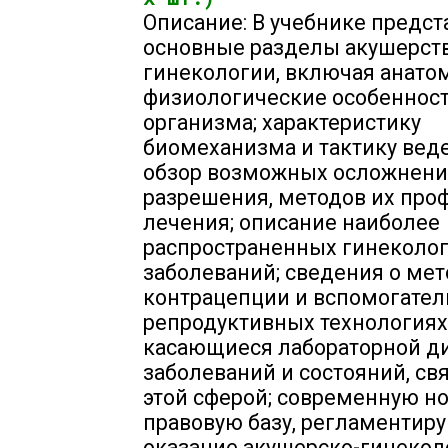
Описание: В учебнике предс
основные разделы акушерств
гинекологии, включая анато
физиологические особеннос
организма; характеристику
биомеханизма и тактику веде
обзор возможных осложнени
разрешения, методов их про
лечения; описание наиболее
распространенных гинеколо
заболеваний; сведения о мет
контрацепции и вспомогате
репродуктивных технологиях
касающиеся лабораторной д
заболеваний и состояний, св
этой сферой; современную н
правовую базу, регламенти
оказание акушерско-гинекол