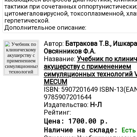
тактики при сочетанных оппортунистически
цитомегаловирусной, токсоплазменной, хл
герпетической.
Дополнительное описание:
Автор:
Батракова Т.В., Ишкарае
Овсянников Ф.А.
Название:
Учебник по клини
акушерству с применением
симуляционных технологий 
MECUM
ISBN: 5907201649 ISBN-13(EAN
9785907201644
Издательство:
Н-Л
Рейтинг:
Цена:
1700.00 р.
Наличие на складе:
Есть