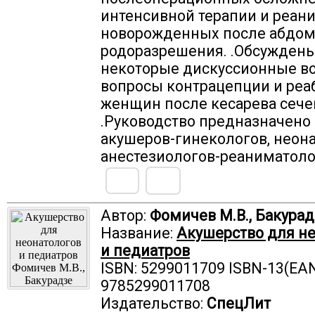
интенсивной терапии и реан
новорожденных после абдо
родоразрешения. .Обсужден
некоторые дискуссионные в
вопросы контрацепции и реа
женщин после кесарева сече
.Руководство предназначено
акушеров-гинекологов, неона
анестезиологов-реаниматоло
Автор:
Фомичев М.В., Бакурад
Название:
Акушерство для н
и педиатров
ISBN: 5299011709 ISBN-13(EAN
9785299011708
Издательство:
СпецЛит