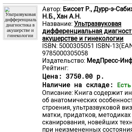
Автор:
Биссет Р., Дурр-э-Саби
Н.Б., Хан А.Н.
Название:
Ультразвуковая
дифференциальная диагност
акушерстве и гинекологии
ISBN: 5000305051 ISBN-13(EAN
9785000305058
Издательство:
МедПресс-Ин
Рейтинг:
Цена:
3750.00 р.
Наличие на складе:
Есть
Описание: Книга содержит 
об анатомических особеннос
строения, ультразвуковой ви
матки, придатков, методиках
сканирования, новейших тех
при неизмененных состояния