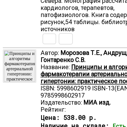
Севера. Монография рассчита
кардиологов, терапевтов,
патофизиологов. Книга соде
рисунок,54 таблицы. библиот
источников
Автор:
Морозова Т.Е., Андрущ
Гонтаренко С.В.
Название:
Принципы и алго
фармакотерапии артериальн
гипертонии: практическое по
ISBN: 5998602919 ISBN-13(EAN
9785998602917
Издательство:
МИА изд.
Рейтинг:
Цена:
538.00 р.
Наличие на складе:
Есть