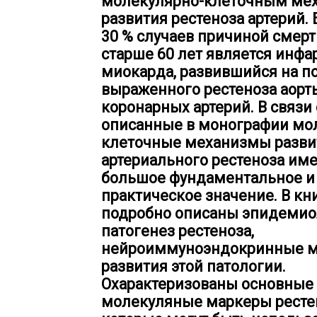
молекулярно-клеточным ме
развития рестеноза артерий. 
30 % случаев причиной смер
старше 60 лет является инфа
миокарда, развившийся на п
выраженного рестеноза аорт
коронарных артерий. В связи 
описанные в монографии мо
клеточные механизмы разви
артериального рестеноза им
большое фундаментальное и
практическое значение. В кн
подробно описаны эпидемио
патогенез рестеноза,
нейроиммуноэндокринные 
развития этой патологии.
Охарактеризованы основные
молекуляные маркеры рестен