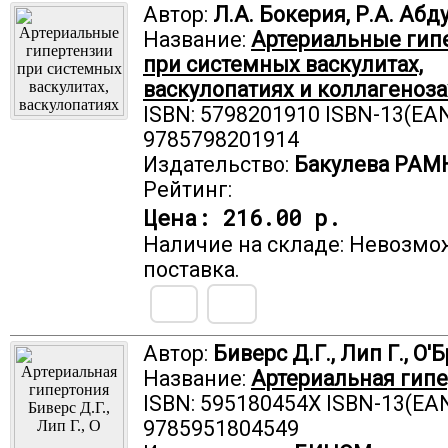
Автор:
Л.А. Бокерия, Р.А. Абд
Название:
Артериальные гип
при системных васкулитах,
васкулопатиях и коллагеноза
ISBN: 5798201910 ISBN-13(EAN
9785798201914
Издательство:
Бакулева РАМ
Рейтинг:
Цена:
216.00 р.
Наличие на складе: Невозмо
поставка.
Автор:
Биверс Д.Г., Лип Г., О'
Название:
Артериальная гип
ISBN: 595180454X ISBN-13(EAN
9785951804549