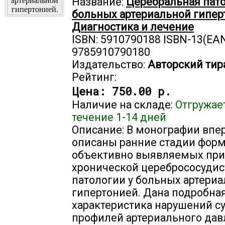
Название:
Церебральная пато
больных артериальной гипер
Диагностика и лечение
ISBN: 5910790188 ISBN-13(EAN
9785910790180
Издательство:
Авторский тир
Рейтинг:
Цена:
750.00 р.
Наличие на складе:
Отгружае
течение 1-14 дней
Описание: В монографии впе
описаны ранние стадии фор
объективно выявляемых при
хронической церебрососудис
патологии у больных артери
гипертонией. Дана подробна
характеристика нарушений с
профилей артериального дав