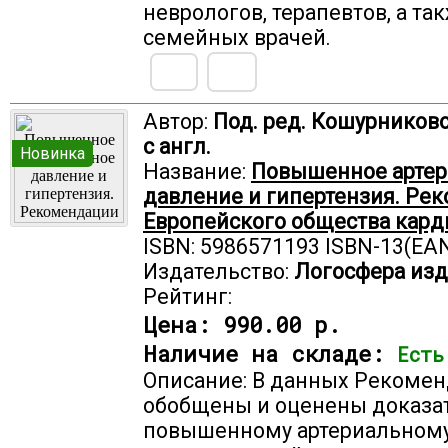
неврологов, терапевтов, а та
семейных врачей.
Автор:
Под. ред. Кошурниковой
с англ.
Новинка
Название:
Повышенное артер
давление и гипертензия. Ре
Европейского общества карди
ISBN: 5986571193 ISBN-13(EAN
Издательство:
Логосфера изд
Рейтинг:
Цена:
990.00 р.
Наличие на складе:
Есть
Описание: В данных Рекоме
обобщены и оценены доказат
повышенному артериальном