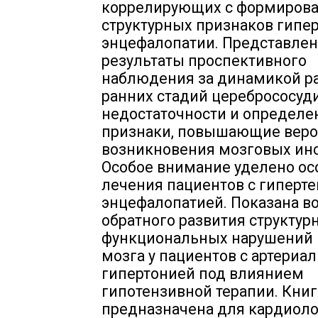
коррелирующих с формиров
структурных признаков гипе
энцефалопатии. Представле
результаты проспективного
наблюдения за динамикой р
ранних стадий церебрососуд
недостаточности и определ
признаки, повышающие веро
возникновения мозговых инс
Особое внимание уделено о
лечения пациентов с гиперт
энцефалопатией. Показана в
обратного развития структур
функциональных нарушений 
мозга у пациентов с артериа
гипертонией под влиянием
гипотензивной терапии. Книг
предназначена для кардиоло