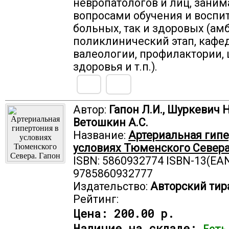
невропатологов и лиц, зани
вопросами обучения и воспи
больных, так и здоровых (ам
поликлинический этап, кафе
валеологии, профилактории,
здоровья и т.п.).
Автор:
Гапон Л.И., Шуркевич Н
Ветошкин А.С.
Название:
Артериальная гипе
условиях Тюменского Севера
ISBN: 5860932774 ISBN-13(EAN
9785860932777
Издательство:
Авторский тир
Рейтинг:
Цена:
200.00 р.
Наличие на складе:
Есть