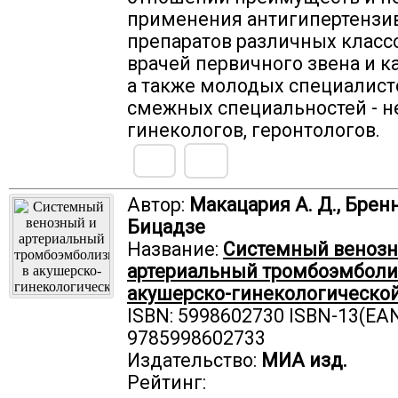
применения антигипертензи
препаратов различных класс
врачей первичного звена и к
а также молодых специалист
смежных специальностей - н
гинекологов, геронтологов.
Автор:
Макацария А. Д., Бренн
Бицадзе
Название:
Системный венозн
артериальный тромбоэмболи
акушерско-гинекологической
ISBN: 5998602730 ISBN-13(EAN
9785998602733
Издательство:
МИА изд.
Рейтинг: