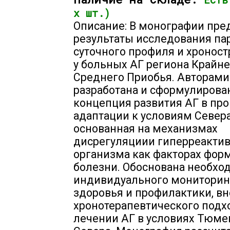
х шт.)
Описание: В монографии пре
результаты исследования па
суточного профиля и хронос
у больных АГ региона Крайне
Среднего Приобья. Авторами
разработана и сформулирова
концепция развития АГ в пр
адаптации к условиям Севера
основанная на механизмах
дисрегуляциии гиперреакти
организма как факторах фор
болезни. Обоснована необхо
индивидуального мониторин
здоровья и профилактики, в
хронотерапевтического подх
лечении АГ в условиях Тюме