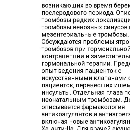
возникающих во время бере
послеродового периода. Опи
тромбозы редких локализаци
тромбозы венозных синусов 
мезентериальные тромбозы.
Обсуждаются проблемы ятро
тромбозов при гормонально
контрацепции и заместитель
гормональной терапии. Пред
опыт ведения пациенток с
искусственными клапанами 
пациенток, перенесших ише
инсульты. Отдельная глава 
неонатальным тромбозам. Д
описывается фармакология
антикоагулянтов и антиагрег
включая новые антикоагулян
Ха, анти-IIа. Для врачей акуш