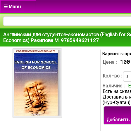
☰ Menu
Английский для студентов-экономистов (English for S
Economics) Ракипова М. 9785949621127
Варианты пр
100
Цена:
Кол-во:
Наличие:
Е
Есть на скла
Доставка в 
(Нур-Султан)
Добавить