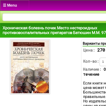
☰ Menu
Хроническая болезнь почек Место нестероидных
противовоспалительных препаратов Батюшин М.М. 9
Варианты пр
270
Цена:
Кол-во:
Наличие:
О
течение
Если книги н
цена может 
Большинство
правильные.
Но издатель
цены на книг