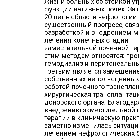
жизни больных со стойкой ут
функции нативных почек. За
20 лет в области нефрологи
существенный прогресс, свя
разработкой и внедрением м
лечения конечных стадий
заместительной почечной те
этим методам относятся: пр
гемодиализ и перитонеальны
третьим является замещени
собственных неполноценных
работой почечного трансплант
хирургическая трансплантац
донорского органа. Благода
внедрению заместительной 
терапии в клиническую прак
заметно изменилась ситуаци
лечением нефрологических 