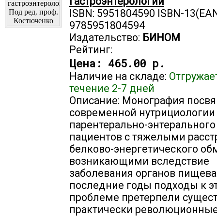
гастроэнтерологии
ISBN: 5951804590 ISBN-13(EAN
9785951804594
Издательство:
БИНОМ
Рейтинг:
Цена:
465.00 р.
Наличие на складе:
Отгружае
течение 2-7 дней
Описание: Монография посв
современной нутрициологии 
парентерально-энтерального
пациентов с тяжелыми расс
белково-энергетического об
возникающими вследствие
заболевания органов пищева
последние годы подходы к э
проблеме претерпели сущес
практически революционные