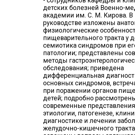
- сотрудников кафедры и кл
детских болезней Военно-м
академии им. С. М. Кирова. В
руководстве изложены анато
физиологические особеннос
пищеварительного тракта у д
семиотика синдромов при ег
патологии; представлены с
методы гастроэнтерологичес
обследования; приведена
дифференциальная диагност
основных синдромов, встре
при поражении органов пище
детей; подробно рассмотрен
современные представления
этиологии, патогенезе, клини
диагностике и лечении забо
желудочно-кишечного тракта 