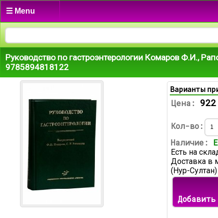
☰ Menu
Руководство по гастроэнтерологии Комаров Ф.И., Рап
9785894818122
Варианты пр
922
Цена:
Кол-во:
Наличие:
Е
Есть на скла
Доставка в 
(Нур-Султан)
Добавить