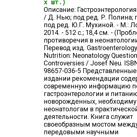
х шт.)
Описание: Гастроэнтерология
/ Д. Нью; под ред. Р. Полина; п
под ред. Ю.Г. Мухиной. - М.: 
2014. - 512 с.; 18,4 см. - (Про
противоречия в неонатологии)
Перевод изд. Gastroenterology
Nutrition: Neonatology Questio
Controversies / Josef Neu. ISB
98657-036-5 Представленные
издании рекомендации соде
современную информацию п
гастроэнтерологии и питани
новорожденных, необходим
неонатологам в практическо
деятельности. Книга служит
своеобразным мостом межд
передовыми научными