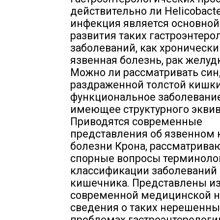
действительно ли Helicobacter
инфекция является основной
развития таких гастроэнтеро
заболеваний, как хронический
язвенная болезнь, рак желудк
Можно ли рассматривать си
раздраженной толстой кишки
функциональное заболевание
имеющее структурного эквив
Приводятся современные
представления об язвенном 
болезни Крона, рассматрива
спорные вопросы терминоло
классификации заболеваний
кишечника. Представлены и
современной медицинской н
сведения о таких нерешенны
проблемах гастроэнтерологии