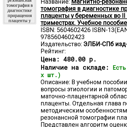
Название:
Магнитно-резонан
томография в диагностике 
плаценты у беременных во II и
триместрах. Учебное пособие
ISBN: 5604602426 ISBN-13(EAN
9785604602423
Издательство:
ЭЛБИ-СПб изд
Рейтинг:
Цена:
480.00 р.
Наличие на складе:
Есть
х шт.)
Описание: В учебном пособи
вопросы этиологии и патомо
маточно-плацентарной облас
плаценты. Отдельная глава 
методическим особенностям
резонансной томографии пла
Представлен алгоритм оцен