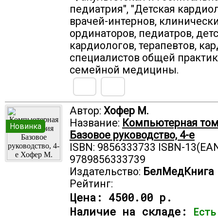
педиатрия", "Детская кардиол
врачей-интернов, клиническ
ординаторов, педиатров, дет
кардиологов, терапевтов, кар
специалистов общей практик
семейной медицины.
Автор:
Хофер М.
Название:
Компьютерная то
Новинка
Базовое руководство, 4-е
ISBN: 9856333733 ISBN-13(EAN
9789856333739
Издательство:
БелМедКнига
Рейтинг:
Цена:
4500.00 р.
Наличие на складе:
Есть