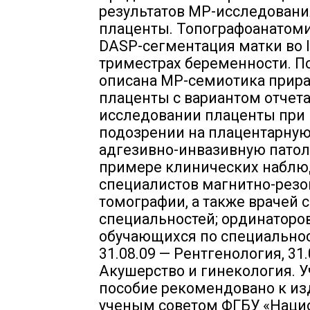
результатов MP-исследовани
плаценты. Топографоанатом
DASP-сегментация матки во II 
триместрах беременности. П
описана MP-семиотика прир
плаценты с вариантом отчета
исследовании плаценты при
подозрении на плацентарну
адгезивно-инвазивную патол
примере клинических наблю
специалистов магнитно-рез
томографии, а также врачей
специальностей; ординаторов
обучающихся по специально
31.08.09 — Рентгенология, 31.
Акушерство и гинекология. 
пособие рекомендовано к и
ученым советом ФГБУ «Нац