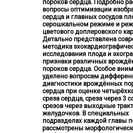
пороков сердца. Подробно р
вопросы оптимизации изобр
сердца и главных сосудов пл
серошкальном режиме и ре
цветового доплеровского ка
Детально представлена сов
методика эхокардиографиче
исследования плода и эхогр
признаки различных врождё
пороков сердца. Особое вни
уделено вопросам дифферен
диагностики врождённых по
сердца при оценке четырёхк
среза сердца, среза через 3 с
срезов через выходные трак
желудочков. В специальных
подразделах каждой главы 
рассмотрены морфологичес