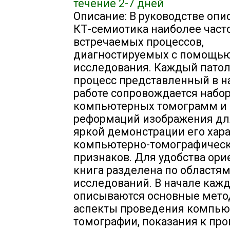
течение 2-7 дней
Описание: В руководстве опи
КТ-семиотика наиболее част
встречаемых процессов,
диагностируемых с помощью
исследования. Каждый пато
процесс представленный в 
работе сопровождается набо
компьютерных томограмм и
реформаций изображения дл
яркой демонстрации его хар
компьютерно-томографичес
признаков. Для удобства ори
книга разделена по областя
исследований. В начале каж
описываются основные мето
аспекты проведения компью
томографии, показания к пр