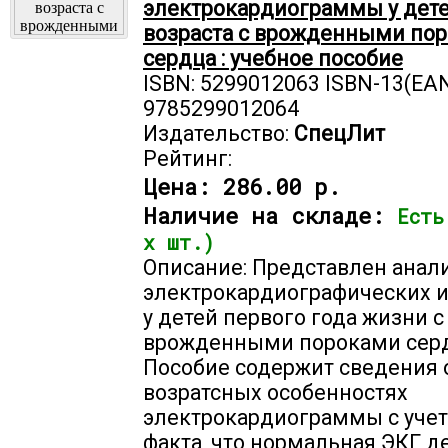
электрокардиограммы у дете
возраста с врожденными по
сердца : учебное пособие
ISBN: 5299012063 ISBN-13(EAN
9785299012064
Издательство:
СпецЛит
Рейтинг:
Цена:
286.00 р.
Наличие на складе:
Есть
х шт.)
Описание: Представлен анал
электрокардиографических 
у детей первого года жизни с
врожденными пороками серд
Пособие содержит сведения 
возратсных особенностях
электрокардиограммы с учет
факта, что нормальная ЭКГ д