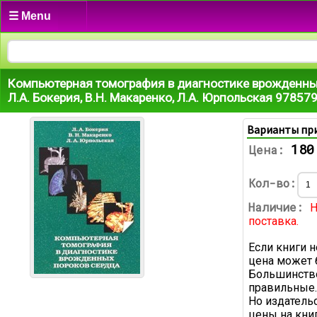
☰ Menu
Компьютерная томография в диагностике врожденны
Л.А. Бокерия, В.Н. Макаренко, Л.А. Юрпольская 9785
Варианты пр
180
Цена:
Кол-во:
Наличие:
Н
поставка.
Если книги н
цена может 
Большинство
правильные.
Но издатель
цены на книг