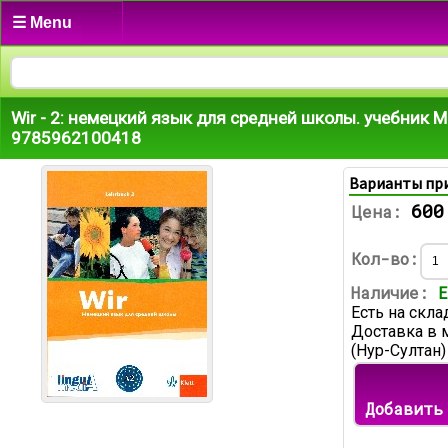
☰ Menu
Wir - 2: немецкий язык для средней школы. учебник М
9785962100418
Варианты пр
600
Цена:
Кол-во:
Наличие:
Е
Есть на скла
Доставка в 
(Нур-Султан)
Добавить