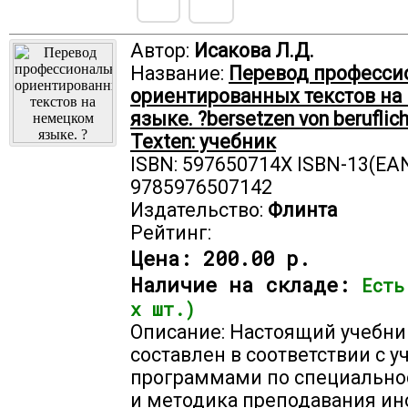
Автор:
Исакова Л.Д.
Название:
Перевод професси
ориентированных текстов н
языке. ?bersetzen von beruflich
Texten: учебник
ISBN: 597650714X ISBN-13(EAN
9785976507142
Издательство:
Флинта
Рейтинг:
Цена:
200.00 р.
Наличие на складе:
Есть
х шт.)
Описание: Настоящий учебни
составлен в соответствии с 
программами по специально
и методика преподавания и