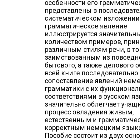
особенности его грамматиче
представлены в последоват
систематическом изложении
грамматическое явление
иллюстрируется значительн
количеством примеров, при
различным стилям речи, в т
заимствованным из повседн
бытового, а также делового 
всей книге последовательно
сопоставление явлений нем
грамматики с их функциона
соответствиями в русском яз
значительно облегчает учащ
процесс овладения живым,
естественным и грамматиче
корректным немецким язык
Пособие состоит из двух осн