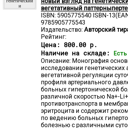
новый взгляд на генетическ
вегетативный паттерныперт
ISBN: 5905775540 ISBN-13(EAN
9785905775543
Издательство:
Авторский тир
Рейтинг:
Цена:
800.00 р.
Наличие на складе:
Есть
Описание: Монография основ
исследовании генетических 
вегетативной регуляции суто
профиля артериального давл
больных гипертонической бо
различной скоростью Na+-Li+
противотранспорта в мембра
эритроцита и содержит реко
по ведению больных гиперт
болезнью с различными сут