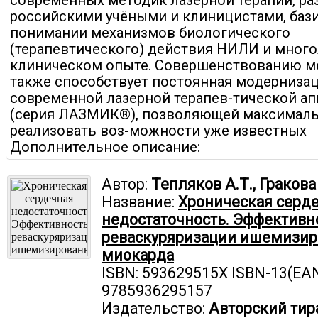
современных методик лазерной терапии, ра
российскими учёными и клиницистами, бази
понимании механизмов биологического
(терапевтического) действия НИЛИ и мног
клиническом опыте. Совершенствованию м
также способствует постоянная модерниза
современной лазерной терапев-тической ап
(серия ЛАЗМИК®), позволяющей максималь
реализовать воз-можности уже известных
Дополнительное описание:
Автор:
Тепляков А.Т., Гракова 
Название:
Хроническая серд
недостаточность. Эффективн
реваскуряризации ишемизир
миокарда
ISBN: 593629515X ISBN-13(EAN
9785936295157
Издательство:
Авторский тир