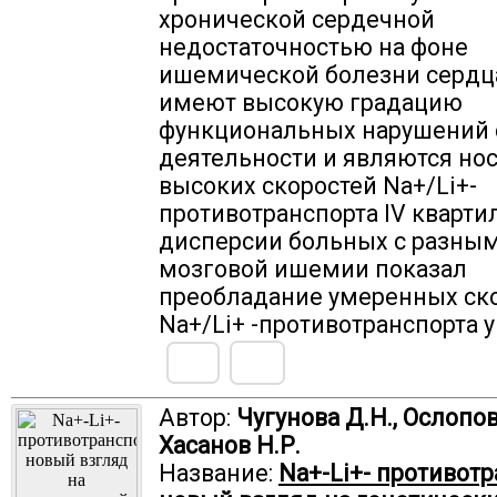
хронической сердечной
недостаточностью на фоне
ишемической болезни сердц
имеют высокую градацию
функциональных нарушений 
деятельности и являются но
высоких скоростей Na+/Li+-
противотранспорта IV кварти
дисперсии больных с разны
мозговой ишемии показал
преобладание умеренных ск
Na+/Li+ -противотранспорта 
Автор:
Чугунова Д.Н., Ослопов 
Хасанов Н.Р.
Название:
Na+-Li+- противотр