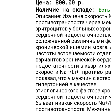
Цена:
800.00 р.
Наличие на складе:
Есть
Описание: Изучена скорость N
противотранспорта через ме
эритроцитов у больных с хро
сердечной недостаточностью
осложненной различными ф
хронической ишемии мозга.
частоты встречаемости отде
вариантов хронической серд
недостаточности в квартилях
скорости Na+/Li+- противотр
показал, что у мужчин с арте
гипертонией в качестве
этиологического фактора хр
сердечной недостаточности 
бывает низкая скорость Na+/
противотранспорта. Мужчины