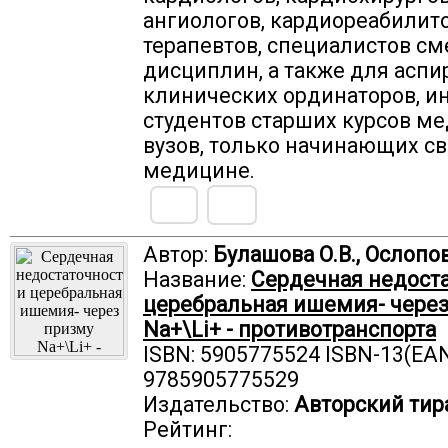
ангиологов, кардиореабилито
терапевтов, специалистов с
дисциплин, а также для аспи
клинических ординаторов, и
студентов старших курсов м
вузов, только начинающих св
медицине.
Автор:
Булашова О.В., Ослопов
Название:
Сердечная недоста
церебральная ишемия- через
Na+\Li+ - противотранспорта
ISBN: 5905775524 ISBN-13(EAN
9785905775529
Издательство:
Авторский тир
Рейтинг: