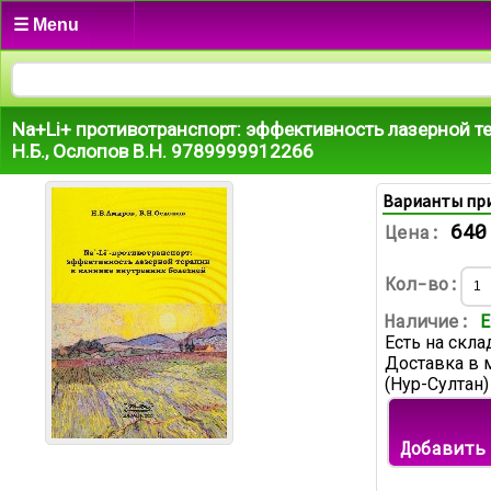
☰ Menu
Na+Li+ противотранспорт: эффективность лазерной т
Н.Б., Ослопов В.Н. 9789999912266
Варианты пр
640
Цена:
Кол-во:
Наличие:
Е
Есть на скла
Доставка в 
(Нур-Султан)
Добавить