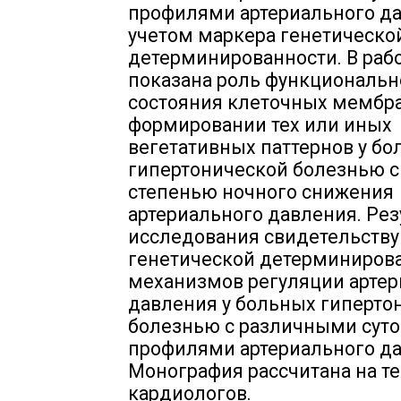
профилями артериального да
учетом маркера генетическо
детерминированности. В раб
показана роль функциональн
состояния клеточных мембра
формировании тех или иных
вегетативных паттернов у б
гипертонической болезнью с
степенью ночного снижения
артериального давления. Ре
исследования свидетельству
генетической детерминиров
механизмов регуляции артер
давления у больных гиперто
болезнью с различными сут
профилями артериального да
Монография рассчитана на те
кардиологов.