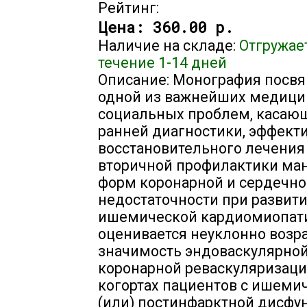
Рейтинг:
Цена:
360.00 р.
Наличие на складе:
Отгружае
течение 1-14 дней
Описание: Монография посв
одной из важнейших медици
социальных проблем, касаю
ранней диагностики, эффект
восстановительного лечения
вторичной профилактики ма
форм коронарной и сердечн
недостаточности при развит
ишемической кардиомиопатии
оценивается неуклонно воз
значимость эндоваскулярно
коронарной реваскуляризаци
когортах пациентов с ишеми
(или) постинфарктной дисфу