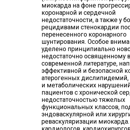
миокарда на фоне прогресси
коронарной и сердечной
недостаточности, а также у б
рецидивами стенокардии по
перенесенного коронарного
шунтирования. Особое вним
уделено принципиально ново
недостаточно освященному 
современной литературе, на
эффективной и безопасной к
атерогенных дислипидемий
и метаболических нарушений
пациентов с хронической се
недостаточностью тяжелых
функциональных классов, п
эндоваскулярной или хирург
реваскуляризации миокарда.
кардиологов, кардиохирургов