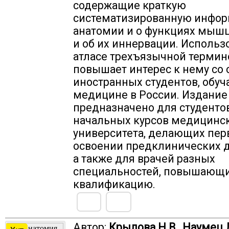
содержащие краткую
систематизированную инфо
анатомии и о функциях мышц
и об их иннервации. Использ
атласе трехъ­язычной терми
повышает интерес к нему со
иностранных студентов, обу
медицине в России. Издание
предназначено для студенто
начальных курсов медицинс
университета, делающих пер
освоении предклинических 
а также для врачей разных
специальностей, повышающ
квалификацию.
Автор:
Крылова Н.В., Наумец Л