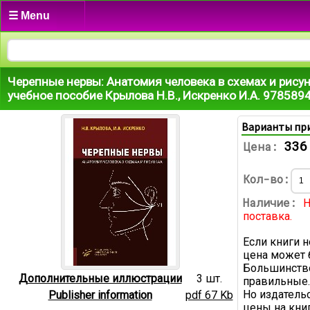
☰ Menu
Черепные нервы: Анатомия человека в схемах и рисун
учебное пособие Крылова Н.В., Искренко И.А. 97858
Варианты пр
336
Цена:
Кол-во:
Наличие:
Н
поставка.
Если книги н
цена может 
Большинство
Дополнительные иллюстрации
3 шт.
правильные.
Но издатель
Publisher information
pdf 67 Kb
цены на книг