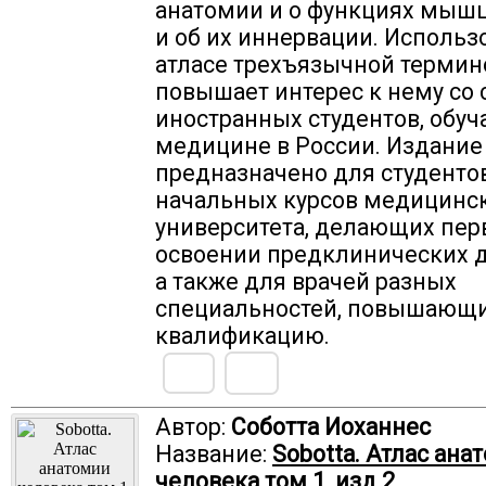
анатомии и о функциях мышц
и об их иннервации. Использ
атласе трехъ­язычной терми
повышает интерес к нему со
иностранных студентов, обу
медицине в России. Издание
предназначено для студенто
начальных курсов медицинс
университета, делающих пер
освоении предклинических 
а также для врачей разных
специальностей, повышающ
квалификацию.
Автор:
Соботта Иоханнес
Название:
Sobotta. Атлас ана
человека том 1, изд.2