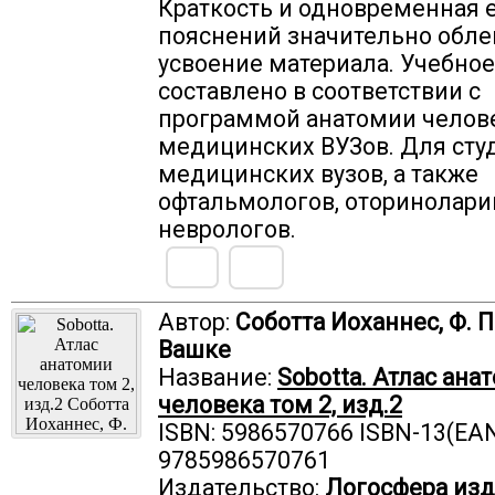
Краткость и одновременная 
пояснений значительно обле
усвоение материала. Учебное
составлено в соответствии с
программой анатомии челов
медицинских BУЗов. Для сту
медицинских вузов, а также
офтальмологов, оторинолари
неврологов.
Автор:
Соботта Иоханнес, Ф. П
Вашке
Название:
Sobotta. Атлас ана
человека том 2, изд.2
ISBN: 5986570766 ISBN-13(EAN
9785986570761
Издательство:
Логосфера изд