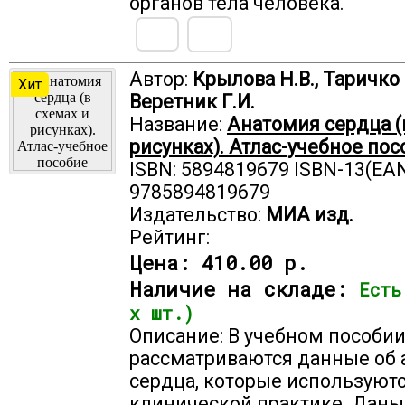
органов тела человека.
Автор:
Крылова Н.В., Таричко 
Хит
Веретник Г.И.
Название:
Анатомия сердца (
рисунках). Атлас-учебное пос
ISBN: 5894819679 ISBN-13(EAN
9785894819679
Издательство:
МИА изд.
Рейтинг:
Цена:
410.00 р.
Наличие на складе:
Есть
х шт.)
Описание: В учебном пособи
рассматриваются данные об
сердца, которые используютс
клинической практике. Даны