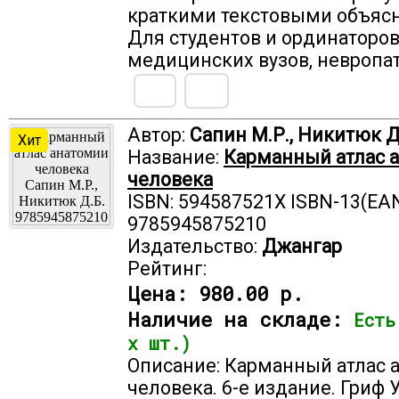
краткими текстовыми объяс
Для студентов и ординаторо
медицинских вузов, невропат
Автор:
Сапин М.Р., Никитюк Д
Хит
Название:
Карманный атлас 
человека
ISBN: 594587521X ISBN-13(EAN
9785945875210
Издательство:
Джангар
Рейтинг:
Цена:
980.00 р.
Наличие на складе:
Есть
х шт.)
Описание: Карманный атлас 
человека. 6-е издание. Гриф 