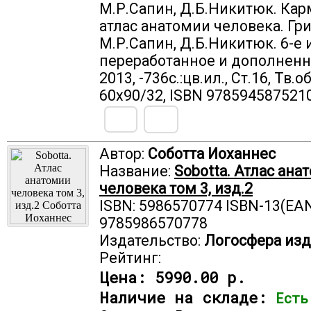
М.Р.Сапин, Д.Б.Никитюк. Ка
атлас анатомии человека. Гр
М.Р.Сапин, Д.Б.Никитюк. 6-е 
переработанное и дополненное
2013, -736с.:цв.ил., Ст.16, Тв.
60х90/32, ISBN 978594587521
Автор:
Соботта Иоханнес
Название:
Sobotta. Атлас ана
человека том 3, изд.2
ISBN: 5986570774 ISBN-13(EAN
9785986570778
Издательство:
Логосфера изд
Рейтинг:
Цена:
5990.00 р.
Наличие на складе:
Есть