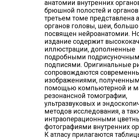
анатомии внутренних органов
брюшной полостей и органов 
третьем томе представлена 
органов головы, шеи, большо
посвящен нейроанатомии. Н
издание содержит высокока
иллюстрации, дополненные
подробными подрисуночны
подписями. Оригинальные р
сопровождаются современн
изображениями, полученным
помощью компьютерной и м
резонансной томографии,
ультразвуковых и эндоскопи
методов исследования, а так
интраоперационными цветн
фотографиями внутренних орг
К атласу прилагаются таблиц