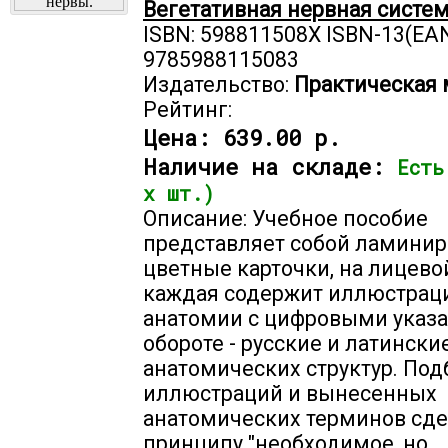
Вегетативная нервная систе
ISBN: 598811508X ISBN-13(EAN
9785988115083
Издательство:
Практическая
Рейтинг:
Цена:
639.00 р.
Наличие на складе:
Есть
х шт.)
Описание: Учебное пособие
представляет собой ламини
цветные карточки, на лицево
каждая содержит иллюстраци
анатомии с цифровыми указа
обороте - русские и латински
анатомических структур. Под
иллюстраций и вынесенных
анатомических терминов сде
принципу "необходимое, но