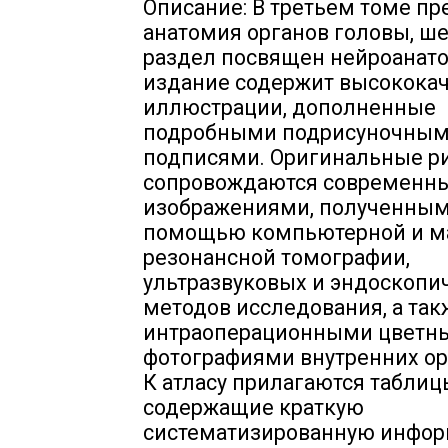
Описание: В третьем томе пр
анатомия органов головы, ш
раздел посвящен нейроанат
издание содержит высокока
иллюстрации, дополненные
подробными подрисуночны
подписями. Оригинальные р
сопровождаются современн
изображениями, полученным
помощью компьютерной и м
резонансной томографии,
ультразвуковых и эндоскопи
методов исследования, а так
интраоперационными цветн
фотографиями внутренних орг
К атласу прилагаются таблиц
содержащие краткую
систематизированную инфо