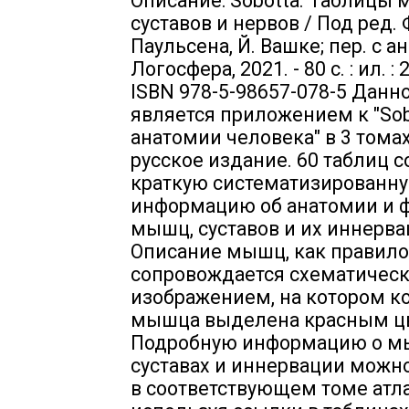
Описание: Sobotta. Таблицы 
суставов и нервов / Под ред. 
Паульсена, Й. Вашке; пер. с анг
Логосфера, 2021. - 80 с. : ил. : 
ISBN 978-5-98657-078-5 Данн
является приложением к "Sob
анатомии человека" в 3 томах
русское издание. 60 таблиц 
краткую систематизированн
информацию об анатомии и 
мышц, суставов и их иннерва
Описание мышц, как правило
сопровождается схематичес
изображением, на котором к
мышца выделена красным ц
Подробную информацию о м
суставах и иннервации можн
в соответствующем томе атла