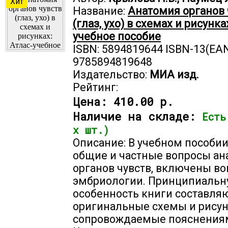
Хит
Название:
Анатомия органов 
(глаз, ухо) в схемах и рисунка
учебное пособие
ISBN: 5894819644 ISBN-13(EAN
9785894819648
Издательство:
МИА изд.
Рейтинг:
Цена:
410.00 р.
Наличие на складе:
Есть
х шт.)
Описание: В учебном пособи
общие и частные вопросы а
органов чувств, включены в
эмбриологии. Принципиаль
особенность книги составля
оригинальные схемы и рисун
сопровождаемые пояснения