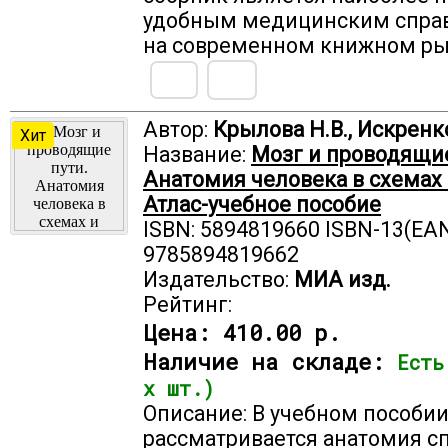
удобным медицин­ским спра
на современном книжном ры
Автор:
Крылова Н.В., Искренко
Хит
Название:
Мозг и проводящие
Анатомия человека в схемах 
Атлас-учебное пособие
ISBN: 5894819660 ISBN-13(EAN
9785894819662
Издательство:
МИА изд.
Рейтинг:
Цена:
410.00 р.
Наличие на складе:
Есть
х шт.)
Описание: В учебном пособи
рассматривается анатомия с