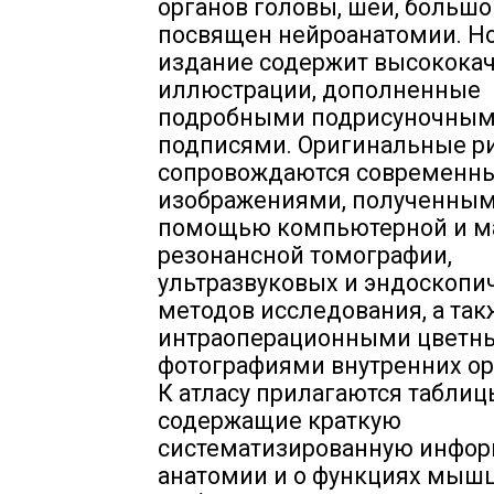
органов головы, шеи, большо
посвящен нейроанатомии. Н
издание содержит высокока
иллюстрации, дополненные
подробными подрисуночны
подписями. Оригинальные р
сопровождаются современн
изображениями, полученным
помощью компьютерной и м
резонансной томографии,
ультразвуковых и эндоскопи
методов исследования, а так
интраоперационными цветн
фотографиями внутренних орг
К атласу прилагаются таблиц
содержащие краткую
систематизированную инфо
анатомии и о функциях мышц