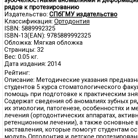
зубочелюстными аномалиями и деформаци
рядов к протезированию
Издательство:
СПбГМУ издательство
Классификация:
Ортодонтия
ISBN: 5889992325
ISBN-13(EAN): 9785889992325
Обложка: Мягкая обложка
Страницы: 32
Вес: 0.05 кг.
Дата издания: 2014
Рейтинг:
Описание: Методические указания предназ
студентов 5 курса стоматологического факу
помощь при подготовке к практическим зня
Содержат сведения об аномалиях зубных ря
их этиологии, патогенезе, особенностях и м
лечения (ортодонтических аппаратах, актив
ретенционном лечении), а также основные 
наставления, которые помогут студентам о
модуль Ортодонтия и детское протезирован