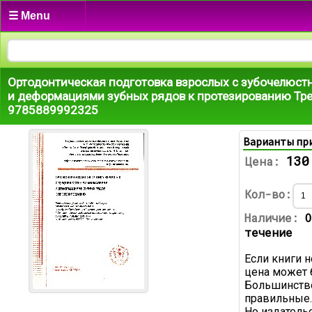
☰ Menu
Ортодонтическая подготовка взрослых с зубочелюс
и деформациями зубных рядов к протезированию Тре
9785889992325
Варианты пр
130
Цена:
Кол-во:
Наличие:
О
течение
Если книги н
цена может 
Большинство
правильные.
Но издатель