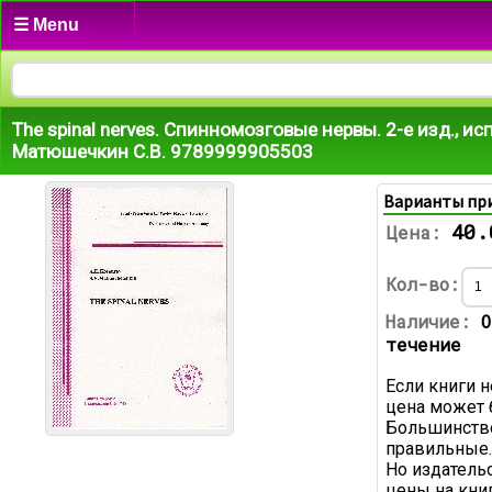
☰ Menu
The spinal nerves. Спинномозговые нервы. 2-е изд., исп
Матюшечкин С.В. 9789999905503
Варианты пр
40.
Цена:
Кол-во:
Наличие:
О
течение
Если книги н
цена может 
Большинство
правильные.
Но издатель
цены на книг