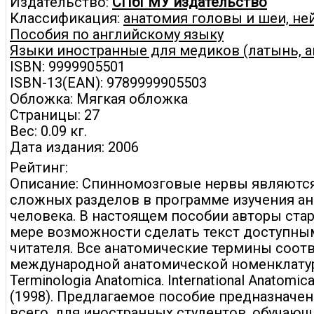
Издательство:
СПбГМУ издательство
Классификация:
анатомия головы и шеи, не
Пособия по английскому языку
Языки иностранные для медиков (латынь, анг
ISBN: 9999905501
ISBN-13(EAN): 9789999905503
Обложка: Мягкая обложка
Страницы: 27
Вес: 0.09 кг.
Дата издания: 2006
Рейтинг:
Описание: Спинномозговые нервы являются
сложных разделов в программе изучения а
человека. В настоящем пособии авторы ста
мере возможности сделать текст доступны
читателя. Все анатомические термины соот
международной анатомической номенклату
Terminologia Anatomica. International Anatomic
(1998). Предлагаемое пособие предназначен
всего, для иностранных студентов, обучающ