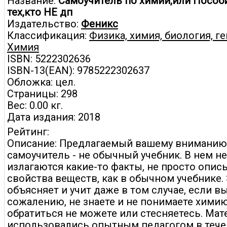
Название:
Самоучитель по химии,или Пособ
тех,кто НЕ дп
Издательство:
Феникс
Классификация:
Физика, химия, биология, г
Химия
ISBN: 5222302636
ISBN-13(EAN): 9785222302637
Обложка: цел.
Страницы: 298
Вес: 0.00 кг.
Дата издания: 2018
Рейтинг:
Описание: Предлагаемый вашему вниманию
самоучитель - не обычный учебник. В нем н
излагаются какие-то факты, не просто опи
свойства веществ, как в обычном учебнике. 
объясняет и учит даже в том случае, если вы
сожалению, не знаете и не понимаете химию
обратиться не можете или стесняетесь. Мат
использовались опытным педагогом в тече