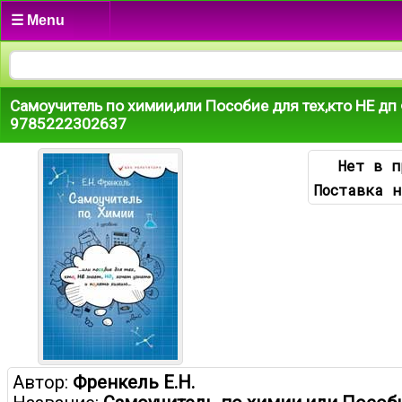
☰ Menu
Самоучитель по химии,или Пособие для тех,кто НЕ дп 
9785222302637
Нет в п
Поставка н
Автор:
Френкель Е.Н.