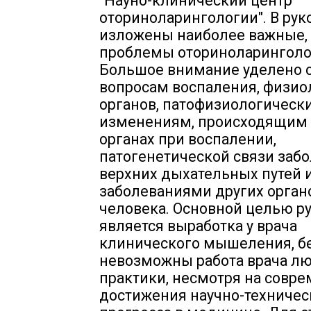
"Науно-клинический центр
оториноларингологии". В рук
изложены наиболее важные,
проблемы оториноларинголо
Большое внимание уделено
вопросам воспаления, физио
органов, патофизиологическ
изменениям, происходящим 
органах при воспалении,
патогенетической связи заб
верхних дыхательных путей и
заболеваниями других орган
человека. Основной целью р
является выработка у врача
клинического мышеления, бе
невозможны работа врача л
практики, несмотря на совр
достижения научно-техничес