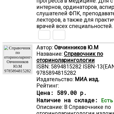
прогресса в медицине. Для с
интернов, ординаторов, аспир
слушателей ФПК, преподават
лекторов, а также для практ
врачей всех специальностей.
Автор:
Овчинников Ю.М
Название:
Справочник по
оториноларингологии
ISBN: 5894815282 ISBN-13(EAN
9785894815282
Издательство:
МИА изд.
Рейтинг:
Цена:
589.00 р.
Наличие на складе:
Есть
Описание: В Справочнике по
оториноларингологии излож