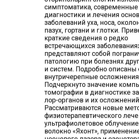
симптоматика, современные
диагностики и лечения осно
заболеваний уха, носа, окол
пазух, гортани и глотки. При
краткие сведения о редко
встречающихся заболеваниях
представляют собой пограни
патологию при болезнях дру
и систем. Подробно описаны
внутричерепные осложнения
Подчеркнуто значение комп
томографии в диагностике з
лор-органов и их осложнений
Рассматриваются новые мет
физиотерапевтического лече
ультрафиолетовое облучение
волокно «Яхонт», применение
неонового лазера и озонотер