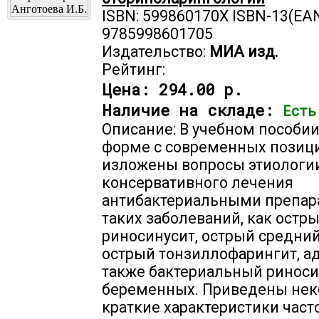
ISBN: 599860170X ISBN-13(EAN
9785998601705
Издательство:
МИА изд.
Рейтинг:
Цена:
294.00 р.
Наличие на складе:
Есть
Описание: В учебном пособии
форме с современных позиц
изложены вопросы этиологии
консервативного лечения
антибактериальными препар
таких заболеваний, как остр
риносинусит, острый средний
острый тонзиллофарингит, ад
также бактериальный риноси
беременных. Приведены нек
краткие характеристики част