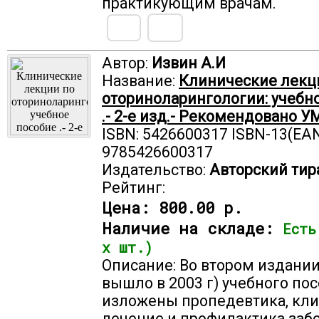
практикующим врачам.
Автор:
Извин А.И
Название:
Клинические лекц
оториноларингологии: учебн
.- 2-е изд.- Рекомендовано У
ISBN: 5426600317 ISBN-13(EAN
9785426600317
Издательство:
Авторский тир
Рейтинг:
Цена:
800.00 р.
Наличие на складе:
Есть
х шт.)
Описание: Во втором издании
вышло в 2003 г) учебного по
изложены пропедевтика, кли
лечение и профилактика заб