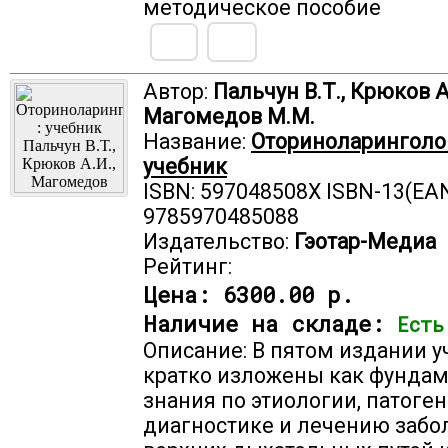
методическое пособие
Автор:
Пальчун В.Т., Крюков А
Магомедов М.М.
Название:
Оториноларинголог
учебник
ISBN: 597048508X ISBN-13(EAN
9785970485088
Издательство:
Гэотар-Медиа
Рейтинг:
Цена:
6300.00 р.
Наличие на складе:
Есть
Описание: В пятом издании у
кратко изложены как фунда
знания по этиологии, патоген
диагностике и лечению забо