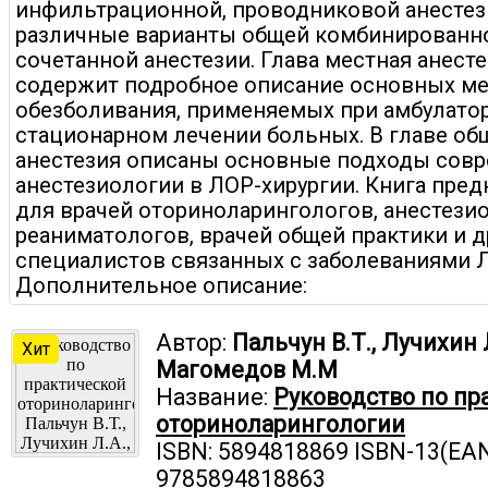
инфильтрационной, проводниковой анестез
различные варианты общей комбинированно
сочетанной анестезии. Глава местная анест
содержит подробное описание основных м
обезболивания, применяемых при амбулато
стационарном лечении больных. В главе об
анестезия описаны основные подходы сов
анестезиологии в ЛОР-хирургии. Книга пред
для врачей оториноларингологов, анестези
реаниматологов, врачей общей практики и д
специалистов связанных с заболеваниями 
Дополнительное описание:
Автор:
Пальчун В.Т., Лучихин Л
Хит
Магомедов М.М
Название:
Руководство по пр
оториноларингологии
ISBN: 5894818869 ISBN-13(EAN
9785894818863