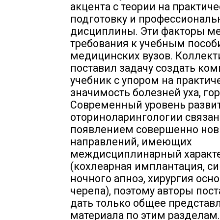
акцента с теории на практич
подготовку и профессионал
дисциплины. Эти факторы м
требования к учебным пособ
медицинских вузов. Коллект
поставил задачу создать ко
учебник с упором на практич
значимость болезней уха, гор
Современный уровень разви
оториноларингологии связан
появлением совершенно но
направлений, имеющих
междисциплинарный характ
(кохлеарная имплантация, с
ночного апноэ, хирургия осн
черепа), поэтому авторы пос
дать только общее представ
материала по этим разделам.