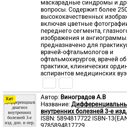
маскарадные синдромы и др
вопросы. Содержит более 25
высококачественных изобра
включая цветные фотографи
переднего сегмента, глазного
изображения и ангиограммы
предназначено для практик
врачей-офтальмологов и
офтальмохирургов, врачей о
практики, клинических орди
аспирантов медицинских вуз
Автор:
Виноградов А.В
Хит
Название:
Дифференциальны
внутренних болезней 3-е изд. 
ISBN: 5894817722 ISBN-13(EAN
9785894817729