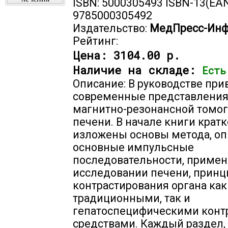
ISBN: 5000305493 ISBN-13(EAN
9785000305492
Издательство:
МедПресс-Ин
Рейтинг:
Цена:
3104.00 р.
Наличие на складе:
Есть
Описание: В руководстве пр
современные представления
магнитно-резонансной томо
печени. В начале книги кратк
изложены основы метода, о
основные импульсные
последовательности, приме
исследовании печени, прин
контрастирования органа как
традиционными, так и
гепатоспецифическими кон
средствами. Каждый раздел,