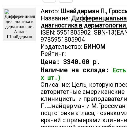
Автор:
Шнайдерман П., Гросс
Название:
Дифференциальна
диагностика в дерматологии.
ISBN: 5951805902 ISBN-13(EAN
9785951805904
Издательство:
БИНОМ
Рейтинг:
Цена:
3340.00 р.
Наличие на складе:
Есть
х шт.)
Описание: Цель, которую пр
авторитетные американские
клиницисты и преподавател
П.Шнайдерман и М.Гроссман
подготовке атласа, - ознако
врачей с примерами клинич