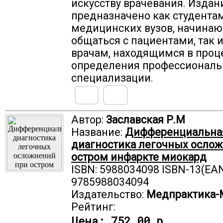
искусству врачевания. Издан
предназначено как студента
медицинских вузов, начина
общаться с пациентами, так
врачам, находящимся в проц
определения профессиональ
специализации.
Автор:
Заславская Р.М
Название:
Дифференциальна
диагностика легочных осло
остром инфаркте миокард
ISBN: 5988034098 ISBN-13(EAN
9785988034094
Издательство:
Медпрактика-
Рейтинг:
Цена:
752.00 р.