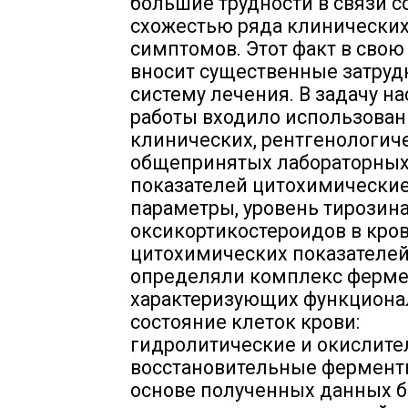
большие трудности в связи с
схожестью ряда клинически
симптомов. Этот факт в свою
вносит существенные затруд
систему лечения. В задачу н
работы входило использова
клинических, рентгенологиче
общепринятых лабораторны
показателей цитохимически
параметры, уровень тирозина
оксикортикостероидов в кров
цитохимических показателе
определяли комплекс ферме
характеризующих функциона
состояние клеток крови:
гидролитические и окислите
восстановительные фермент
основе полученных данных 