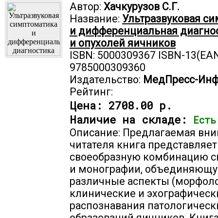
Автор:
Хачкурузов С.Г.
Название:
Ультразвуковая с
и дифференциальная диагнос
и опухолей яичников
ISBN: 5000309367 ISBN-13(EAN
9785000309360
Издательство:
МедПресс-Ин
Рейтинг:
Цена:
2708.00 р.
Наличие на складе:
Есть
Описание: Предлагаемая вн
читателя книга представляет
своеобразную комбинацию с
и монографии, объединяющ
различные аспекты (морфоло
клинические и эхографическ
распознавания патологическ
образований яичников. Книг