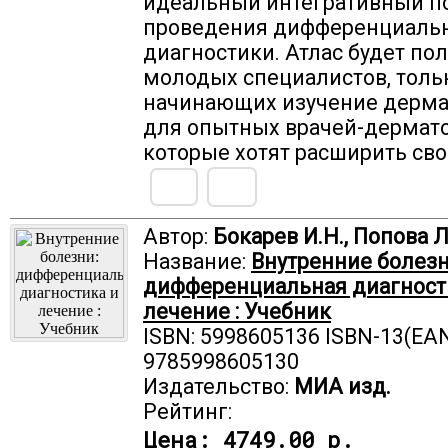
идеальный интегративный п
проведения дифференциаль
диагностики. Атлас будет по
молодых специалистов, толь
начинающих изучение дерма
для опытных врачей-дермато
которые хотят расширить сво
Автор:
Бокарев И.Н., Попова Л
Название:
Внутренние болезн
дифференциальная диагност
лечение : Учебник
ISBN: 5998605136 ISBN-13(EAN
9785998605130
Издательство:
МИА изд.
Рейтинг:
Цена:
4749.00 р.