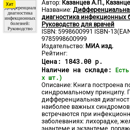
Автор:
Казанцев А.П., Казанце
Хит
Название:
Дифференциальна
диагностика инфекционных 
Руководство для врачей
ISBN: 5998600991 ISBN-13(EAN
9785998600999
Издательство:
МИА изд.
Рейтинг:
Цена:
1843.00 р.
Наличие на складе:
Есть
х шт.)
Описание: Книга построена п
синдромальному принципу. 
дифференциальная диагност
наиболее важных синдромов
встречаются при инфекцион
заболеваниях: лихорадке, жел
энантеме и экзантеме, пораж