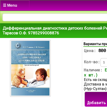
☰ Menu
Дифференциальная диагностика детских болезней Ре
Тарасов О.Ф. 9785299008876
Варианты пр
800
Цена:
Кол-во:
Наличие:
Е
х шт.)
Есть на скла
Доставка в 
(Нур-Султан)
Добавить