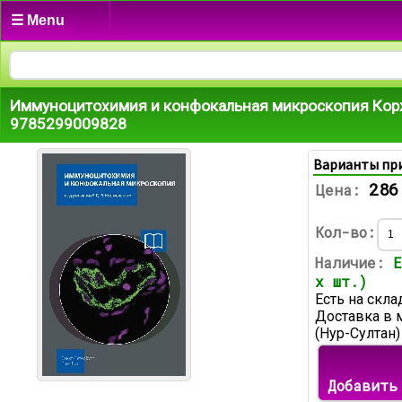
☰ Menu
Иммуноцитохимия и конфокальная микроскопия Кор
9785299009828
Варианты пр
286
Цена:
Кол-во:
Наличие:
Е
х шт.)
Есть на скла
Доставка в 
(Нур-Султан)
Добавить