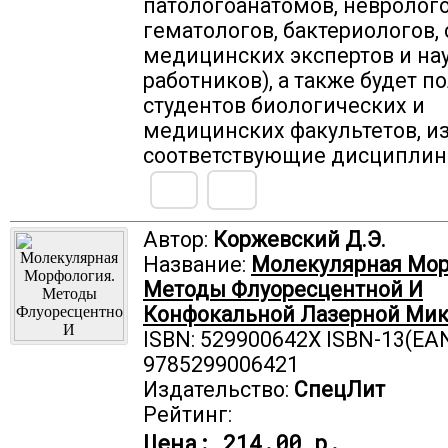
патологоанатомов, невролого
гематологов, бактериологов, 
медицинских экспертов и на
работников), а также будет п
студентов биологических и
медицинских факультетов, 
соответствующие дисциплин
Автор:
Коржевский Д.Э.
Название:
Молекулярная Мор
Методы Флуоресцентной И
Конфокальной Лазерной Ми
ISBN: 529900642X ISBN-13(EAN
9785299006421
Издательство:
СпецЛит
Рейтинг:
Цена:
214.00 р.