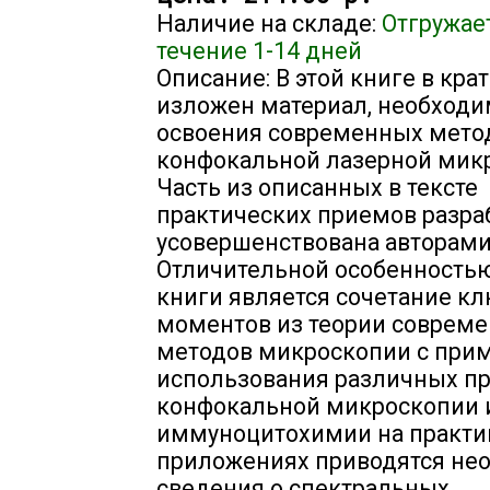
Наличие на складе:
Отгружае
течение 1-14 дней
Описание: В этой книге в кр
изложен материал, необход
освоения современных мето
конфокальной лазерной мик
Часть из описанных в тексте
практических приемов разра
усовершенствована авторами
Отличительной особенность
книги является сочетание к
моментов из теории соврем
методов микроскопии с при
использования различных п
конфокальной микроскопии 
иммуноцитохимии на практик
приложениях приводятся не
сведения о спектральных