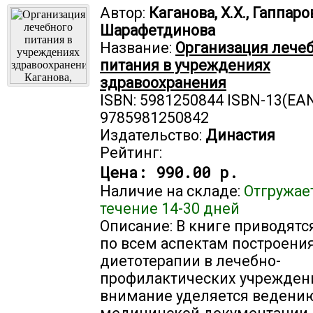
Автор:
Каганова, Х.Х., Гаппаро
Шарафетдинова
Название:
Организация лече
питания в учреждениях
здравоохранения
ISBN: 5981250844 ISBN-13(EAN
9785981250842
Издательство:
Династия
Рейтинг:
Цена:
990.00 р.
Наличие на складе:
Отгружае
течение 14-30 дней
Описание: В книге приводятс
по всем аспектам построени
диетотерапии в лечебно-
профилактических учреждени
внимание уделяется ведени