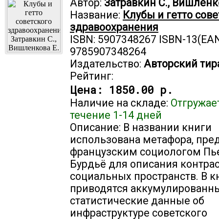
Автор:
Затравкин С., Вишленк
Название:
Клубы и гетто сове
здравоохранения
ISBN: 5907348267 ISBN-13(EAN
9785907348264
Издательство:
Авторский тир
Рейтинг:
Цена:
1850.00 р.
Наличие на складе:
Отгружае
течение 1-14 дней
Описание: В названии книги
использована метафора, пр
французским социологом Пь
Бурдьё для описания контра
социальных пространств. В к
приводятся аккумулированн
статистические данные об
инфраструктуре советского