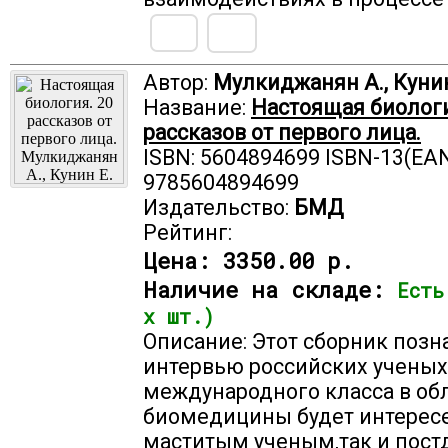
Автор:
Мулкиджанян А., Кунин
Название:
Настоящая биологи
рассказов от первого лица.
ISBN: 5604894699 ISBN-13(EAN
9785604894699
Издательство:
БМД
Рейтинг:
Цена:
3350.00 р.
Наличие на складе:
Есть
х шт.)
Описание: Этот сборник поз
интервью российских учены
международного класса в об
биомедицины будет интересе
маститым ученым,так и пост