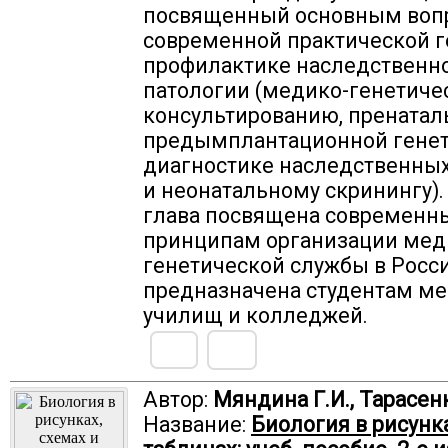
посвященный основным воп
современной практической г
профилактике наследственн
патологии (медико-генетиче
консультированию, пренатал
предымплантационной гене
диагностике наследственны
и неонатальному скринингу).
глава посвящена современ
принципам организации мед
генетической службы в Росс
предназначена студентам м
училищ и колледжей.
Автор:
Мяндина Г.И., Тарасенк
Название:
Биология в рисунка