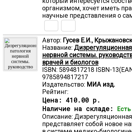
который интересуется собст
организмом, хочет иметь пр
научные представления о са
Автор:
Гусев Е.И., Крыжановс
Название:
Дизрегуляционная
нервной системы. руководст
врачей и биологов
ISBN: 5894817218 ISBN-13(EAN
9785894817217
Издательство:
МИА изд.
Рейтинг:
Цена:
410.00 р.
Наличие на складе:
Есть
Описание: Дизрегуляционная
представляет собой новое н
в системе медико-биологичес