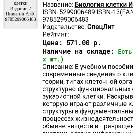
Название:
Биология клетки И
ISBN: 5299006489 ISBN-13(EAN
9785299006483
Издательство:
СпецЛит
Рейтинг:
Цена:
571.00 р.
Наличие на складе:
Есть
х шт.)
Описание: В учебном пособи
современные сведения о кл
теории, типах клеточной орг
структурно-функциональных 
эукариотной клетки. Раскрыв
которую играют различные 
структуры в фундаментальн
процессах жизнедеятельност
обмене веществ и превраще