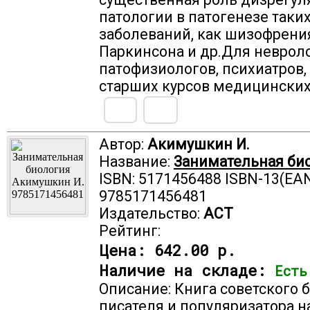
патологии в патогенезе таки
заболеваний, как шизофрени
Паркинсона и др.Для невроло
патофизиологов, психиатров,
старших курсов медицинских
Автор:
Акимушкин И.
Название:
Занимательная би
ISBN: 5171456488 ISBN-13(EAN
9785171456481
Издательство:
АСТ
Рейтинг:
Цена:
642.00 р.
Наличие на складе:
Есть
Описание: Книга советского б
писателя и популяризатора н