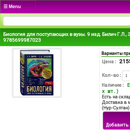
☰ Menu
Биология для поступающих в вузы. 9 изд. Билич Г.Л., 
9785699987023
Варианты пр
215
Цена:
Кол-во:
Наличие:
Е
х шт.)
Есть на скла
Доставка в 
(Нур-Султан)
Добавить