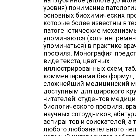
на глубинное (вплоть до мол
уровня) понимание патологии
основных биохимических про
которые более известны в те
патогенетические механизм
упоминаются (хотя непреме
упоминаться) в практике вра
профиля. Монография предст
виде текста, цветных
иллюстрированных схем, таб
комментариями без формул, 
сложнейший медицинский м
доступным для широкого кру
читателей: студентов медици
биологического профиля, вра
научных сотрудников, абитур
аспирантов и соискателей, а 
любого любознательного чел