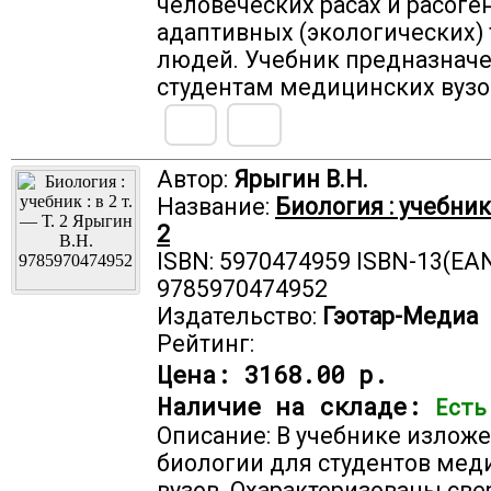
человеческих расах и расоген
адаптивных (экологических) 
людей. Учебник предназнач
студентам медицинских вузо
Автор:
Ярыгин В.Н.
Название:
Биология : учебник :
2
ISBN: 5970474959 ISBN-13(EAN
9785970474952
Издательство:
Гэотар-Медиа
Рейтинг:
Цена:
3168.00 р.
Наличие на складе:
Есть
Описание: В учебнике изложе
биологии для студентов мед
вузов. Охарактеризованы св