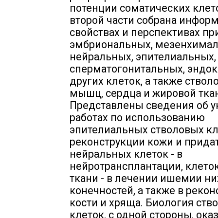
потенции соматических клето
второй части собрана инфор
свойствах и перспективах п
эмбриональных, мезенхимал
нейральных, эпителиальных,
сперматогонитальных, эндо
других клеток, а также ствол
мышц, сердца и жировой тка
Представлены сведения об 
работах по использованию
эпителиальных стволовых кл
реконструкции кожи и придат
нейральных клеток - в
нейротрансплантации, клето
ткани - в лечении ишемии н
конечностей, а также в реко
кости и хряща. Биология ств
клеток, с одной стороны, ока