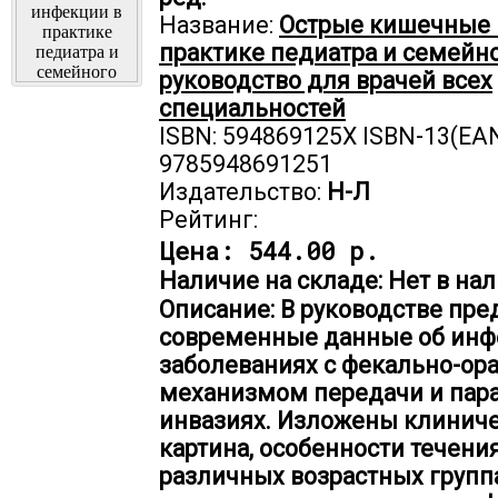
Название:
Острые кишечные 
практике педиатра и семейно
руководство для врачей всех
специальностей
ISBN: 594869125X ISBN-13(EAN
9785948691251
Издательство:
Н-Л
Рейтинг:
Цена:
544.00 р.
Наличие на складе: Нет в нал
Описание: В руководстве пр
современные данные об ин
заболеваниях с фекально-о
механизмом передачи и пар
инвазиях. Изложены клинич
картина, особенности течения
различных возрастных групп