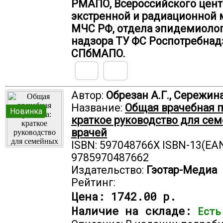
РМАПО, Всероссийского цент
экстренной и радиационной
МЧС РФ, отдела эпидемиоло
надзора ТУ ФС Роспотребнадз
СПбМАПО.
Автор:
Обрезан А.Г., Сережина
Название:
Общая врачебная п
Новинка
краткое руководство для се
врачей
ISBN: 597048766X ISBN-13(EAN
9785970487662
Издательство:
Гэотар-Медиа
Рейтинг:
Цена:
1742.00 р.
Наличие на складе:
Есть