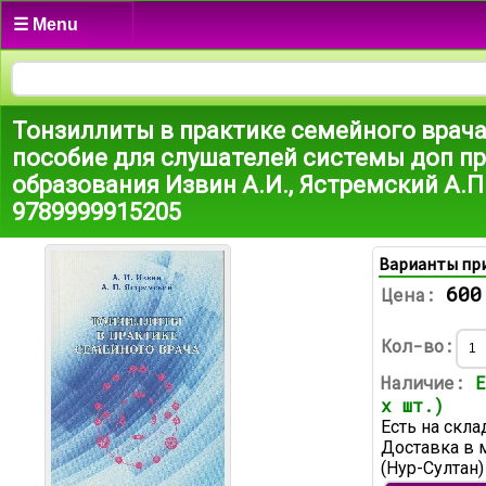
☰ Menu
Тонзиллиты в практике семейного врача
пособие для слушателей системы доп п
образования Извин А.И., Ястремский А.П
9789999915205
Варианты пр
600
Цена:
Кол-во:
Наличие:
Е
х шт.)
Есть на скла
Доставка в 
(Нур-Султан)