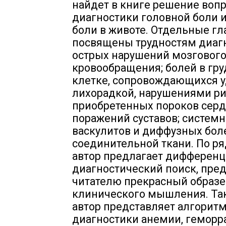
найдет в книге решение воп
диагностики головной боли и
боли в животе. Отдельные г
посвящены трудностям диаг
острых нарушений мозговог
кровообращения; болей в гр
клетке, сопровождающихся 
лихорадкой, нарушениями ри
приобретенных пороков серд
поражений суставов; систем
васкулитов и диффузных бол
соединительной ткани. По ря
автор предлагает дифференц
диагностический поиск, пре
читателю прекрасный образ
клинического мышления. Та
автор представляет алгорит
диагностики анемии, геморр