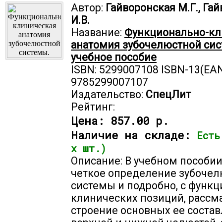
Автор:
Гайворонская М.Г., Га
И.В.
Название:
Функционально-кл
анатомия зубочелюстной сис
учебное пособие
ISBN: 5299007108 ISBN-13(EAN
9785299007107
Издательство:
СпецЛит
Рейтинг:
Цена:
857.00 р.
Наличие на складе:
Есть
х шт.)
Описание: В учебном пособии
четкое определение зубоче
системы и подробно, с функц
клинических позиций, рассм
строение основных ее соста