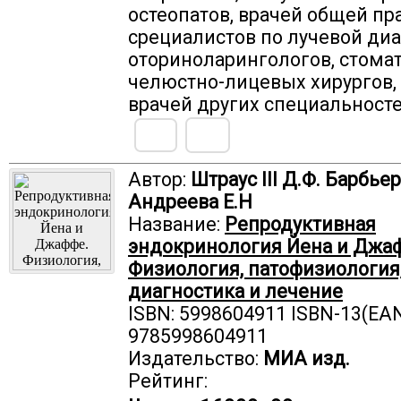
остеопатов, врачей общей пр
срециалистов по лучевой диа
оториноларингологов, стома
челюстно-лицевых хирургов, 
врачей других специальносте
Автор:
Штраус III Д.Ф. Барбьер
Андреева Е.Н
Название:
Репродуктивная
эндокринология Йена и Джа
Физиология, патофизиология,
диагностика и лечение
ISBN: 5998604911 ISBN-13(EAN
9785998604911
Издательство:
МИА изд.
Рейтинг: