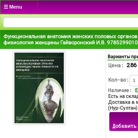
☰ Menu
Функциональная анатомия женских половых органов 
физиология женщины Гайворонский И.В. 978529901
Варианты пр
286
Цена:
Кол-во:
Наличие:
Е
Есть на скла
Доставка в 
(Нур-Султан)
Добавить