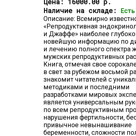
Цена:
16000.00 р.
Наличие на складе:
Есть
Описание: Всемирно известн
«Репродуктивная эндокрино
и Джаффе» наиболее глубоко
новейшую информацию по д
и лечению полного спектра 
мужских репродуктивных рас
Книга, отмечая свое сорокал
в свет за рубежом восьмой ра
знакомит читателей с уника
методиками и последними
разработками мировых экспе
является универсальным ру
по всем репродуктивным пр
нарушения фертильности, бе
привычное невынашивание
беременности, сложности по