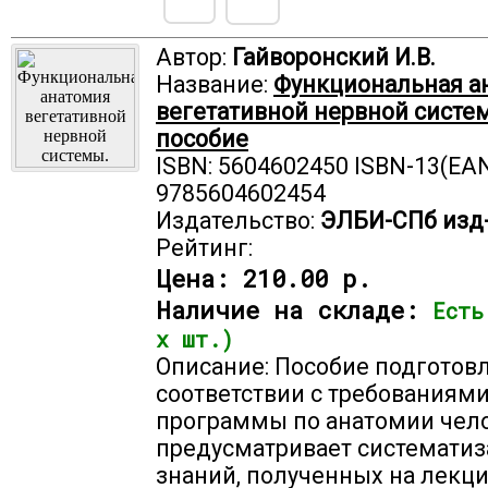
Автор:
Гайворонский И.В.
Название:
Функциональная а
вегетативной нервной систе
пособие
ISBN: 5604602450 ISBN-13(EAN
9785604602454
Издательство:
ЭЛБИ-СПб изд
Рейтинг:
Цена:
210.00 р.
Наличие на складе:
Есть
х шт.)
Описание: Пособие подготов
соответствии с требованиям
программы по анатомии чело
предусматривает системати
знаний, полученных на лекци