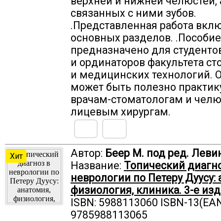
верхней и нижней челюстей, 
связанных с ними зубов.
.Представленная работа вкл
основных разделов. .Пособие
предназначено для студентов
и ординаторов факультета с
и медицинских технологий. 
может быть полезно практ
врачам-стоматологам и челю
лицевым хирургам.
Автор:
Беер М. под ред. Левин
Хит
Название:
Топический диагно
неврологии по Петеру Дуусу: 
физиология, клиника. 3-е изд
ISBN: 5988113060 ISBN-13(EAN
9785988113065