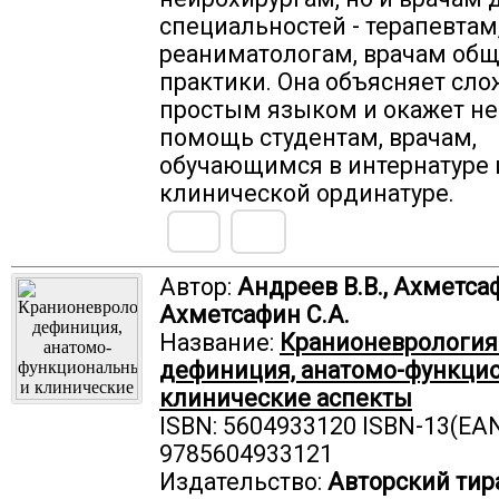
специальностей - терапевтам,
реаниматологам, врачам об
практики. Она объясняет сл
простым языком и окажет н
помощь студентам, врачам,
обучающимся в интернатуре 
клинической ординатуре.
Автор:
Андреев В.В., Ахметсаф
Ахметсафин С.А.
Название:
Кранионеврология
дефиниция, анатомо-функци
клинические аспекты
ISBN: 5604933120 ISBN-13(EAN
9785604933121
Издательство:
Авторский тир