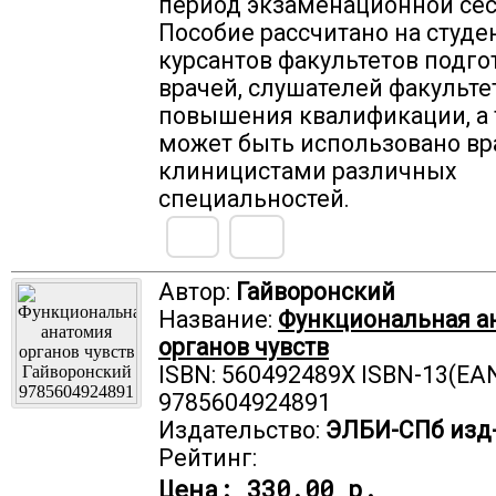
период экзаменационной сес
Пособие рассчитано на студе
курсантов факультетов подго
врачей, слушателей факульте
повышения квалификации, а
может быть использовано вр
клиницистами различных
специальностей.
Автор:
Гайворонский
Название:
Функциональная а
органов чувств
ISBN: 560492489X ISBN-13(EAN
9785604924891
Издательство:
ЭЛБИ-СПб изд
Рейтинг:
Цена:
330.00 р.