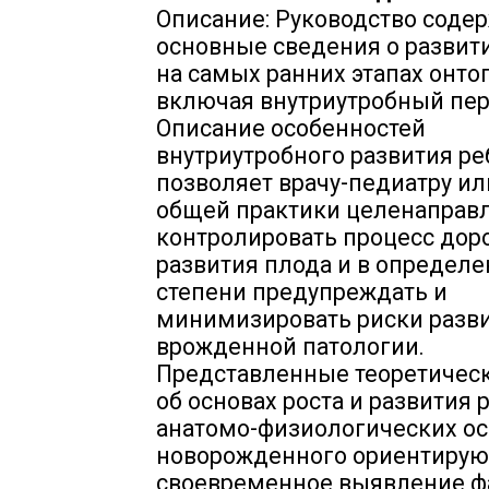
Описание: Руководство соде
основные сведения о развит
на самых ранних этапах онтог
включая внутриутробный пер
Описание особенностей
внутриутробного развития ре
позволяет врачу-педиатру ил
общей практики целенаправ
контролировать процесс дор
развития плода и в определ
степени предупреждать и
минимизировать риски разв
врожденной патологии.
Представленные теоретичес
об основах роста и развития 
анатомо-физиологических ос
новорожденного ориентируют
своевременное выявление ф