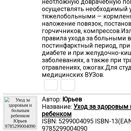
неотложную доврачебную п
осуществлять необходимый у
тяжелобольными — кормлен
наложение повязок, постанов
горчичников, компрессов.Из
правила ухода за больными в
постинфарктный период, при
диабете и при желудочно-к
заболеваниях, а также при тр
отравлениях, ожогах.Для сту
медицинских ВУЗов.
Автор:
Юрьев
Название:
Уход за здоровым
ребенком
ISBN: 5299004095 ISBN-13(EAN
9785299004090