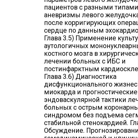
пациентов с разными типам
аневризмы левого желудочка
после корригирующих опера
сердце по данным эхокардио
Глава 3.5) Применение культ
аутологичных мононуклеарн
костного мозга в хирургичес
лечении больных с ИБС и
постинфарктным кардиоскле
Глава 3.6) Диагностика
дисфункционального жизнес
миокарда и прогностические
эндоваскулярной тактики ле
больных с острым коронарн
синдромом без подъема сегм
стабильной стенокардией. Гла
Обсуждение. Прогнозирован