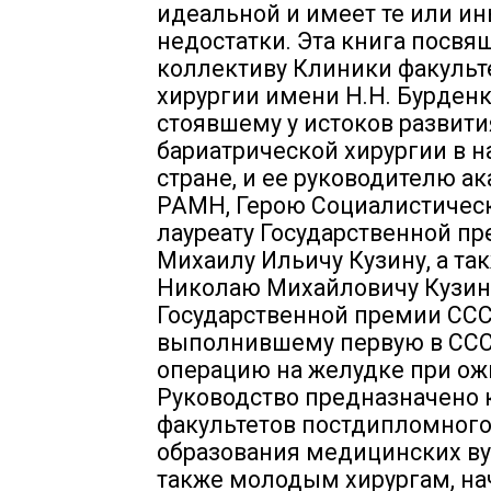
идеальной и имеет те или и
недостатки. Эта книга посвя
коллективу Клиники факульт
хирургии имени Н.Н. Бурденк
стоявшему у истоков развити
бариатрической хирургии в 
стране, и ее руководителю а
РАМН, Герою Социалистическ
лауреату Государственной п
Михаилу Ильичу Кузину, а та
Николаю Михайловичу Кузину
Государственной премии ССС
выполнившему первую в СС
операцию на желудке при ож
Руководство предназначено 
факультетов постдипломног
образования медицинских вуз
также молодым хирургам, 