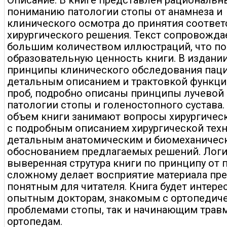
Описание: В книге представлен рациональн
пониманию патологии стопы от анамнеза и
клинического осмотра до принятия соотве
хирургического решения. Текст сопровожда
большим количеством иллюстраций, что п
образовательную ценность книги. В издани
принципы клинического обследования паци
детальным описанием и трактовкой функц
проб, подробно описаны принципы лучевой
патологии стопы и голеностопного сустава
объем книги занимают вопросы хирургичес
с подробным описанием хирургической техн
детальным анатомическим и биомеханичес
обоснованием предлагаемых решений. Лог
выверенная струтура книги по принципу от 
сложному делает восприятие материала пр
понятным для читателя. Книга будет интерес
опытным докторам, знакомым с ортопедич
проблемами стопы, так и начинающим трав
ортопедам.