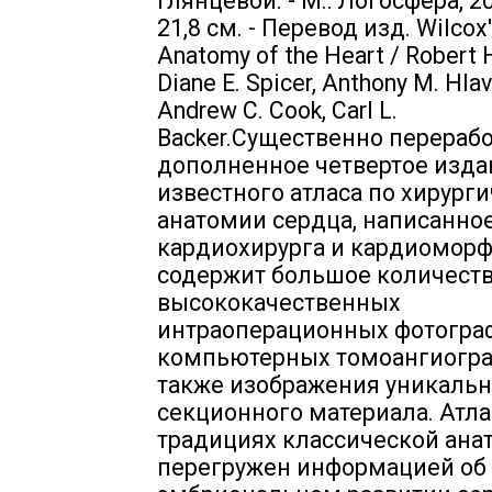
Глянцевой. - М.: Логосфера, 201
21,8 см. - Перевод изд. Wilcox'
Anatomy of the Heart / Robert 
Diane E. Spicer, Anthony M. Hla
Andrew C. Cook, Carl L.
Backer.Существенно перераб
дополненное четвертое изда
известного атласа по хирург
анатомии сердца, написанно
кардиохирурга и кардиоморф
содержит большое количест
высококачественных
интраоперационных фотогра
компьютерных томоангиогра
также изображения уникальн
секционного материала. Атла
традициях классической ана
перегружен информацией об