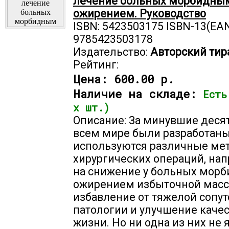
лечение больных морбидны
ожирением. Руководство
ISBN: 5423503175 ISBN-13(EAN
9785423503178
Издательство:
Авторский тир
Рейтинг:
Цена:
600.00 р.
Наличие на складе:
Есть
х шт.)
Описание: За минувшие деся
всем мире были разработаны
используются различные ме
хирургических операций, на
на снижение у больных мор
ожирением избыточной масс
избавление от тяжелой сопу
патологии и улучшение качес
жизни. Но ни одна из них не 