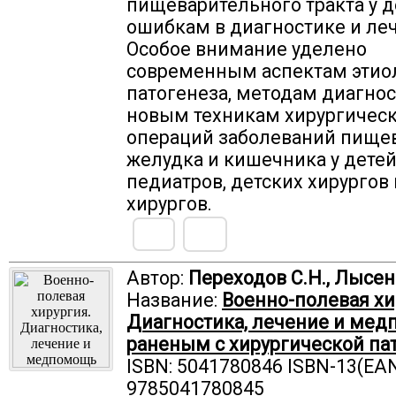
пищеварительного тракта у д
ошибкам в диагностике и ле
Особое внимание уделено
современным аспектам этио
патогенеза, методам диагнос
новым техникам хирургичес
операций заболеваний пищев
желудка и кишечника у детей
педиатров, детских хирургов
хирургов.
Автор:
Переходов С.Н., Лысен
Название:
Военно-полевая хи
Диагностика, лечение и ме
раненым с хирургической па
ISBN: 5041780846 ISBN-13(EAN
9785041780845