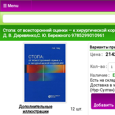
☰ Menu
Стопа: от всесторонней оценки — к хирургической кор
Д. В. Деревянко,С. Ю. Бережного 9785299010961
Варианты пр
214
Цена:
Кол-во:
Наличие:
Е
Есть на скла
Доставка в 
(Нур-Султан)
Добавить
Дополнительные
12 шт.
иллюстрации