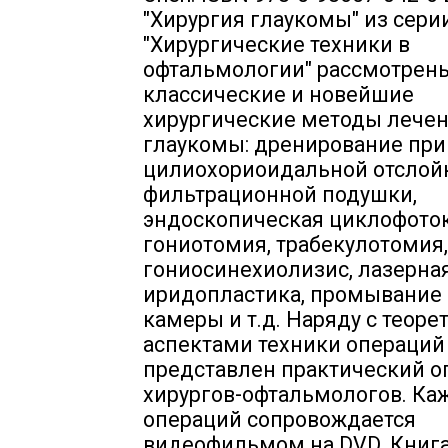
"Хирургия глаукомы" из сери
"Хирургические техники в
офтальмологии" рассмотрен
классические и новейшие
хирургические методы лече
глаукомы: дренирование при
цилиохориоидальной отслойк
фильтрационной подушки,
эндоскопическая циклофоток
гониотомия, трабекулотомия,
гониосинехиолизис, лазерна
иридопластика, промывание
камеры и т.д. Наряду с теор
аспектами техники операций 
представлен практический о
хирургов-офтальмологов. Каж
операций сопровождается
видеофильмом на DVD. Книга