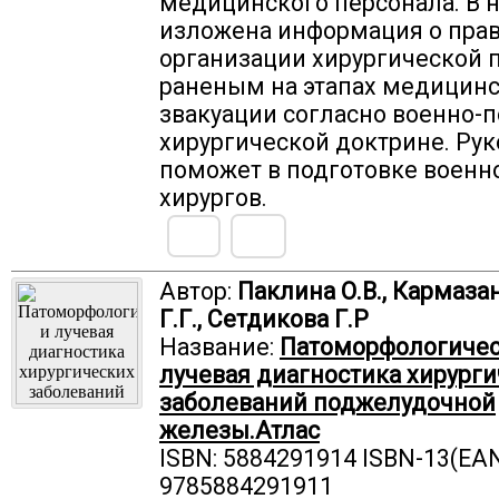
медицинского персонала. В 
изложена информация о пра
организации хирургической
раненым на этапах медицин
звакуации согласно военно-
хирургической доктрине. Ру
поможет в подготовке военн
хирургов.
Автор:
Паклина О.В., Кармаза
Г.Г., Сетдикова Г.Р
Название:
Патоморфологичес
лучевая диагностика хирург
заболеваний поджелудочной
железы.Атлас
ISBN: 5884291914 ISBN-13(EAN
9785884291911