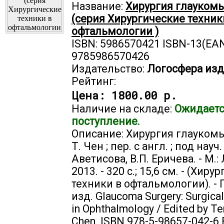
Название:
Хирургия глаукомы
(серия Хирургические техник
офтальмологии )
ISBN: 5986570421 ISBN-13(EAN
9785986570426
Издательство:
Логосфера изд
Рейтинг:
Цена:
1800.00 р.
Наличие на складе:
Ожидает
поступление.
Описание: Хирургия глаукомы
Т. Чен ; пер. с англ. ; под науч.
Аветисова, В.П. Еричева. - М.:
2013. - 320 с.; 15,6 см. - (Хир
техники в офтальмологии). -
изд. Glaucoma Surgery: Surgica
in Ophthalmology / Edited by Te
Chen. ISBN 978-5-98657-042-6 