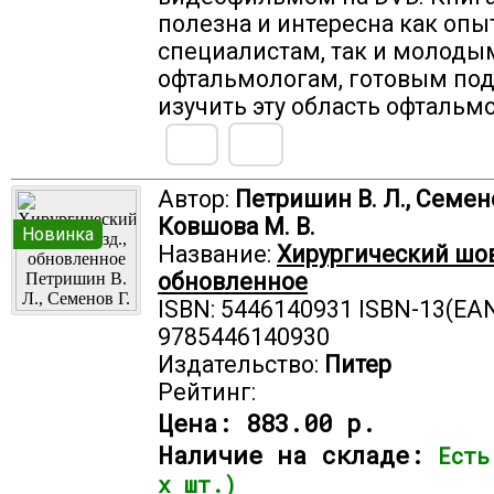
полезна и интересна как оп
специалистам, так и молоды
офтальмологам, готовым по
изучить эту область офтальм
Автор:
Петришин В. Л., Семено
Ковшова М. В.
Новинка
Название:
Хирургический шов.
обновленное
ISBN: 5446140931 ISBN-13(EAN
9785446140930
Издательство:
Питер
Рейтинг:
Цена:
883.00 р.
Наличие на складе:
Есть
х шт.)