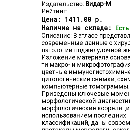
Издательство:
Видар-М
Рейтинг:
Цена:
1411.00 р.
Наличие на складе:
Есть
Описание: В атласе представ
современные данные о хиру
патологии поджелудочной ж
Изложение материала основа
ти макро- и микрофотографи
цветные иммуногистохимиче
цитологические снимки, схем
компьютерные томограммы.
Приведены ключевые моме
морфологической диагностик
морфологические корреляци
использованием последних
классификаций, даны совре
протоколы морфологическог