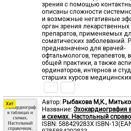
зрения с помощью контактны
описаны сложности системно
и возможные негативные эф
орган зрения лекарственных
препаратов, применяемых д
соматических заболеваний. 
предназначено для врачей-
офтальмологов, терапевтов, 
общей практики, а также асп
ординаторов, интернов и сту
старших курсов медицинских
Автор:
Рыбакова М,К., Митьков
Хит
Название:
Эхокардиография в
и схемах. Настольный справо
ISBN: 588429283X ISBN-13(EAN