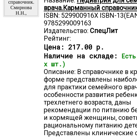
Название:
Педиатрия для се
врача.Карманный справочник
ISBN: 529900916X ISBN-13(EAN
9785299009163
Издательство:
СпецЛит
Рейтинг:
Цена:
217.00 р.
Наличие на складе:
Есть
х шт.)
Описание: В справочнике в к
форме представлены наибол
для практики семейного вра
особенности развития ребенк
трехлетнего возраста, даны
рекомендации по питанию б
и кормящей женщины, совет
рациональному питанию дете
Представлены клинические