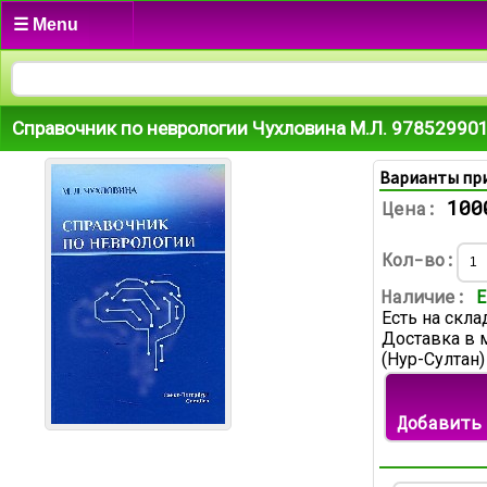
☰ Menu
Справочник по неврологии Чухловина М.Л. 97852990
Варианты пр
100
Цена:
Кол-во:
Наличие:
Е
Есть на скла
Доставка в 
(Нур-Султан)
Добавить