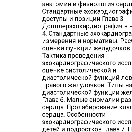
анатомия и физиология сердц
Стандартные эхокардиограф
доступы и позиции Глава 3.
Допплерэхокардиография в н
4. Стандартные эхокардиогр
измерения и нормативы. Рас
оценки функции желудочков Г
Тактика проведения
эхокардиографического иссл
оценке систолической и
диастолической функций лев
правого желудочков. Типы н
диастолической функции же
Глава 6. Малые аномалии ра
сердца. Пролабирование кла
сердца. Особенности
эхокардиографического иссл
детей и подростков Глава 7. 