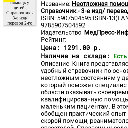
Название:
Неотложная помощь
Справочник.- 3-е изд/ перево
ISBN: 5907504595 ISBN-13(EAN
9785907504592
Издательство:
МедПресс-Ин
Рейтинг:
Цена:
1291.00 р.
Наличие на складе:
Есть
Описание: Книга представляе
удобный справочник по осн
неотложным состояниям у де
который поможет специалист
области оказывать своеврем
квалифицированную помощ
маленьким пациентам. В это
обобщен практический опыт 
скорой помощи, реаниматоло
спасателей. Справочник сод