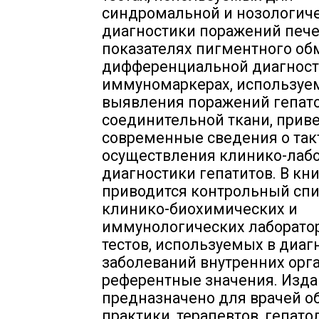
синдромальной и нозологич
диагностики поражений пече
показателях пигментного об
дифференциальной диагност
иммуномаркерах, используе
выявления поражений гепато
соединительной ткани, прив
современные сведения о так
осуществления клинико-лаб
диагностики гепатитов. В кн
приводится контрольный сп
клинико-биохимических и
иммунологических лаборато
тестов, используемых в диаг
заболеваний внутренних орга
референтные значения. Изд
предназначено для врачей 
практики, терапевтов, гепато