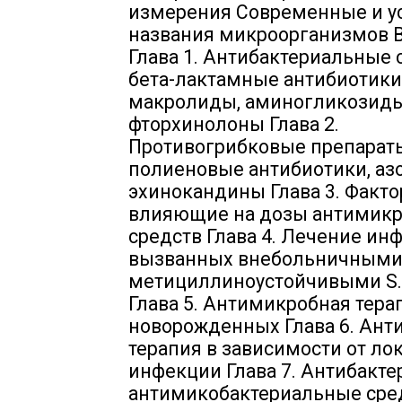
измерения Современные и у
названия микроорганизмов 
Глава 1. Антибактериальные 
бета-лактамные антибиотики
макролиды, аминогликозиды
фторхинолоны Глава 2.
Противогрибковые препарат
полиеновые антибиотики, аз
эхинокандины Глава 3. Факто
влияющие на дозы антимик
средств Глава 4. Лечение ин
вызванных внебольничным
метициллиноустойчивыми S. 
Глава 5. Антимикробная тера
новорожденных Глава 6. Ант
терапия в зависимости от ло
инфекции Глава 7. Антибакт
антимикобактериальные сред