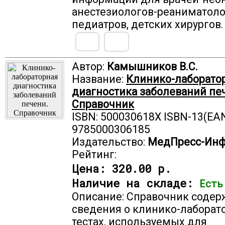
анестезиологов-реаниматоло
педиатров, детских хирургов.
Автор:
Камышников В.С.
Название:
Клинико-лаборато
диагностика заболеваний пе
Справочник
ISBN: 500030618X ISBN-13(EAN
9785000306185
Издательство:
МедПресс-Ин
Рейтинг:
Цена:
320.00 р.
Наличие на складе:
Есть
Описание: Справочник содер
сведения о клинико-лаборат
тестах, используемых для