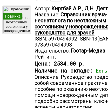
Автор:
Киртбай А.Р., Д.Н. Дег
Название:
Справочник врача-
Новинка
неонатолога по неотложным
состояниям у новорожденных
руководство для врачей
ISBN: 5970494992 ISBN-13(EAN
9785970494998
Издательство:
Гэотар-Медиа
Рейтинг:
Цена:
2534.00 р.
Наличие на складе:
Есть
Описание: Руководство пред
собой современное практиче
пособие по оказанию неотло
помощи новорожденным дет
подробно рассмотрены клю
аспекты неонатологии: