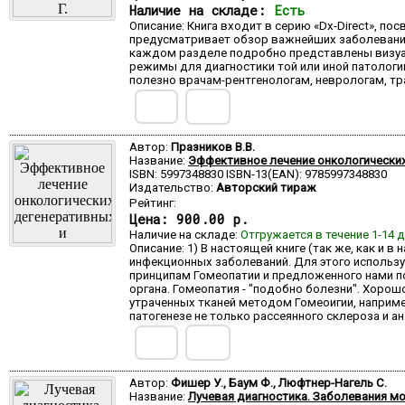
Наличие на складе:
Есть
Описание: Книга входит в серию «Dx-Direct», п
предусматривает обзор важнейших заболеваний и
каждом разделе подробно представлены визуали
режимы для диагностики той или иной патологи
полезно врачам-рентгенологам, неврологам, тр
Автор:
Празников В.В.
Название:
Эффективное лечение онкологических
ISBN: 5997348830 ISBN-13(EAN): 9785997348830
Издательство:
Авторский тираж
Рейтинг:
Цена:
900.00 р.
Наличие на складе:
Отгружается в течение 1-14 
Описание: 1) В настоящей книге (так же, как 
инфекционных заболеваний. Для этого использу
принципам Гомеопатии и предложенного нами пон
органа. Гомеопатия - "подобно болезни". Хорош
утраченных тканей методом Гомеоигии, наприме
патогенезе не только рассеянного склероза и а
Автор:
Фишер У., Баум Ф., Люфтнер-Нагель С.
Название:
Лучевая диагностика. Заболевания мо