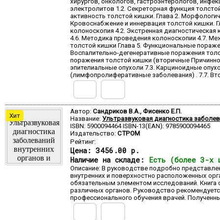
хирургов, онкологов, гастроэнтерологов, инфе
электролитов 1.2. Секреторная функция толсто
активность толстой кишки. Глава 2. Морфологич
Кровоснабжение и иннервация толстой кишки. Г
колоноскопия 4.2. Экстренная диагностическая 
4.6. Методика проведения колоноскопии 4.7. Ме
толстой кишки Глава 5. Функциональные пораже
Воспалительно-дегенеративные поражения толсто
поражения толстой кишки (вторичные Причинно-
эпителиальные опухоли 7.3. Карциноидные опухо
(лимфопролиферативные заболевания) . 7.7. Вт
Автор:
Сандриков В.А., Фисенко Е.П.
Хит
Название:
Ультразвуковая диагностика заболев
ISBN: 5900094464 ISBN-13(EAN): 9785900094465
Издательство:
СТРОМ
Рейтинг:
Цена:
3456.00 р.
Наличие на складе:
Есть (более 3-х 
Описание: В руководстве подробно представле
внутренних и поверхностно расположенных орг
обязательным элементом исследований. Книга
различных органов. Руководство рекомендуется
профессионального обучения врачей. Полученны