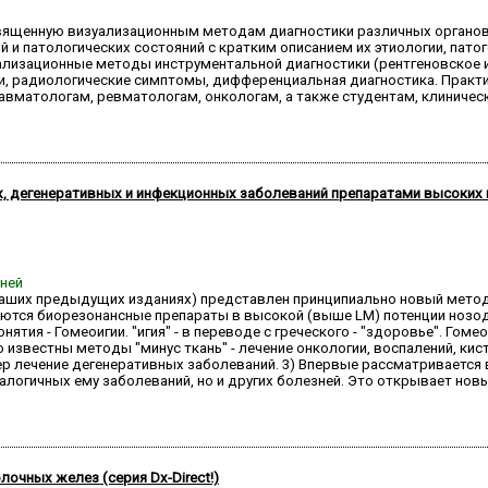
освященную визуализационным методам диагностики различных органов 
 патологических состояний с кратким описанием их этиологии, патоген
зационные методы инструментальной диагностики (рентгеновское исс
и, радиологические симптомы, дифференциальная диагностика. Практ
авматологам, ревматологам, онкологам, а также студентам, клиничес
, дегенеративных и инфекционных заболеваний препаратами высоких 
дней
и в наших предыдущих изданиях) представлен принципиально новый мет
ются биорезонансные препараты в высокой (выше LM) потенции нозодо
ятия - Гомеоигии. "игия" - в переводе с греческого - "здоровье". Гом
о известны методы "минус ткань" - лечение онкологии, воспалений, кис
р лечение дегенеративных заболеваний. 3) Впервые рассматривается
налогичных ему заболеваний, но и других болезней. Это открывает нов
лочных желез (серия Dx-Direct!)