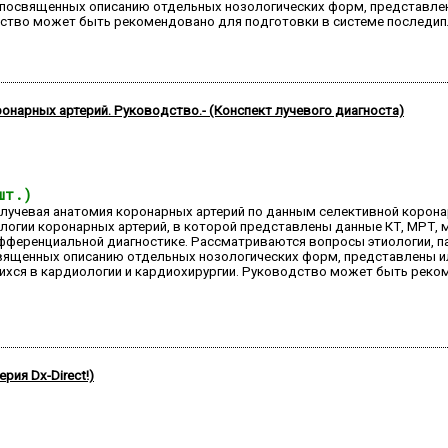
 посвященных описанию отдельных нозологических форм, представлен
дство может быть рекомендовано для подготовки в системе последи
онарных артерий. Руководство.- (Конспект лучевого диагноста)
шт.)
лучевая анатомия коронарных артерий по данным селективной корона
логии коронарных артерий, в которой представлены данные КТ, МРТ,
фференциальной диагностике. Рассматриваются вопросы этиологии, п
священных описанию отдельных нозологических форм, представлены ил
хся в кардиологии и кардиохирургии. Руководство может быть реко
рия Dx-Direct!)