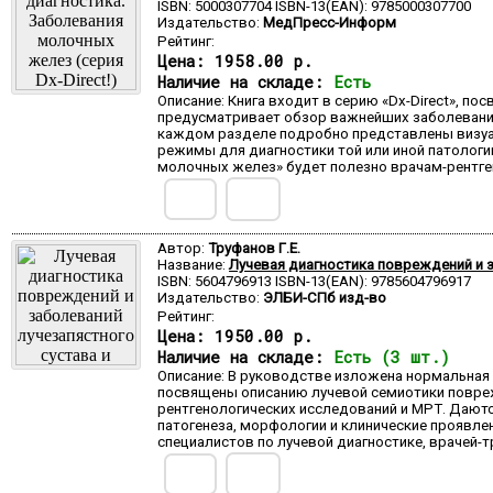
ISBN: 5000307704 ISBN-13(EAN): 9785000307700
Издательство:
МедПресс-Информ
Рейтинг:
Цена:
1958.00 р.
Наличие на складе:
Есть
Описание: Книга входит в серию «Dx-Direct», п
предусматривает обзор важнейших заболеваний и
каждом разделе подробно представлены визуали
режимы для диагностики той или иной патологи
молочных желез» будет полезно врачам-рентген
Автор:
Труфанов Г.Е.
Название:
Лучевая диагностика повреждений и за
ISBN: 5604796913 ISBN-13(EAN): 9785604796917
Издательство:
ЭЛБИ-СПб изд-во
Рейтинг:
Цена:
1950.00 р.
Наличие на складе:
Есть (3 шт.)
Описание: В руководстве изложена нормальная л
посвящены описанию лучевой семиотики повреж
рентгенологических исследований и МРТ. Дают
патогенеза, морфологии и клинические проявл
специалистов по лучевой диагностике, врачей