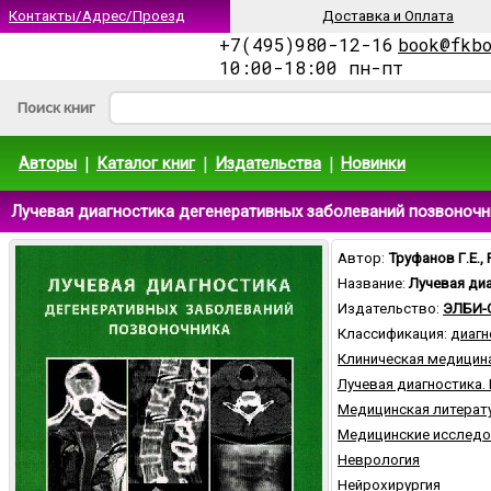
Контакты/Адрес/Проезд
Доставка и Оплата
+7(495)980-12-16
book@fkb
10:00-18:00 пн-пт
Поиск книг
|
|
|
Авторы
Каталог книг
Издательства
Новинки
Лучевая диагностика дегенеративных заболеваний позвоночник
Автор:
Труфанов Г.Е.,
Название:
Лучевая ди
Издательство:
ЭЛБИ-
Классификация:
диагн
Клиническая медицин
Лучевая диагностика.
Медицинская литерат
Медицинские исследо
Неврология
Нейрохирургия