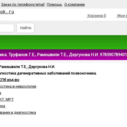
Заказ по телефону/email
Помощь
О компании
ook.ru
Корзина ()
Мои ж
Найти
а. Труфанов Г.Е., Рамешвили Т.Е., Дергунова Н.И. 97859078940
 Рамешвили Т.Е., Дергунова Н.И.
агностика дегенеративных заболеваний позвоночника.
СПб изд-во
остика в неврологии
а
 КТ. МРТ
ура
вания и диагностика