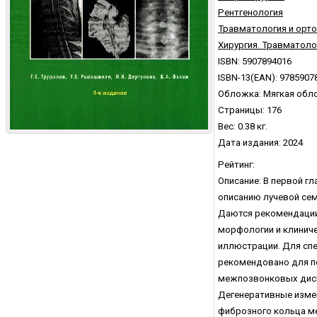
Рентгенология
Травматология и орт
Хирургия. Травматоло
ISBN: 5907894016
ISBN-13(EAN): 9785907
Обложка: Мягкая обл
Страницы: 176
Вес: 0.38 кг.
Дата издания: 2024
Рейтинг:
Описание: В первой г
описанию лучевой сем
Даются рекомендации 
морфологии и клинич
иллюстрации. Для спе
рекомендовано для п
межпозвонковых диск
Дегенеративные изме
фиброзного кольца м