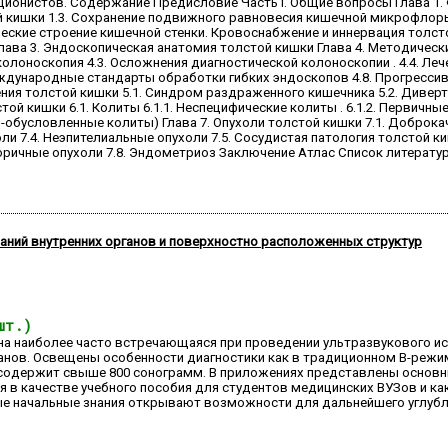
кционистов. Содержание Предисловие Часть I. Общие вопросы Глава 1.
й кишки 1.3. Сохранение подвижного равновесия кишечной микрофлоры
еские строение кишечной стенки. Кровоснабжение и иннервация толсто
лава 3. Эндоскопическая анатомия толстой кишки Глава 4. Методическ
колоноскопия 4.3. Осложнения диагностической колоноскопии . 4.4. Л
ждународные стандарты обработки гибких эндоскопов 4.8. Прогрессивны
ния толстой кишки 5.1. Синдром раздраженного кишечника 5.2. Диверти
й кишки 6.1. Колиты 6.1.1. Неспецифические колиты . 6.1.2. Первичны
обусловленные колиты) Глава 7. Опухоли толстой кишки 7.1. Доброка
ли 7.4. Неэпителиальные опухоли 7.5. Сосудистая патология толстой к
оричные опухоли 7.8. Эндометриоз Заключение Атлас Список литерату
аний внутренних органов и поверхностно расположенных структур
шт.)
на наиболее часто встречающаяся при проведении ультразвукового ис
анов. Освещены особенности диагностики как в традиционном В-режим
 содержит свыше 800 сонограмм. В приложениях представлены основ
 в качестве учебного пособия для студентов медицинских ВУЗов и ка
е начальные знания открывают возможности для дальнейшего углубле