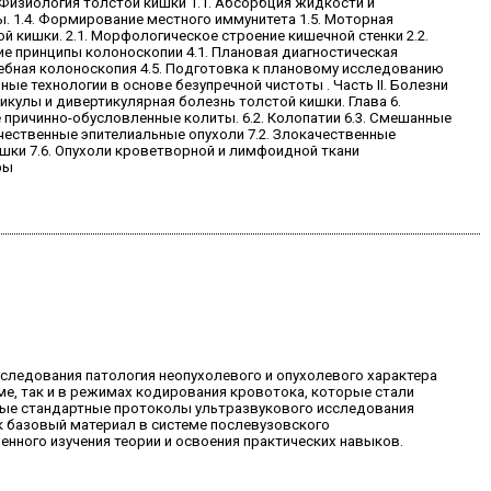
 Физиология толстой кишки 1.1. Абсорбция жидкости и
. 1.4. Формирование местного иммунитета 1.5. Моторная
й кишки. 2.1. Морфологическое строение кишечной стенки 2.2.
ие принципы колоноскопии 4.1. Плановая диагностическая
ечебная колоноскопия 4.5. Подготовка к плановому исследованию
е технологии в основе безупречной чистоты . Часть II. Болезни
кулы и дивертикулярная болезнь толстой кишки. Глава 6.
е причинно-обусловленные колиты. 6.2. Колопатии 6.3. Смешанные
чественные эпителиальные опухоли 7.2. Злокачественные
ишки 7.6. Опухоли кроветворной и лимфоидной ткани
ры
следования патология неопухолевого и опухолевого характера
е, так и в режимах кодирования кровотока, которые стали
ные стандартные протоколы ультразвукового исследования
к базовый материал в системе послевузовского
нного изучения теории и освоения практических навыков.