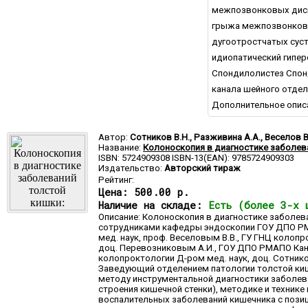
межпозвонковых диск
грыжа межпозвонково
дугоотростчатых сус
идиопатический гипе
Спондилолистез Спон
канала шейного отдел
Дополнительное опис
Автор:
Сотников В.Н., Разживина А.А., Веселов В
Название:
Колоноскопия в диагностике заболев
ISBN: 5724909308 ISBN-13(EAN): 9785724909303
Издательство:
Авторский тираж
Рейтинг:
Цена:
500.00 р.
Наличие на складе:
Есть (более 3-х 
Описание: Колоноскопия в диагностике заболеван
сотрудниками кафедры эндоскопии ГОУ ДПО РМА
мед. наук, проф. Веселовым В.В., ГУ ГНЦ колопр
доц. Перевозниковым А.И., ГОУ ДПО РМАПО Канд. 
колопроктологии Д-ром мед. наук, доц. Сотник
Заведующий отделением патологии толстой киш
методу инструментальной диагностики заболев
строения кишечной стенки), методике и техник
воспалительных заболеваний кишечника с позиц