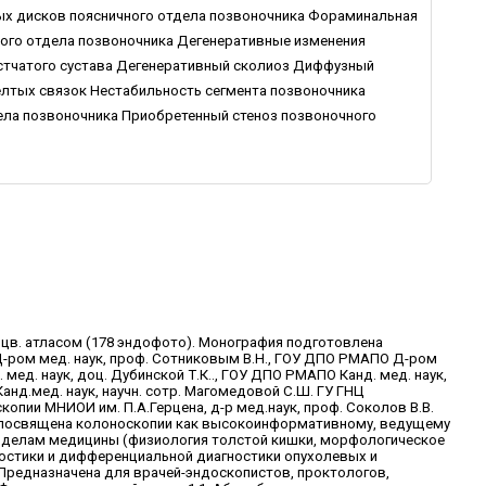
х дисков поясничного отдела позвоночника Фораминальная
ого отдела позвоночника Дегенеративные изменения
остчатого сустава Дегенеративный сколиоз Диффузный
лтых связок Нестабильность сегмента позвоночника
ела позвоночника Приобретенный стеноз позвоночного
 с цв. атласом (178 эндофото). Монография подготовлена
ром мед. наук, проф. Сотниковым В.Н., ГОУ ДПО РМАПО Д-ром
мед. наук, доц. Дубинской Т.К.., ГОУ ДПО РМАПО Канд. мед. наук,
анд.мед. наук, научн. сотр. Магомедовой С.Ш. ГУ ГНЦ
пии МНИОИ им. П.А.Герцена, д-р мед.наук, проф. Соколов В.В.
я посвящена колоноскопии как высокоинформативному, ведущему
зделам медицины (физиология толстой кишки, морфологическое
ностики и дифференциальной диагностики опухолевых и
Предназначена для врачей-эндоскопистов, проктологов,