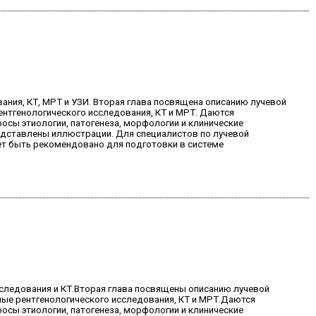
ния, КТ, МРТ и УЗИ. Вторая глава посвящена описанию лучевой
нтгенологического исследования, КТ и МРТ. Даются
сы этиологии, патогенеза, морфологии и клинические
едставлены иллюстрации. Для специалистов по лучевой
ет быть рекомендовано для подготовки в системе
сследования и КТ.Вторая глава посвящены описанию лучевой
ые рентгенологического исследования, КТ и МРТ.Даются
сы этиологии, патогенеза, морфологии и клинические