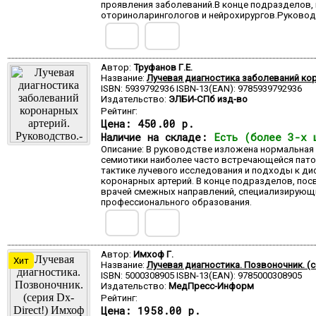
проявления заболеваний.В конце подразделов,
оториноларингологов и нейрохирургов.Руково
Автор:
Труфанов Г.Е.
Название:
Лучевая диагностика заболеваний кор
ISBN: 5939792936 ISBN-13(EAN): 9785939792936
Издательство:
ЭЛБИ-СПб изд-во
Рейтинг:
Цена:
450.00 р.
Наличие на складе:
Есть (более 3-х 
Описание: В руководстве изложена нормальная 
семиотики наиболее часто встречающейся пато
тактике лучевого исследования и подходы к ди
коронарных артерий. В конце подразделов, по
врачей смежных направлений, специализирующи
профессионального образования.
Автор:
Имхоф Г.
Хит
Название:
Лучевая диагностика. Позвоночник. (се
ISBN: 5000308905 ISBN-13(EAN): 9785000308905
Издательство:
МедПресс-Информ
Рейтинг:
Цена:
1958.00 р.