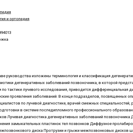
опедия
гия и ортопедия
894013
ожка
лаве руководства изложены терминология и классификация дегенерат
иотики дегенеративных заболеваний позвоночника, в которой предст
по тактике лучевого исследования, приводится дифференциальная ди
еские проявления заболеваний. В конце подразделов, посвященных о
циалистов по лучевой диагностике, врачей смежных специальностей,
одготовки в системе последипломного профессионального образова
ов Лучевая диагностика дегенеративных заболеваний позвоночника
нения замыкательных пластинок тел позвонков Диффузное пролабир
ежпозвонкового диска Протрузии и грыжи межпозвонковых дисков ше