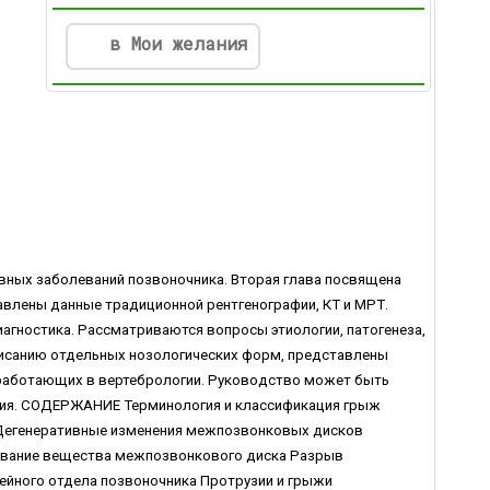
в Мои желания
ивных заболеваний позвоночника. Вторая глава посвящена
авлены данные традиционной рентгенографии, КТ и МРТ.
агностика. Рассматриваются вопросы этиологии, патогенеза,
писанию отдельных нозологических форм, представлены
 работающих в вертебрологии. Руководство может быть
ния. СОДЕРЖАНИЕ Терминология и классификация грыж
 Дегенеративные изменения межпозвонковых дисков
ование вещества межпозвонкового диска Разрыв
йного отдела позвоночника Протрузии и грыжи