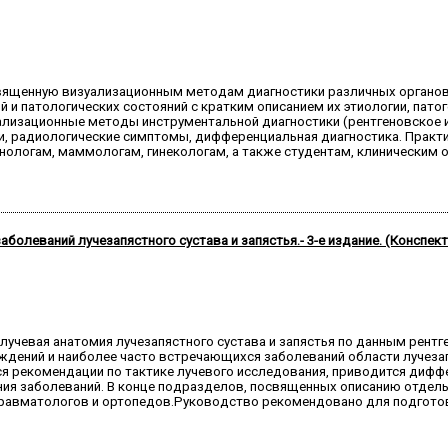
освященную визуализационным методам диагностики различных органов 
 патологических состояний с кратким описанием их этиологии, патоген
зационные методы инструментальной диагностики (рентгеновское исс
и, радиологические симптомы, дифференциальная диагностика. Практ
ологам, маммологам, гинекологам, а также студентам, клиническим 
болеваний лучезапястного сустава и запястья.- 3-е издание. (Конспект
учевая анатомия лучезапястного сустава и запястья по данным рентге
дений и наиболее часто встречающихся заболеваний области лучезапя
ся рекомендации по тактике лучевого исследования, приводится дифф
ения заболеваний. В конце подразделов, посвященных описанию отде
-травматологов и ортопедов.Руководство рекомендовано для подгото