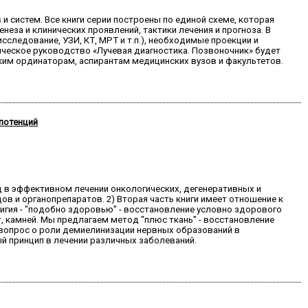
и систем. Все книги серии построены по единой схеме, которая
еза и клинических проявлений, тактики лечения и прогноза. В
ледование, УЗИ, КТ, МРТ и т.п.), необходимые проекции и
ическое руководство «Лучевая диагностика. Позвоночник» будет
ким ординаторам, аспирантам медицинских вузов и факультетов.
потенций
од в эффективном лечении онкологических, дегенеративных и
в и органопрепаратов. 2) Вторая часть книги имеет отношение к
еоигия - "подобно здоровью" - восстановление условно здорового
т, камней. Мы предлагаем метод "плюс ткань" - восстановление
 вопрос о роли демиелинизации нервных образований в
ый принцип в лечении различных заболеваний.