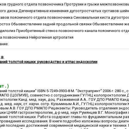
ов грудного отдела позвоночника Протрузии и грыжи межпозвонковы
го диска Дегенеративные изменения дугоотростчатых суставов шейн
тавов поясничного отдела позвоночника Синовиальная киста дугоотр
ростоз Обызвествление задней продольной связки Обызвествление же
дилолиз Приобретенный стеноз позвоночного канала поясничного отд
а позвоночника Нейрогенная артропатия
ание:
.В.
аний толстой кишки: руководство и атлас эндоскопии
шт.)
ий толстой кишки" ISBN 5-7249-0930-8 М. "Экстрапринт" 2006 г. 280 с.,
ПО (ЦОЛИУВ), совместно с сотрудниками ГУ ГНЦ колопроктологии Д-
октологии Канд. мед. наук, доц. Разживиной А.А.. ГОУ ДПО РМАПО Канд. 
мед. наук, ст. научн. сотр. Кузьминым А.И., ГУ ГНЦ колопроктологии К
овым А.В. ГОУ ДПО РМАПО Рецензенты: Руководитель отделения эндоско
ки ЦНИИ гастроэнтерологии, д-р мед. наук Румянцев В.Г. Монографи
аний толстой кишки. Работа содержит главы по фундаментальным ра
е проведения исследования. В книге подробно изложены вопросы диаг
ий последних достижений современной медицинской науки и техники. 