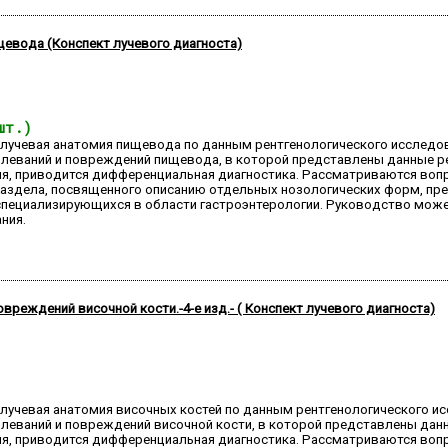
щевода (Конспект лучевого диагноста)
шт.)
лучевая анатомия пищевода по данным рентгенологического исследова
леваний и повреждений пищевода, в которой представлены данные ре
я, приводится дифференциальная диагностика. Рассматриваются вопро
раздела, посвященного описанию отдельных нозологических форм, пр
 специализирующихся в области гастроэнтерологии. Руководство мож
ния.
вреждений височной кости.-4-е изд.- ( Конспект лучевого диагноста)
лучевая анатомия височных костей по данным рентгенологического и
леваний и повреждений височной кости, в которой представлены данн
я, приводится дифференциальная диагностика. Рассматриваются вопро