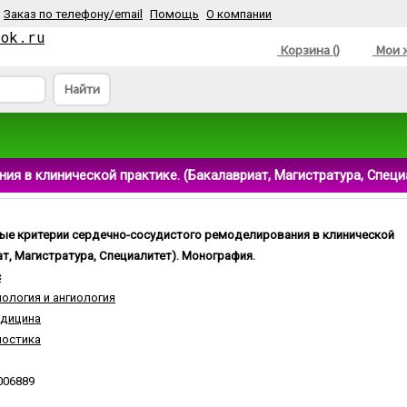
Заказ по телефону/email
Помощь
О компании
ook.ru
Корзина ()
Мои ж
Найти
я в клинической практике. (Бакалавриат, Магистратура, Специ
ые критерии сердечно-сосудистого ремоделирования в клинической
ат, Магистратура, Специалитет). Монография.
с
ология и ангиология
едицина
ностика
006889