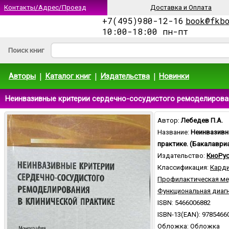
Контакты/Адрес/Проезд
Доставка и Оплата
+7(495)980-12-16
book@fkb
10:00-18:00 пн-пт
Поиск книг
|
|
|
Авторы
Каталог книг
Издательства
Новинки
Неинвазивные критерии сердечно-сосудистого ремоделировани
Автор:
Лебедев П.А.
Название:
Неинвазивн
практике. (Бакалаври
Издательство:
КноРу
Классификация:
Карди
Профилактическая м
Функциональная диаг
ISBN: 5466006882
ISBN-13(EAN): 9785466
Обложка: Обложка