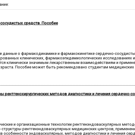
ание:
-сосудистых средств. Пособие
е данные о фармакодинамике и фармакокинетике сердечно-сосудистых
ированных клинических, фармакоэпидемиологических исследованиях 
ется клинически значимым лекарственным взаимодействиям и примене
озраста. Пособие может быть рекомендовано студентам медицинских
вы рентгенохирургических методов диагностики и лечения сердечно-с
ческие и организационные технологии рентгенэндоваскулярных метод
ю структуры рентгенэндоваскулярных медицинских центров, применен
, в особенности эндоваскулярных, методов диагностики и лечения сер