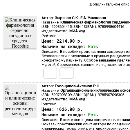
Дополнительное опис
Автор:
Зырянов С.К., Е.А. Ушкалова
Название:
Клиническая фармакология сердечно
ISBN: 5998604415 ISBN-13(EAN): 9785998604416
Издательство:
МИА изд.
Рейтинг:
Цена:
2214.00 р.
Наличие на складе:
Есть
Описание: В пособии представлены современны
безопасности, полученные в крупных рандомиз
конкретному пациенту. Особое внимание уделя
– детей, беременных женщин и лиц пожилого в
Автор:
Голощапов-Аксенов Р.С.
Название:
Организационные и клинические осно
ISBN: 5907098309 ISBN-13(EAN): 9785907098305
Издательство:
МИА изд.
Рейтинг:
Цена:
1626.00 р.
Наличие на складе:
Есть
Описание: В книге освещены современные клини
Показан практический опыт автора по создани
клинических технологий рентгенохирургических