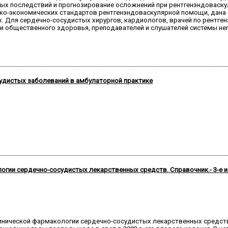
вых последствий и прогнозирование осложнений при рентгенэндоваск
ко-экономических стандартов рентгенэндоваскулярной помощи, дана 
 Для сердечно-сосудистых хирургов, кардиологов, врачей по рентген
 и общественного здоровья, преподавателей и слушателей системы не
удистых заболеваний в амбулаторной практике
гии сердечно-сосудистых лекарственных средств. Справочник.- 3-е и
клинической фармакологии сердечно-сосудистых лекарственных средс