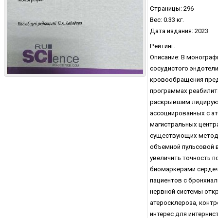
Страницы: 296
Вес: 0.33 кг.
Дата издания: 2023
Рейтинг:
Описание: В монограф
сосудистого эндотел
кровообращения предс
программах реабилита
раскрывшим лидирующе
ассоциированных с а
магистральных центра
существующих методи
объемной пульсовой 
увеличить точность п
биомаркерами сердеч
пациентов с бронхиа
нервной системы отк
атеросклероза, конт
интерес для интернис