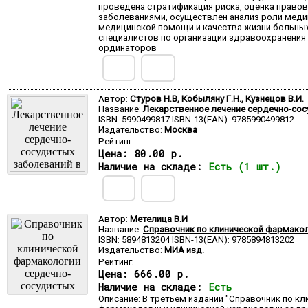
проведена стратификация риска, оценка право
заболеваниями, осуществлен анализ роли меди
медицинской помощи и качества жизни больных.
специалистов по организации здравоохранения
ординаторов
Автор:
Стуров Н.В, Кобыляну Г.Н., Кузнецов В.И.
Название:
Лекарственное лечение сердечно-сос
ISBN: 5990499817 ISBN-13(EAN): 9785990499812
Издательство:
Москва
Рейтинг:
Цена:
80.00 р.
Наличие на складе:
Есть (1 шт.)
Автор:
Метелица В.И
Название:
Справочник по клинической фармаколо
ISBN: 5894813204 ISBN-13(EAN): 9785894813202
Издательство:
МИА изд.
Рейтинг:
Цена:
666.00 р.
Наличие на складе:
Есть
Описание: В третьем издании "Справочник по 