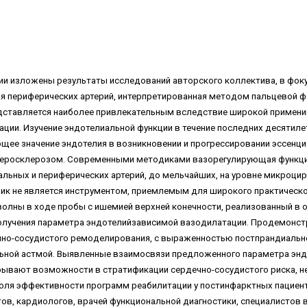
ии изложены результаты исследований авторского коллектива, в фок
ия периферических артерий, интерпретированная методом пальцевой 
тавляется наиболее привлекательным вследствие широкой применимос
ции. Изучение эндотелиальной функции в течение последних десятил
е значение эндотелия в возникновении и прогрессировании эссенциа
теросклерозом. Современными методиками вазорегулирующая функция 
льных и периферических артерий, до мельчайших, на уровне микроцирк
к не является инструментом, приемлемым для широкого практическо
волны в ходе пробы с ишемией верхней конечности, реализованный в
олучения параметра эндотелийзависимой вазодилатации. Продемонстр
но-сосудистого ремоделирования, с выраженностью постпрандиально
льной астмой. Выявленные взаимосвязи предложенного параметра эн
рывают возможности в стратификации сердечно-сосудистого риска, н
роля эффективности программ реабилитации у постинфарктных пациен
тов, кардиологов, врачей функциональной диагностики, специалистов