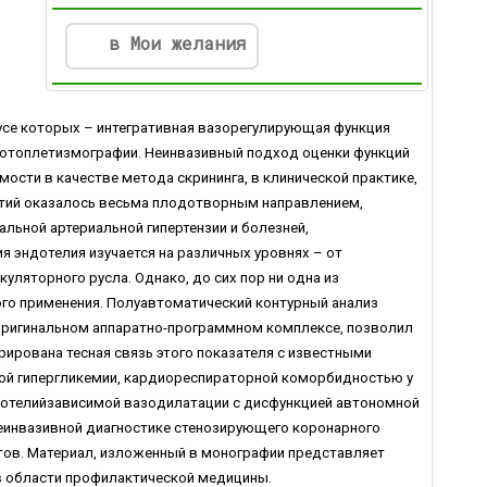
в Мои желания
усе которых – интегративная вазорегулирующая функция
фотоплетизмографии. Неинвазивный подход оценки функций
ти в качестве метода скрининга, в клинической практике,
етий оказалось весьма плодотворным направлением,
льной артериальной гипертензии и болезней,
эндотелия изучается на различных уровнях – от
уляторного русла. Однако, до сих пор ни одна из
го применения. Полуавтоматический контурный анализ
 оригинальном аппаратно-программном комплексе, позволил
ирована тесная связь этого показателя с известными
й гипергликемии, кардиореспираторной коморбидностью у
дотелийзависимой вазодилатации с дисфункцией автономной
еинвазивной диагностике стенозирующего коронарного
тов. Материал, изложенный в монографии представляет
 в области профилактической медицины.