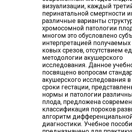
визуализации, каждый трети
перинатальной смертности 
различные варианты структу
хромосомной патологии плод
многом это обусловлено суб
интерпретацией получаемых 
ковых срезов, отсутствием е
методологии акушерского
исследования. Данное учебн
посвящено вопросам станда
акушерского исследования в
сроки гестации, представле
нормы и патологии различны
плода, предложена совреме
классификация пороков разв
алгоритм дифференциально
диагностики. Учебное пособ
предназначено для практик