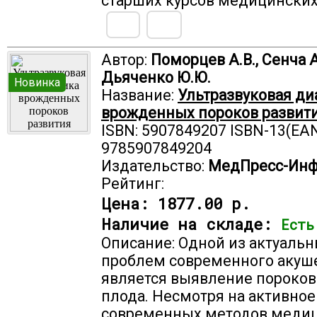
старших курсов медицинских
Автор:
Поморцев А.В., Сенча А
Дьяченко Ю.Ю.
Новинка
Название:
Ультразвуковая ди
врожденных пороков развити
ISBN: 5907849207 ISBN-13(EAN
9785907849204
Издательство:
МедПресс-Ин
Рейтинг:
Цена:
1877.00 р.
Наличие на складе:
Есть
Описание: Одной из актуаль
проблем современного акуш
является выявление пороков
плода. Несмотря на активное
современных методов меди