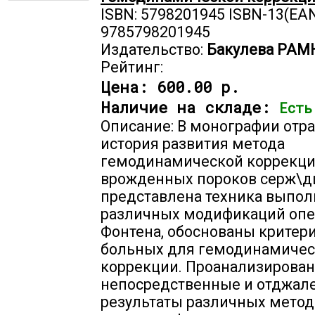
ISBN: 5798201945 ISBN-13(EAN
9785798201945
Издательство:
Бакулева РАМ
Рейтинг:
Цена:
600.00 р.
Наличие на складе:
Есть
Описание: В монографии отр
история развития метода
гемодинамической коррекц
врожденных пороков серж\д
представлена техника выпо
различных модификаций оп
Фонтена, обоснованы критери
больных для гемодинамиче
коррекции. Проанализирова
непосредственные и отджал
результаты различных мето