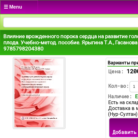
☰ Menu
Влияние врожденного порока сердца на развитие гол
плода. Учебно-метод. пособие. Ярыгина Т.А., Гасанова
9785798204380
Варианты пр
120
Цена:
Кол-во:
Наличие:
Е
Есть на скла
Доставка в 
(Нур-Султан)
Добавить