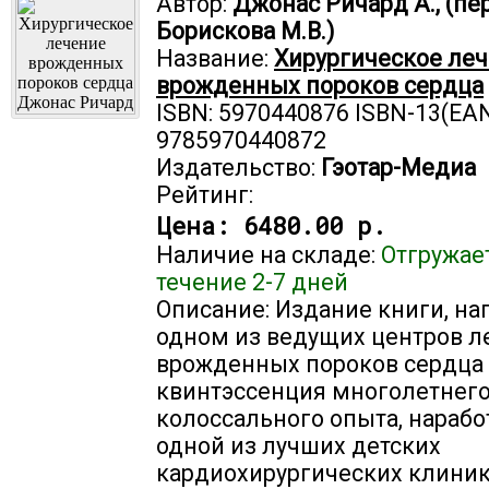
Автор:
Джонас Ричард А., (пер
Борискова М.В.)
Название:
Хирургическое ле
врожденных пороков сердца
ISBN: 5970440876 ISBN-13(EAN
9785970440872
Издательство:
Гэотар-Медиа
Рейтинг:
Цена:
6480.00 р.
Наличие на складе:
Отгружае
течение 2-7 дней
Описание: Издание книги, на
одном из ведущих центров л
врожденных пороков сердца 
квинтэссенция многолетнего
колоссального опыта, нарабо
одной из лучших детских
кардиохирургических клини