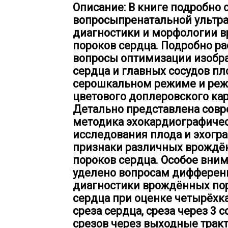
Описание: В книге подробно
вопросыпренатальной ультр
диагностики и морфологии 
пороков сердца. Подробно р
вопросы оптимизации изобр
сердца и главных сосудов пл
серошкальном режиме и ре
цветового доплеровского ка
Детально представлена сов
методика эхокардиографиче
исследования плода и эхогр
признаки различных врождё
пороков сердца. Особое вни
уделено вопросам дифферен
диагностики врождённых по
сердца при оценке четырёхк
среза сердца, среза через 3 с
срезов через выходные трак