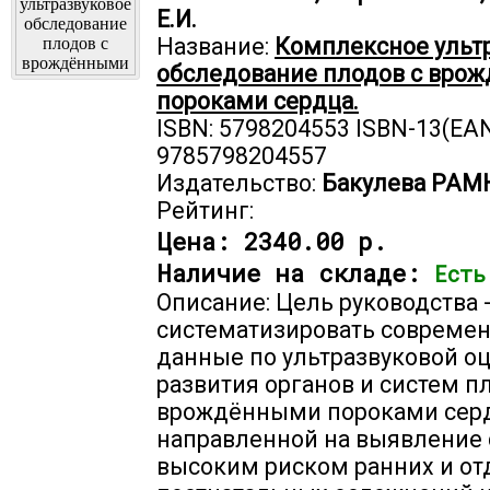
Е.И.
Название:
Комплексное ульт
обследование плодов с вро
пороками сердца.
ISBN: 5798204553 ISBN-13(EAN
9785798204557
Издательство:
Бакулева РАМ
Рейтинг:
Цена:
2340.00 р.
Наличие на складе:
Есть
Описание: Цель руководства 
систематизировать совреме
данные по ультразвуковой о
развития органов и систем п
врождёнными пороками серд
направленной на выявление 
высоким риском ранних и о