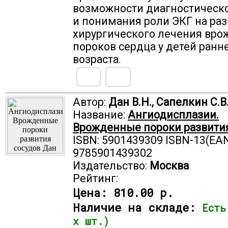
возможности диагностическо
и понимания роли ЭКГ на раз
хирургического лечения вр
пороков сердца у детей ранн
возраста.
Автор:
Дан В.Н., Сапелкин С.В
Название:
Ангиодисплазии.
Врожденные пороки развития
ISBN: 5901439309 ISBN-13(EAN
9785901439302
Издательство:
Москва
Рейтинг:
Цена:
810.00 р.
Наличие на складе:
Есть
х шт.)