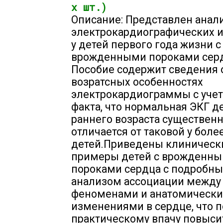
х шт.)
Описание: Представлен анал
электрокардиографических 
у детей первого года жизни с
врожденными пороками серд
Пособие содержит сведения 
возратсных особенностях
электрокардиограммы с учет
факта, что нормальная ЭКГ д
раннего возраста существен
отличается от таковой у боле
детей.Приведены клиническ
примеры детей с врожденн
пороками сердца с подробн
анализом ассоциации между
феноменами и анатомическ
изменениями в сердце, что 
практическому впачу повыси