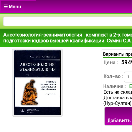
☰ Menu
Анестезиология-реаниматология : комплект в 2-х том
подготовки кадров высшей квалификации. Сумин С.А
Варианты пр
594
Цена:
Кол-во:
Наличие:
Е
Есть на скла
Доставка в 
(Нур-Султан)
Добавить