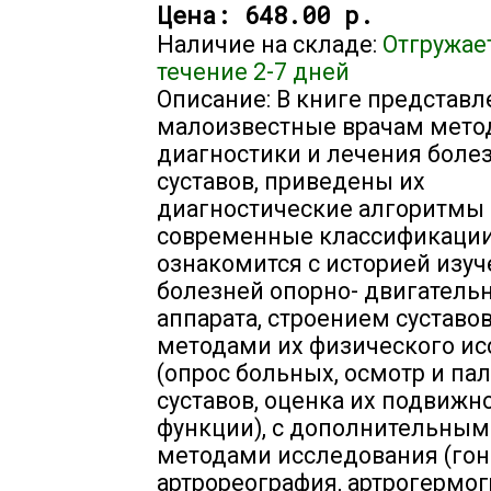
Цена:
648.00 р.
Наличие на складе:
Отгружае
течение 2-7 дней
Описание: В книге представ
малоизвестные врачам мет
диагностики и лечения боле
суставов, приведены их
диагностические алгоритмы
современные классификации
ознакомится с историей изу
болезней опорно- двигатель
аппарата, строением суставов
методами их физического и
(опрос больных, осмотр и па
суставов, оценка их подвижн
функции), с дополнительны
методами исследования (гон
артрореография, артрогермог