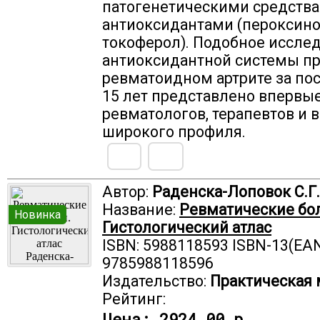
патогенетическими средства
антиоксидантами (пероксино
токоферол). Подобное иссле
антиоксидантной системы п
ревматоидном артрите за по
15 лет представлено впервые
ревматологов, терапевтов и 
широкого профиля.
Автор:
Раденска-Лоповок С.Г.
Название:
Ревматические бо
Новинка
Гистологический атлас
ISBN: 5988118593 ISBN-13(EAN
9785988118596
Издательство:
Практическая
Рейтинг:
Цена:
2924.00 р.