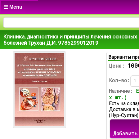
☰ Menu
Клиника, диагностика и принципы лечения основных
болезней Трухан Д.И. 9785299012019
Варианты пр
100
Цена:
Кол-во:
Наличие:
Е
х шт.)
Есть на скла
Доставка в 
(Нур-Султан)
Добавить