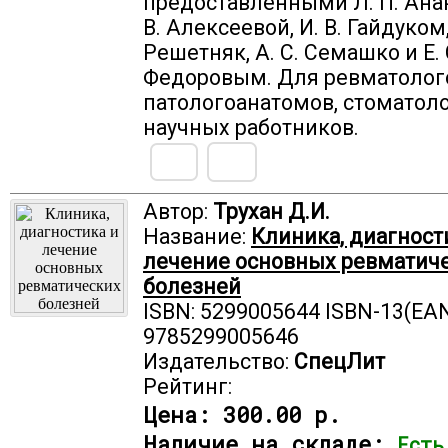
предоставленными Л. П. Анан
В. Алексеевой, И. В. Гайдуком,
Решетняк, А. С. Семашко и Е. 
Федоровым. Для ревматолог
патологоанатомов, стоматоло
научных работников.
Автор:
Трухан Д.И.
Название:
Клиника, диагност
лечение основных ревматич
болезней
ISBN: 5299005644 ISBN-13(EAN
9785299005646
Издательство:
СпецЛит
Рейтинг:
Цена:
300.00 р.
Наличие на складе:
Есть