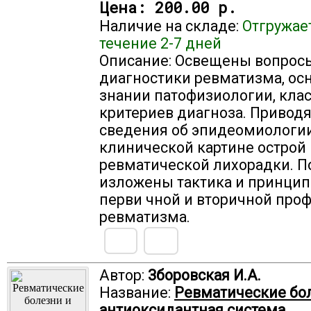
Цена:
200.00 р.
Наличие на складе:
Отгружае
течение 2-7 дней
Описание: Освещены вопрос
диагностики ревматизма, ос
знании патофизиологии, кла
критериев диагноза. Приводя
сведения об эпидеомиологии
клинической картине острой
ревматической лихорадки. П
изложены тактика и принцип
перви чной и вторичной про
ревматизма.
Автор:
Зборовская И.А.
Название:
Ревматические бо
антиоксидантная система