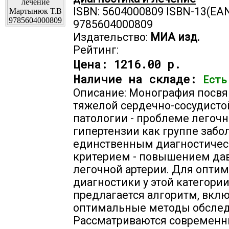
ISBN: 5604000809 ISBN-13(EAN
9785604000809
Издательство:
МИА изд.
Рейтинг:
Цена:
1216.00 р.
Наличие на складе:
Есть
Описание: Монография посв
тяжелой сердечно-сосудисто
патологии - проблеме легоч
гипертензии как группе забо
единственным диагностиче
критерием - повышением да
легочной артерии. Для опти
диагностики у этой категори
предлагается алгоритм, вк
оптимальные методы обслед
Рассматриваются современ