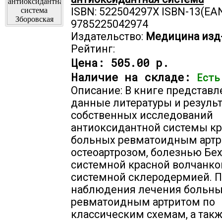
ISBN: 522504297X ISBN-13(EAN
9785225042974
Издательство:
Медицина изд
Рейтинг:
Цена:
505.00 р.
Наличие на складе:
Есть
Описание: В книге представ
данные литературы и резуль
собственных исследований
антиоксидантной системы кр
больных ревматоидным артр
остеоартрозом, болезнью Бех
системной красной волчанко
системной склеродермией. 
наблюдения лечения больн
ревматоидным артритом по
классическим схемам, а так