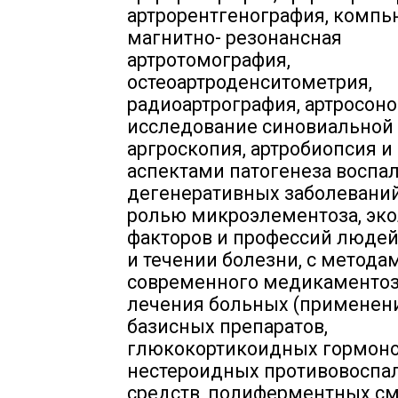
артрорентгенография, компь
магнитно- резонансная
артротомография,
остеоартроденситометрия,
радиоартрография, артросоно
исследование синовиальной 
аргроскопия, артробиопсия и д
аспектами патогенеза воспа
дегенеративных заболеваний 
ролью микроэлементоза, эк
факторов и профессий людей
и течении болезни, с метода
современного медикаменто
лечения больных (применен
базисных препаратов,
глюкокортикоидных гормоно
нестероидных противовоспа
средств, полиферментных см