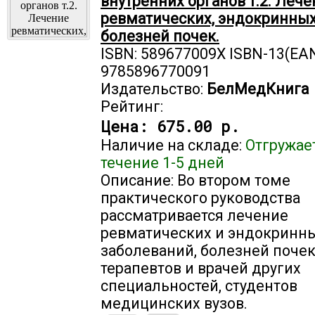
внутренних органов т.2. Леч
ревматических, эндокринных
болезней почек.
ISBN: 589677009X ISBN-13(EAN
9785896770091
Издательство:
БелМедКнига
Рейтинг:
Цена:
675.00 р.
Наличие на складе:
Отгружае
течение 1-5 дней
Описание: Во втором томе
практического руководства
рассматривается лечение
ревматических и эндокринн
заболеваний, болезней почек
терапевтов и врачей других
специальностей, студентов
медицинских вузов.