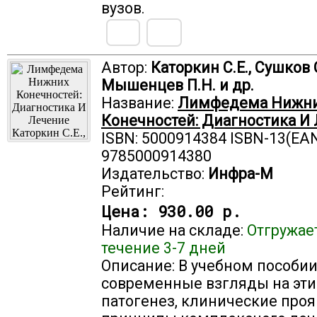
вузов.
Автор:
Каторкин С.Е., Сушков С
Мышенцев П.Н. и др.
Название:
Лимфедема Нижн
Конечностей: Диагностика И
ISBN: 5000914384 ISBN-13(EAN
9785000914380
Издательство:
Инфра-М
Рейтинг:
Цена:
930.00 р.
Наличие на складе:
Отгружае
течение 3-7 дней
Описание: В учебном пособи
современные взгляды на эти
патогенез, клинические про