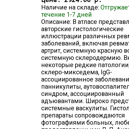
Наличие на складе:
Отгружае
течение 1-7 дней
Описание: В атласе представ
авторские гистологические
иллюстрации различных рев
заболеваний, включая ревм
артрит, системную красную в
системную склеродермию. 
некоторые редкие патологии,
склеро-микседема, lgG-
ассоциированное заболевани
панникулиты, аутовоспалит
синдром, ассоциированный
адъювантами. Широко предс
системные васкулиты. Гисто
препараты сопровождаются
фотографиями больных, люб