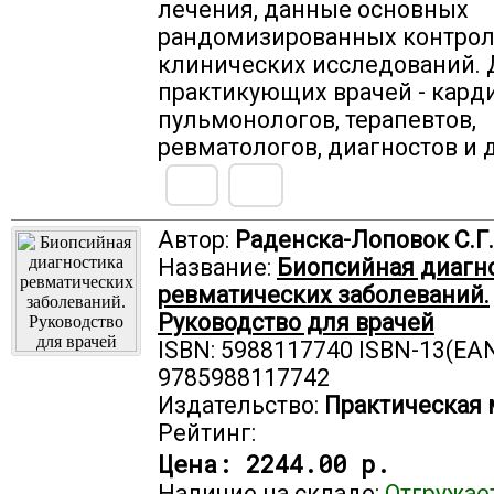
лечения, данные основных
рандомизированных контро
клинических исследований. 
практикующих врачей - кард
пульмонологов, терапевтов,
ревматологов, диагностов и д
Автор:
Раденска-Лоповок С.Г.
Название:
Биопсийная диагн
ревматических заболеваний.
Руководство для врачей
ISBN: 5988117740 ISBN-13(EAN
9785988117742
Издательство:
Практическая
Рейтинг:
Цена:
2244.00 р.
Наличие на складе:
Отгружае