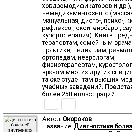
ховдромодификаторов и др.),
немедикаментозного (масса
мануальная, дието-, психо-, к
рефлексо-, оксигенобаро-, сау
курортотерапия). Книга пред
терапевтам, семейным врач
практики, педиатрам, ревмат
ортопедам, неврологам,
физиотерапевтам, курортоло
врачам многих других специа
также студентам высших ме
учебных заведений. Предста
более 250 иллюстраций.
Автор:
Окороков
Название:
Диагностика боле