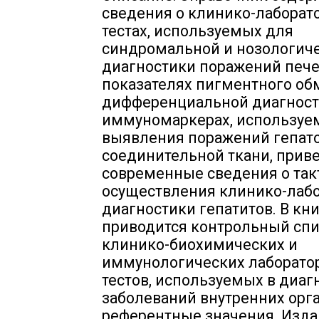
сведения о клинико-лаборат
тестах, используемых для
синдромальной и нозологич
диагностики поражений пече
показателях пигментного об
дифференциальной диагност
иммуномаркерах, используе
выявления поражений гепато
соединительной ткани, прив
современные сведения о так
осуществления клинико-лаб
диагностики гепатитов. В кн
приводится контрольный сп
клинико-биохимических и
иммунологических лаборато
тестов, используемых в диаг
заболеваний внутренних орга
референтные значения. Изд