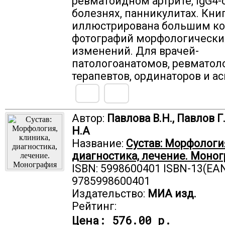
ревматоидном артрите, IgG4
болезнях, панникулитах. Кни
иллюстрирована большим к
фотографий морфологически
изменений. Для врачей-
патологоанатомов, ревматоло
терапевтов, ординаторов и ас
Автор:
Павлова В.Н., Павлов Г
Н.А
Название:
Сустав: Морфологи
диагностика, лечение. Моно
ISBN: 5998600401 ISBN-13(EAN
9785998600401
Издательство:
МИА изд.
Рейтинг:
Цена:
576.00 р.