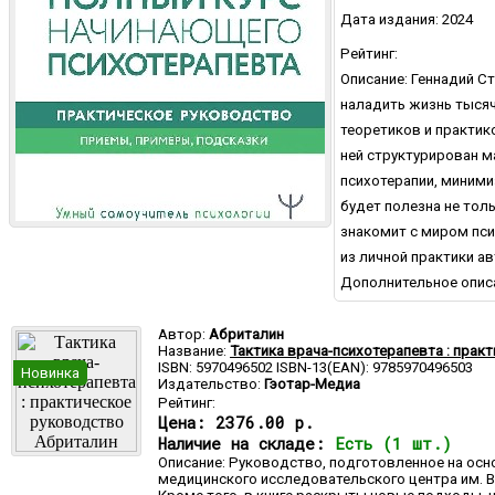
Дата издания: 2024
Рейтинг:
Описание: Геннадий С
наладить жизнь тысяч
теоретиков и практик
ней структурирован м
психотерапии, миним
будет полезна не тол
знакомит с миром пси
из личной практики ав
Дополнительное опис
Автор:
Абриталин
Название:
Тактика врача-психотерапевта : прак
ISBN: 5970496502 ISBN-13(EAN): 9785970496503
Новинка
Издательство:
Гэотар-Медиа
Рейтинг:
Цена:
2376.00 р.
Наличие на складе:
Есть (1 шт.)
Описание: Руководство, подготовленное на ос
медицинского исследовательского центра им. 