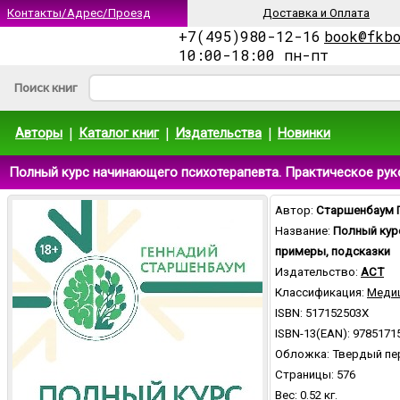
Контакты/Адрес/Проезд
Доставка и Оплата
+7(495)980-12-16
book@fkb
10:00-18:00 пн-пт
Поиск книг
|
|
|
Авторы
Каталог книг
Издательства
Новинки
Полный курс начинающего психотерапевта. Практическое рук
Автор:
Старшенбаум Г
Название:
Полный кур
примеры, подсказки
Издательство:
АСТ
Классификация:
Медиц
ISBN: 517152503X
ISBN-13(EAN): 9785171
Обложка: Твердый пе
Страницы: 576
Вес: 0.52 кг.