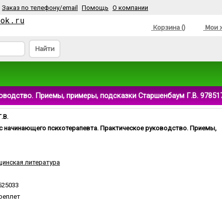
Заказ по телефону/email
Помощь
О компании
ook.ru
Корзина ()
Мои ж
Найти
оводство. Приемы, примеры, подсказки Старшенбаум Г.В. 97851
.В.
с начинающего психотерапевта. Практическое руководство. Приемы,
инская литература
525033
реплет