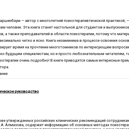
таршенбаум — автор с многолетней психотерапевтической практикой, 
ам человек. Эта книга станет настольной для студентов и выпускников
ов, а также преподавателей в области психотерапии, потому что матер
аксимально четко и ясно. Книга незаменима в процессе освоения осно
изирует время на прочтение многотомников по интересующим вопроса
ько будущим специалистам, но и просто любознательным читателям, та
хотерапии очень подробно! В книге приводятся самые интересные пр
тора.
ание:
тическое руководство
нове утвержденных российских клинических рекомендаций сотрудника
В.А. Алмазова, содержит информацию об основных методах психотерап