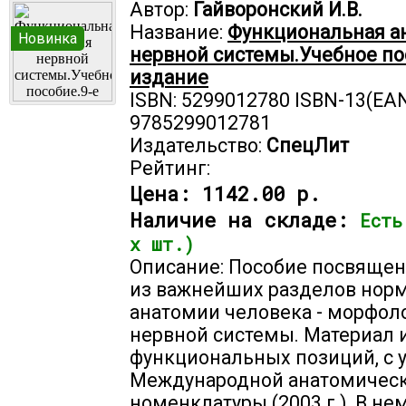
Автор:
Гайворонский И.В.
Название:
Функциональная а
Новинка
нервной системы.Учебное по
издание
ISBN: 5299012780 ISBN-13(EAN
9785299012781
Издательство:
СпецЛит
Рейтинг:
Цена:
1142.00 р.
Наличие на складе:
Есть
х шт.)
Описание: Пособие посвяще
из важнейших разделов нор
анатомии человека - морфол
нервной системы. Материал 
функциональных позиций, с 
Международной анатомичес
номенклатуры (2003 г.). В не