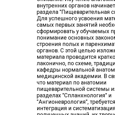
внутренних органов начинает
раздела "Пищеварительная с
Для успешного усвоения мат
самых первых занятий необ
сформировать у обучаемых 
понимание основных законо
строения полых и паренхим
органов. С этой целью излож
материала проводится кратко
лаконично, по схеме, традиц
кафедры нормальной анатом
медицинской академии. В свя
что материал по анатомии
пищеварительной системы из
разделах "Спланхнология" и
"Ангионеврология", требуетс
интеграция и систематизаци
полученных знаний, их творч