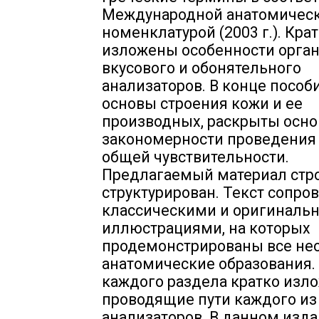
Международной анатомичес
номенклатурой (2003 г.). Кра
изложены особенности орга
вкусового и обонятельного
анализаторов. В конце пособ
основы строения кожи и ее
производных, раскрыты осн
закономерности проведения
общей чувствительности.
Предлагаемый материал стр
структурирован. Текст сопро
классическими и оригиналь
иллюстрациями, на которых
продемонстрированы все н
анатомические образования.
каждого раздела кратко изл
проводящие пути каждого из
анализаторов. В данном изд