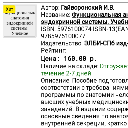
Автор:
Гайворонский И.В.
Хит
Название:
Функциональная а
эндокринной системы. Учебн
ISBN: 5976100074 ISBN-13(EAN
9785976100077
Издательство:
ЭЛБИ-СПб изд
Рейтинг:
Цена:
160.00 р.
Наличие на складе:
Отгружае
течение 2-7 дней
Описание: Пособие подготов
соответствии с требованиям
программы по анатомии чел
высших учебных медицинск
заведений. В издании содер
основные сведения по анато
внутренней секреции, кратк