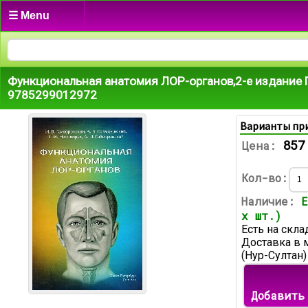
☰ Menu
Функциональная анатомия ЛОР-органов,2-е издание Г
9785299012972
Варианты пр
857
Цена:
Кол-во:
Наличие:
Е
х шт.)
Есть на скла
Доставка в 
(Нур-Султан)
Добавить