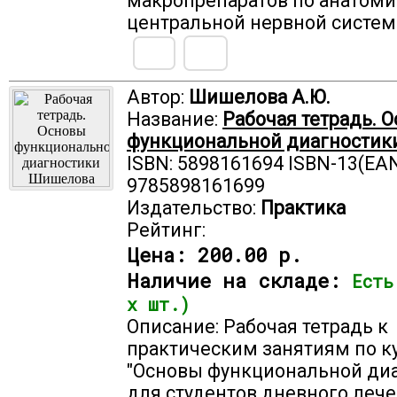
макропрепаратов по анатом
центральной нервной систем
Автор:
Шишелова А.Ю.
Название:
Рабочая тетрадь. 
функциональной диагностик
ISBN: 5898161694 ISBN-13(EAN
9785898161699
Издательство:
Практика
Рейтинг:
Цена:
200.00 р.
Наличие на складе:
Есть
х шт.)
Описание: Рабочая тетрадь к
практическим занятиям по к
"Основы функциональной диа
для студентов дневного лече