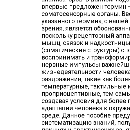
впервые предложен термин -
соматосенсорные органы. В
указанного термина, с нашей
зрения, является обоснован
поскольку рецепторный аппа
мышц, связок и надкостниц
(соматические структуры) сп
воспринимать и трансформир
нервные импульсы важнейш
жизнедеятельности человек
раздражения, такие как боле
температурные, тактильные 
проприоцептивные, тем сам
создавая условия для более
адаптации человека к окру
среде. Данное пособие пред
систематизацию знаний, пол
лекциях и практических заня