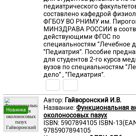
педиатрического факультето
составлено кафедрой физио
ФГБОУ ВО РНИМУ им. Пирого
МИНЗДРАВА РОССИИ в соотве
действующими ФГОС по
специальностям "Лечебное де
"Педиатрия". Пособие предн
для студентов 2-го курса ме
вузов по специальностям "Л
дело" , "Педиатрия".
Автор:
Гайворонский И.В.
Название:
Функциональная а
Новинка
околоносовых пазух
ISBN: 5907894105 ISBN-13(EAN
9785907894105