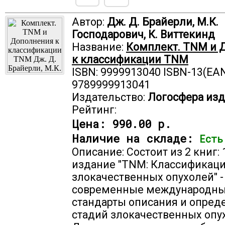
Автор:
Дж. Д. Брайерли, М.К.
Господарович, К. Виттекинд
Название:
Комплект. TNM и 
к классификации TNM
ISBN: 9999913040 ISBN-13(EAN
9789999913041
Издательство:
Логосфера изд
Рейтинг:
Цена:
990.00 р.
Наличие на складе:
Есть
Описание: Состоит из 2 книг:
издание "TNM: Классификац
злокачественных опухолей" -
современные международн
стандарты описания и опред
стадий злокачественных опу