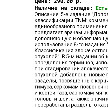
Цена:
290.00 р.
Наличие на складе:
Есть
Описание: 5-е издание "Допо
классификации TNM: коммен
единообразного применения
предлагает врачам информа
дополняющую и облегчающ
использование 8-го издания 
Классификация злокачестве
опухолей". В 5-м издании об
определения терминов, исп
при стадировании злокачест
опухолей, добавлены новые 
разделы, посвященные карц
тимуса, саркомам позвоночн
и костей таза, саркомам мягк
головы и шеи, а также значи
переработаны разделы о ка