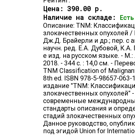
Рейтинг:
Цена:
390.00 р.
Наличие на складе:
Есть
Описание: TNM: Классифика
злокачественных опухолей / 
Дж.Д. Брайерли и др.; пер. с а
научн. ред. Е.А. Дубовой, К.А.
е изд. на русском языке. - М.
2018. - 344 с. : 14,0 см. - Пере
TNM Classification of Malignan
8th ed. ISBN 978-5-98657-063
издание "TNM: Классификац
злокачественных опухолей" -
современные международн
стандарты описания и опред
стадий злокачественных опу
Данное руководство, опубли
под эгидой Union for Internatio