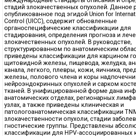
международные стандарты описания и опр
стадий злокачественных опухолей. Данное 
опубликованное под эгидой Union for Internat
Control (UICC), содержит обновленные
органоспецифические классификации для
стадирования, определения прогноза и леч
злокачественных опухолей. В руководстве,
структурированном по анатомическим облас
приведены классификации для карцином го
щитовидной железы, пищевода, желудка, а
канала, легкого, плевры, кожи, яичника, пр
железы, полового члена и коры надпочечник
нейроэндокринных опухолей и сарком косте
тканей. В унифицированной форме дана ин
анатомических отделах, регионарных лимф
узлах, а также приведены клиническая и
патологоанатомическая классификации TNM
злокачественности опухоли, стадии заболев
гностические группы. Представлены абсол
классификации для HPV-ассоциированных 