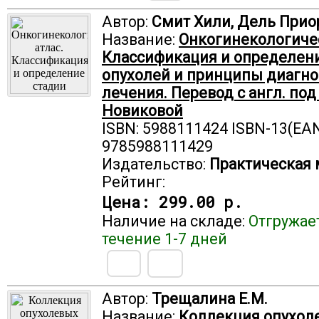
Автор:
Смит Хили, Дель Прио
Название:
Онкогинекологичес
Классификация и определен
опухолей и принципы диагно
лечения. Перевод с англ. под 
Новиковой
ISBN: 5988111424 ISBN-13(EAN
9785988111429
Издательство:
Практическая
Рейтинг:
Цена:
299.00 р.
Наличие на складе:
Отгружае
течение 1-7 дней
Автор:
Трещалина Е.М.
Название:
Коллекция опухол