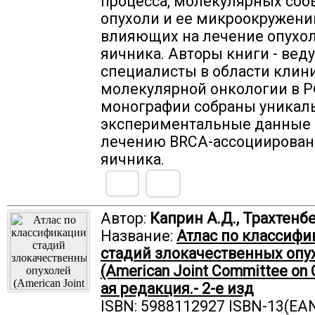
процесса, молекулярных соб
опухоли и ее микроокружени
влияющих на лечение опухо
яичника. Авторы книги - вед
специалисты в области клин
молекулярной онкологии в Р
монографии собраны уникал
экспериментальные данные 
лечению BRCA-ассоциирован
яичника.
Автор:
Каприн А.Д., Трахтенбе
Название:
Атлас по классифи
стадий злокачественных опу
(American Joint Committee on C
ая редакция.- 2-е изд
ISBN: 5988112927 ISBN-13(EAN