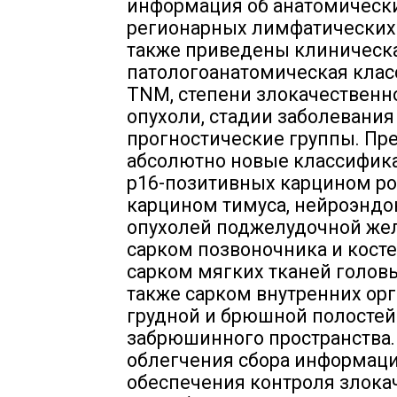
информация об анатомически
регионарных лимфатических 
также приведены клиническ
патологоанатомическая кла
TNM, степени злокачественн
опухоли, стадии заболевания
прогностические группы. Пр
абсолютно новые классифик
p16-позитивных карцином ро
карцином тимуса, нейроэнд
опухолей поджелудочной же
сарком позвоночника и костей
сарком мягких тканей головы
также сарком внутренних ор
грудной и брюшной полостей
забрюшинного пространства.
облегчения сбора информаци
обеспечения контроля злока