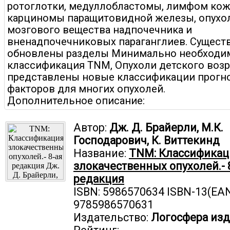
ротоглотки, медуллобластомы, лимфом кож
карциномы паращитовидной железы, опухо
мозгового вещества надпочечника и
вненадпочечниковых параганглиев. Сущест
обновлены разделы Минимально необходи
классификация TNM, Опухоли детского возра
представлены новые классификации прогн
факторов для многих опухолей.
Дополнительное описание:
Автор:
Дж. Д. Брайерли, М.К.
Господарович, К. Виттекинд
Название:
TNM: Классификац
злокачественных опухолей.- 
редакция
ISBN: 5986570634 ISBN-13(EAN
9785986570631
Издательство:
Логосфера изд