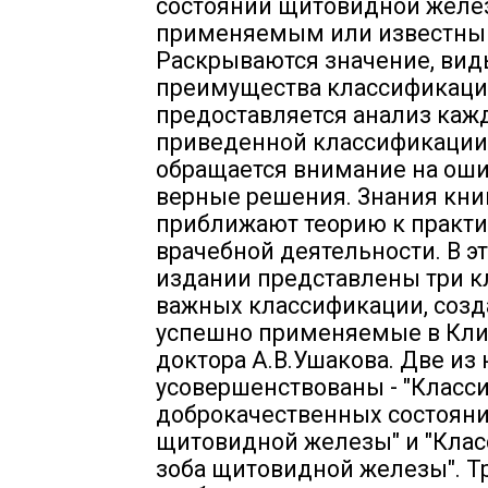
состояний щитовидной желе
применяемым или известным
Раскрываются значение, вид
преимущества классификаци
предоставляется анализ каж
приведенной классификации
обращается внимание на оши
верные решения. Знания кни
приближают теорию к практ
врачебной деятельности. В э
издании представлены три 
важных классификации, созд
успешно применяемые в Кл
доктора А.В.Ушакова. Две из 
усовершенствованы - "Класс
доброкачественных состоян
щитовидной железы" и "Кла
зоба щитовидной железы". Т