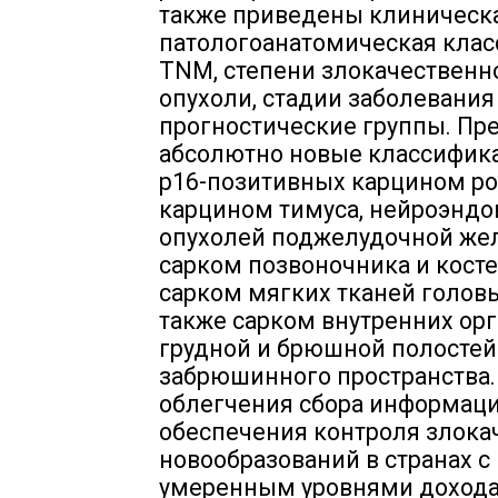
также приведены клиническ
патологоанатомическая кла
TNM, степени злокачественн
опухоли, стадии заболевания
прогностические группы. Пр
абсолютно новые классифик
p16-позитивных карцином ро
карцином тимуса, нейроэнд
опухолей поджелудочной же
сарком позвоночника и костей
сарком мягких тканей головы
также сарком внутренних ор
грудной и брюшной полостей
забрюшинного пространства.
облегчения сбора информаци
обеспечения контроля злока
новообразований в странах с
умеренным уровнями дохода