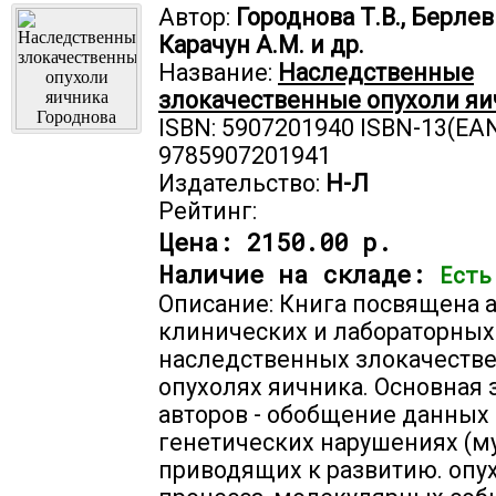
Автор:
Городнова Т.В., Берлев 
Карачун А.М. и др.
Название:
Наследственные
злокачественные опухоли яи
ISBN: 5907201940 ISBN-13(EAN
9785907201941
Издательство:
Н-Л
Рейтинг:
Цена:
2150.00 р.
Наличие на складе:
Есть
Описание: Книга посвящена 
клинических и лабораторных
наследственных злокачеств
опухолях яичника. Основная 
авторов - обобщение данных 
генетических нарушениях (му
приводящих к развитию. опу