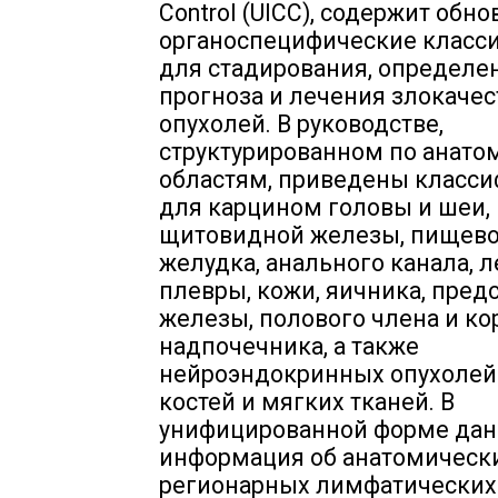
Control (UICC), содержит обн
органоспецифические класс
для стадирования, определе
прогноза и лечения злокаче
опухолей. В руководстве,
структурированном по анат
областям, приведены класс
для карцином головы и шеи,
щитовидной железы, пищево
желудка, анального канала, л
плевры, кожи, яичника, пред
железы, полового члена и к
надпочечника, а также
нейроэндокринных опухолей
костей и мягких тканей. В
унифицированной форме дан
информация об анатомически
регионарных лимфатических 