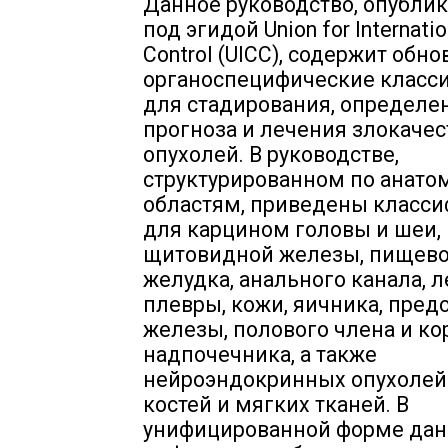
Данное руководство, опубли
под эгидой Union for Internatio
Control (UICC), содержит обн
органоспецифические класс
для стадирования, определе
прогноза и лечения злокаче
опухолей. В руководстве,
структурированном по анат
областям, приведены класс
для карцином головы и шеи,
щитовидной железы, пищево
желудка, анального канала, л
плевры, кожи, яичника, пред
железы, полового члена и к
надпочечника, а также
нейроэндокринных опухолей
костей и мягких тканей. В
унифицированной форме дан