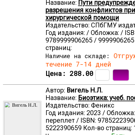
Название:
Пути предупрежд
разрешения конфликтов при
хирургической помощи
Издательство: СПбГМУ изда
Год издания: / Обложка: / ISB
9789999906265 / 9999906265
страниц:
Отгруж
Наличие на складе:
течение 7-14 дней
Цена:
288.00
Автор:
Вигель Н.Л.
Название:
Биоэтика: учеб. п
Издательство: Феникс
Год издания: 2023 / Обложка
переплет / ISBN: 9785222390
5222390659 Кол-во страниц: 