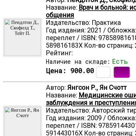
Название:
Врач и больной: и
общения
Издательство: Практика
Год издания: 2021 / Обложка
переплет / ISBN: 9785898161
589816183X Кол-во страниц: 
Рейтинг:
Есть
Наличие на складе:
Цена:
900.00
Автор:
Янгсон Р., Ян Счотт
Название:
Медицинские оши
заблуждения и преступлени
Издательство: Авторский ти
Год издания: 2009 / Обложка
переплет / ISBN: 9785914430
591443016X Кол-во страниц: 