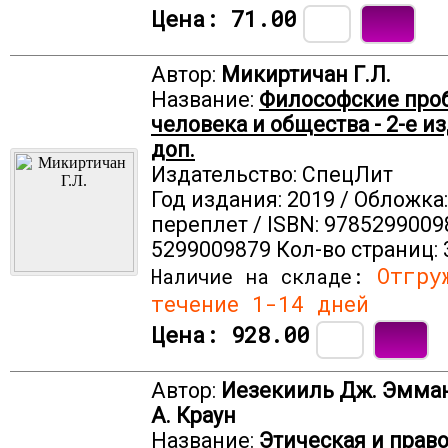
Цена:
71.00
Автор:
Микиртичан Г.Л.
Название:
Философские пр
человека и общества - 2-е изд
доп.
Издательство: СпецЛит
Год издания: 2019 / Обложка
переплет / ISBN: 9785299009
5299009879 Кол-во страниц: 
Отгруж
Наличие на складе:
течение 1-14 дней
Цена:
928.00
Автор:
Иезекииль Дж. Эмман
А. Краун
Название:
Этическая и право