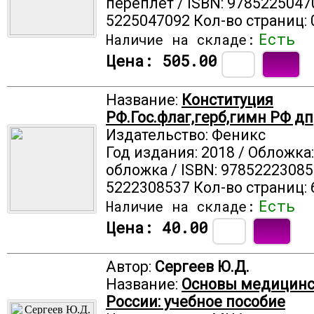
переплет / ISBN: 9785225047
5225047092 Кол-во страниц: 
Есть
Наличие на складе:
Цена:
505.00
Название:
Конституция
РФ.Гос.флаг,герб,гимн РФ дп
Издательство: Феникс
Год издания: 2018 / Обложка
обложка / ISBN: 97852223085
5222308537 Кол-во страниц: 
Есть
Наличие на складе:
Цена:
40.00
Автор:
Сергеев Ю.Д.
Название:
Основы медицинс
России: учебное пособие