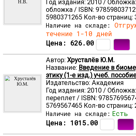
Год издания: 2010 / Обложка
обложка / ISBN: 97859803712
5980371265 Кол-во страниц: 
Отгруж
Наличие на складе:
течение 1-10 дней
Цена:
626.00
Автор:
Хрусталёв Ю.М.
Название:
Введение в биом
этику (1-е изд.) учеб. пособи
Издательство: Академия
Год издания: 2010 / Обложка
переплет / ISBN: 9785769567
5769567465 Кол-во страниц: 
Есть
Наличие на складе:
Цена:
1015.00