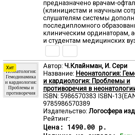
предназначено врачам-офта
(клиницистам и научным сот
слушателям системы дополн
последипломного образован
клиническим ординаторам, 
и студентам медицинских ву
Автор:
Ч.Клайнман, И. Сери
Хит
Название:
Неонатология: Ге
и кардиология: Проблемы и
противоречия в неонатологи
ISBN: 5986570383 ISBN-13(EAN
9785986570389
Издательство:
Логосфера изд
Рейтинг:
Цена:
1490.00 р.