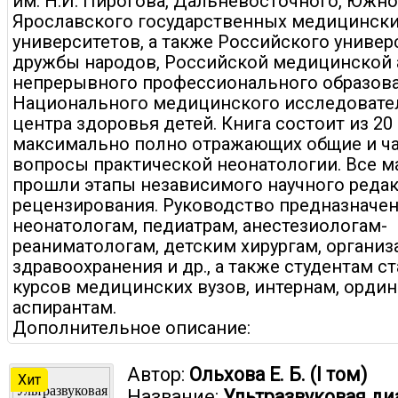
им. Н.И. Пирогова, Дальневосточного, Южно
Ярославского государственных медицинск
университетов, а также Российского универ
дружбы народов, Российской медицинской
непрерывного профессионального образова
Национального медицинского исследовате
центра здоровья детей. Книга состоит из 20
максимально полно отражающих общие и ч
вопросы практической неонатологии. Все 
прошли этапы независимого научного реда
рецензирования. Руководство предназначен
неонатологам, педиатрам, анестезиологам-
реаниматологам, детским хирургам, организ
здравоохранения и др., а также студентам с
курсов медицинских вузов, интернам, ордин
аспирантам.
Дополнительное описание:
Автор:
Ольхова Е. Б. (I том)
Хит
Название:
Ультразвуковая ди