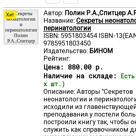
Автор:
Полин Р.А.,Спитцер А.Р
Хит
Название:
Секреты неонатол
перинатологии
ISBN: 5951803454 ISBN-13(EAN
9785951803450
Издательство:
БИНОМ
Рейтинг:
Цена:
880.00 р.
Наличие на складе:
Есть
х шт.)
Описание: Авторы "Секретов
неонатологии и перинатолог
исходили из главенствующе
преподавания у постели боль
построили книгу так, чтобы о
служить как справочником дл