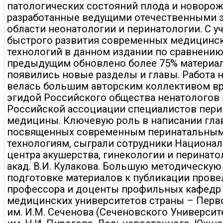
патологических состояний плода и новорож
разработанные ведущими отечественными э
области неонатологии и перинатологии. С у
быстрого развития современных медицинс
технологий в данном издании по сравнению
предыдущим обновлено более 75% материал
появились новые разделы и главы. Работа 
велась большим авторским коллективом вр
эгидой Российского общества ненатологов 
Российской ассоциации специалистов пери
медицины. Ключевую роль в написании глав
посвященных современным перинатальны
технологиям, сыграли сотрудники Национа
центра акушерства, гинекологии и перинато
акад. В.И. Кулакова. Большую методическую
подготовке материалов к публикации прове
профессора и доценты профильных кафедр
медицинских университетов страны – Пер
им. И.М. Сеченова (Сеченовского Универси