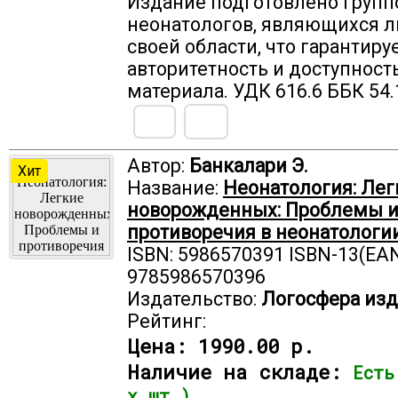
Издание подготовлено групп
неонатологов, являющихся 
своей области, что гарантиру
авторитетность и доступност
материала. УДК 616.6 ББК 54.
Автор:
Банкалари Э.
Хит
Название:
Неонатология: Лег
новорожденных: Проблемы 
противоречия в неонатологи
ISBN: 5986570391 ISBN-13(EAN
9785986570396
Издательство:
Логосфера изд
Рейтинг:
Цена:
1990.00 р.
Наличие на складе:
Есть
х шт.)