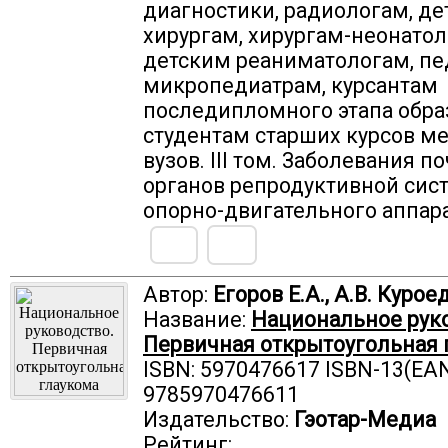
диагностики, радиологам, д
хирургам, хирургам-неонатол
детским реаниматологам, пе
микропедиатрам, курсантам
последипломного этапа обра
студентам старших курсов м
вузов. III том. Заболевания по
органов репродуктивной сис
опорно-двигательного аппар
Автор:
Егоров Е.А., А.В. Курое
Название:
Национальное руко
Первичная открытоугольная 
ISBN: 5970476617 ISBN-13(EAN
9785970476611
Издательство:
Гэотар-Медиа
Рейтинг: