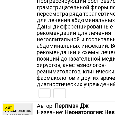
Прогрессирующий рост резис
грамотрицательной флоры п
пересмотра ряда терапевтич
для лечения абдоминальных
Даны дифференцированные
рекомендации для лечения
негоспитальной и госпиталь
абдоминальных инфекций. В
рекомендации и схемы лече
позиций доказательной мед
хирургов, анестезиологов-
реаниматологов, клинически
фармакологов и других враче
диагностических учреждений
Автор:
Перлман Дж.
Хит
Название:
Неонатология: Нев