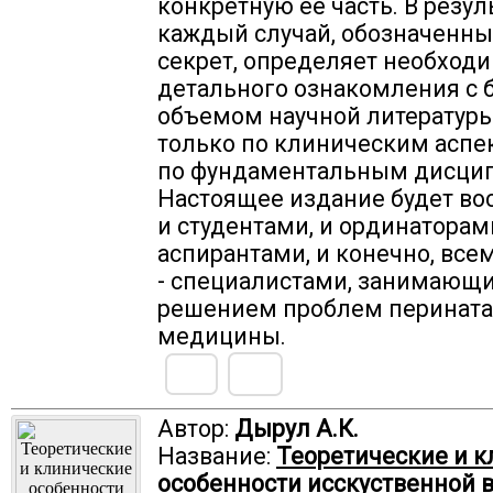
конкретную её часть. В резул
каждый случай, обозначенны
секрет, определяет необход
детального ознакомления с
объемом научной литературы
только по клиническим аспек
по фундаментальным дисци
Настоящее издание будет во
и студентами, и ординаторами
аспирантами, и конечно, все
- специалистами, занимающ
решением проблем перинат
медицины.
Автор:
Дырул А.К.
Название:
Теоретические и 
особенности исскуственной 