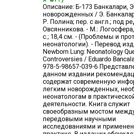
Описание: Б-173 Банкалари, Э
новорожденных / Э. Банкалар
Р. Полина; пер. с англ.; под ре
Овсянникова. - М.: Логосфера, 
с.; 18,4 см. - (Проблемы и пр
неонатологии). - Перевод изд
Newborn Lung: Neonatology Que
Controversies / Eduardo Bancala
978-5-98657-039-6 Представл
данном издании рекоменда
содержат современную инф
легким новорожденных, не
неонатологам в практическо
деятельности. Книга служит
своеобразным мостом межд
передовыми научными
исследованиями и применен
практике. В издании обсужд