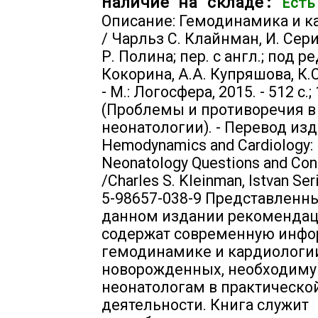
Наличие на складе:
Есть
Описание: Гемодинамика и к
/ Чарльз С. Клайнман, И. Сери
Р. Полина; пер. с англ.; под ре
Кокорина, А.А. Купряшова, К.
- М.: Логосфера, 2015. - 512 с.; 
(Проблемы и противоречия в
неонатологии). - Перевод изд
Hemodynamics and Cardiology:
Neonatology Questions and Con
/Charles S. Kleinman, Istvan Ser
5-98657-038-9 Представленн
данном издании рекоменда
содержат современную инф
гемодинамике и кардиологи
новорожденных, необходим
неонатологам в практическо
деятельности. Книга служит