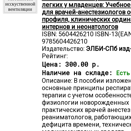
легких у младенцев: Учебное
для врачей-анестезиологов 
профиля, клинических ордин
интернов и неонатологов
ISBN: 5604426210 ISBN-13(EAN
9785604426210
Издательство:
ЭЛБИ-СПб изд
Рейтинг:
Цена:
300.00 р.
Наличие на складе:
Есть
Описание: В пособии изложе
основные принципы респира
терапии с учетом особенност
физиологии новорожденных
практических врачей анестез
реаниматологов, работающих
дефицита времени, техничес