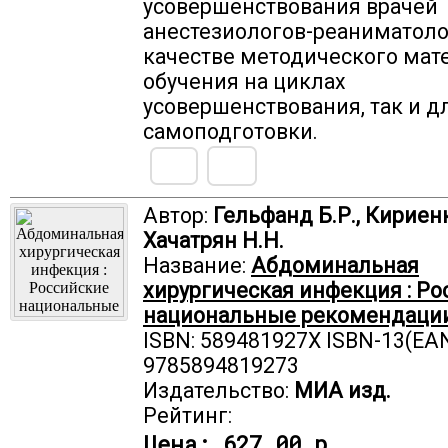
усовершенствования врачей
анестезиологов-реаниматоло
качестве методического мат
обучения на циклах
усовершенствования, так и д
самоподготовки.
Автор:
Гельфанд Б.Р., Кириенк
Хачатрян Н.Н.
Название:
Абдоминальная
хирургическая инфекция : Ро
национальные рекомендаци
ISBN: 589481927X ISBN-13(EAN
9785894819273
Издательство:
МИА изд.
Рейтинг:
Цена:
627.00 р.