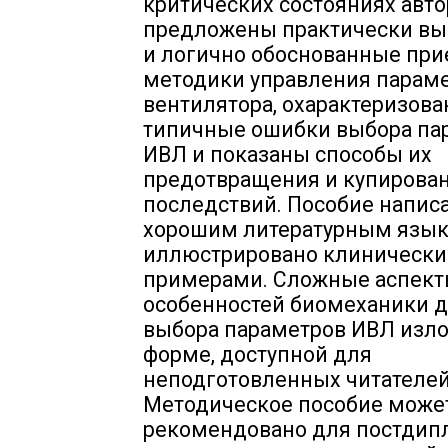
критических состояниях авт
предложены практически в
и логично обоснованные пр
методики управления парам
вентилятора, охарактеризов
типичные ошибки выбора па
ИВЛ и показаны способы их
предотвращения и купирован
последствий. Пособие напис
хорошим литературным язык
иллюстрировано клиническ
примерами. Сложные аспек
особенностей биомеханики 
выбора параметров ИВЛ изл
форме, доступной для
неподготовленных читателей
Методическое пособие може
рекомендовано для постдип