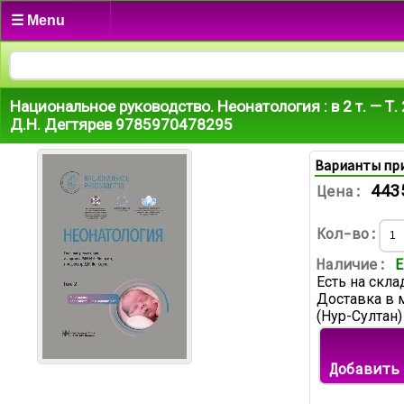
☰ Menu
Национальное руководство. Неонатология : в 2 т. — Т. 2
Д.Н. Дегтярев 9785970478295
Варианты пр
443
Цена:
Кол-во:
Наличие:
Е
Есть на скла
Доставка в 
(Нур-Султан)
Добавить