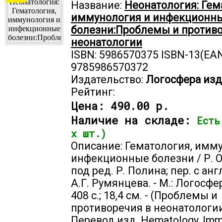
Название:
Неонатология: Гем
иммунология и инфекционн
болезни:Проблемы и противо
неонатологии
ISBN: 5986570375 ISBN-13(EAN
9785986570372
Издательство:
Логосфера изд
Рейтинг:
Цена:
490.00 р.
Наличие на складе:
Есть
х шт.)
Описание: Гематология, имм
инфекционные болезни / Р. Ол
под ред. Р. Полина; пер. с англ
А.Г. Румянцева. - М.: Логосфер
408 с.; 18,4 см. - (Проблемы и
противоречия в неонатологии)
Перевод изд. Hematology, Imm