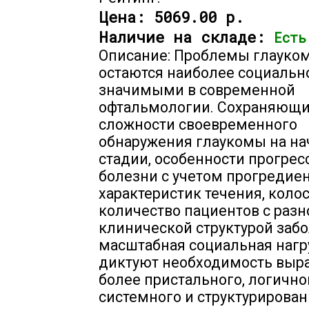
Цена:
5069.00 р.
Наличие на складе:
Есть
Описание: Проблемы глауко
остаются наиболее социальн
значимыми в современной
офтальмологии. Сохраняющ
сложности своевременного
обнаружения глаукомы на на
стадии, особенности прогре
болезни с учетом прогредие
характеристик течения, коло
количество пациентов с раз
клинической структурой заб
масштабная социальная нагр
диктуют необходимость выр
более пристального, логично
системного и структурирован