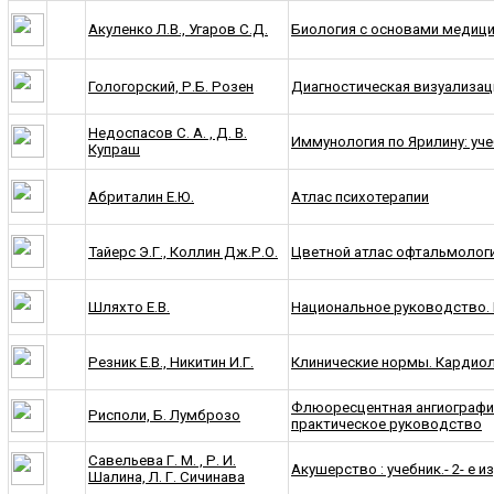
Акуленко Л.В., Угаров С.Д.
Биология с основами медици
Гологорский, Р.Б. Розен
Диагностическая визуализац
Недоспасов С. А. , Д. В.
Иммунология по Ярилину: уч
Купраш
Абриталин Е.Ю.
Атлас психотерапии
Тайерс Э.Г., Коллин Дж.Р.О.
Цветной атлас офтальмологи
Шляхто Е.В.
Национальное руководство. 
Резник Е.В., Никитин И.Г.
Клинические нормы. Кардио
Флюоресцентная ангиография
Рисполи, Б. Лумброзо
практическое руководство
Савельева Г. М. , Р. И.
Акушерство : учебник.- 2- е и
Шалина, Л. Г. Сичинава