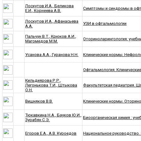
Лоскутов И.А., Беликова
Симптомы и синдромы в оф
Е.И., Корнеева А.В.
Лоскутов И.А., Афанасьева
УЗИ в офтальмологии
А.А.
Пальчун В.Т., Крюков А.И.,
Оториноларингология: учебник
Магомедов М.М.
Усанова А.А., Гуранова Н.Н.
Клинические нормы. Нефрол
Офтальмология. Клинически
Кильдиярова Р.Р.,
Легонькова Т.И., Штыкова
Факультетская педиатрия. Ш
О.Н.
Вишняков В.В.
Клинические нормы. Оторин
Тюкавкина Н.А., Бауков Ю.И.,
Биоорганическая химия : уче
Зурабян С.Э.
Егоров Е.А., А.В. Куроедов
Национальное руководство. 