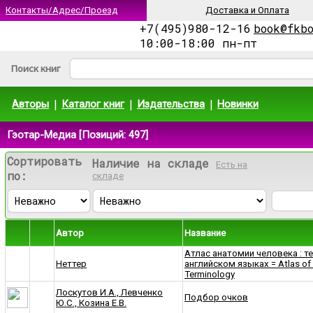
Контакты/Адрес/Проезд
Доставка и Оплата
+7(495)980-12-16
book@fkb
10:00-18:00 пн-пт
Поиск книг
|
|
|
Авторы
Каталог книг
Издательства
Новинки
Гэотар-Медиа [Позиций: 497]
Сортировать
Наличие на складе
Есть на
по:
складе
Автор
Название
Атлас анатомии человека : т
Неттер
английском языках = Atlas of 
Terminology
Лоскутов И.А., Левченко
Подбор очков
Ю.С., Козина Е.В.