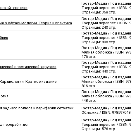
Гэотар-Медиа / Год издани
нской генетики
Твердый переплет / ISBN: 
Страницы: 368 стр.
Гэотар-Медиа / Год издани
ия в офтальмологии. Теория и практика
Твердый переплет / ISBN: 
Страницы: 240 стр.
Гэотар-Медиа / Год издани
ебник
Твердый переплет / ISBN: 
Страницы: 808 стр.
Гэотар-Медиа / Год издани
Мягкая обложка / ISBN: 97
176 стр.
Гэотар-Медиа / Год издани
ческой пластической хирургии
Твердый переплет / ISBN: 
Страницы: 440 стр.
Гэотар-Медиа / Год издани
Кардиология. Краткое издание
Мягкая обложка / ISBN: 97
816 стр.
Гэотар-Медиа / Год издани
логия
Мягкая обложка / ISBN: 97
448 стр.
 заднего полюса и периферии сетчатки:
Гэотар-Медиа / Год издани
Обложка / ISBN: 9785970486
Гэотар-Медиа / Год издани
зд перераб и доп
Твердый переплет / ISBN: 
Страницы: 576 стр.