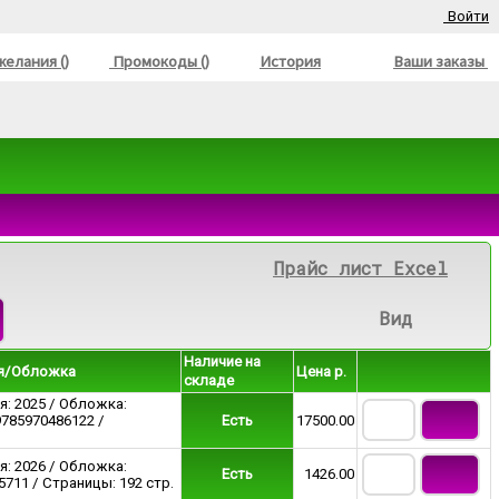
Войти
елания ()
Промокоды ()
История
Ваши заказы
Прайс лист Excel
Вид
Наличие на
ия/Обложка
Цена р.
складе
я: 2025 / Обложка:
9785970486122 /
Есть
17500.00
я: 2026 / Обложка:
Есть
1426.00
711 / Страницы: 192 стр.