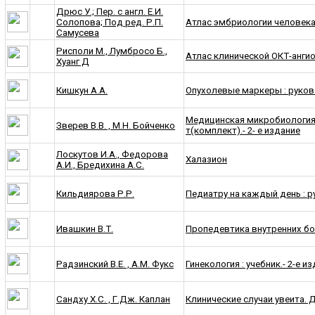
Дрюс У.; Пер. с англ. Е.И.
Солопова; Под ред. Р.П.
Атлас эмбриологии человек
Самусева
Рисполи М., Лумбросо Б.,
Атлас клинической ОКТ-анги
Хуанг Д
Кишкун А.А.
Опухолевые маркеры : руков
Медицинская микробиология, 
Зверев В.В. , М.Н. Бойченко
т(комплект).- 2- е издание
Лоскутов И.А., Федорова
Халазион
А.И., Бредихина А.С.
Кильдиярова Р.Р.
Педиатру на каждый день : р
Ивашкин В.Т.
Пропедевтика внутренних бол
Радзинский В.Е. , А.М. Фукс
Гинекология : учебник.- 2-е из
Сандху Х.С. , Г.Дж. Каплан
Клинические случаи увеита.