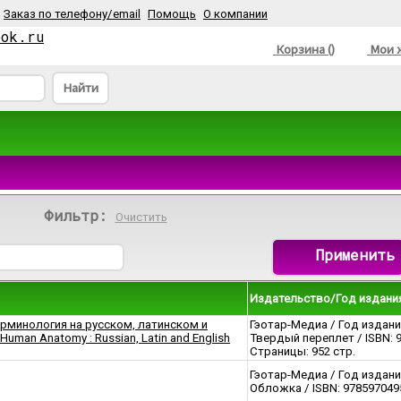
Заказ по телефону/email
Помощь
О компании
ook.ru
Корзина ()
Мои ж
Найти
Фильтр:
Очистить
Применить
Издательство/Год издан
ерминология на русском, латинском и
Гэотар-Медиа / Год издани
Human Anatomy : Russian, Latin and English
Твердый переплет / ISBN: 
Страницы: 952 стр.
Гэотар-Медиа / Год издани
Обложка / ISBN: 9785970495