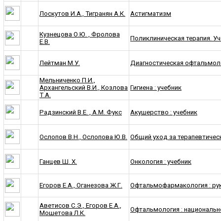
Лоскутов И.А., Тигранян А.К.
Астигматизм
Кузнецова О.Ю. , Фролова
Поликлиническая терапия. У
Е.В.
Лейтман М.У.
Диагностическая офтальмол
Мельниченко П.И.,
Архангельский В.И., Козлова
Гигиена : учебник
Т.А.
Радзинский В.Е. , А.М. Фукс
Акушерство : учебник
Ослопов В.Н., Ослопова Ю.В.
Общий уход за терапевтичес
Ганцев Ш. Х.
Онкология : учебник
Егоров Е.А., Оганезова Ж.Г.
Офтальмофармакология : ру
Аветисов С.Э., Егоров Е.А.,
Офтальмология : националь
Мошетова Л.К.