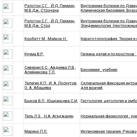
Рэлстон С.Г. , Й.Д. Пенмэн,
Внутренние болезни по Дэвидсо
М.В.Дж. Стрэчэна
Клиническая биохимия. Возр
Рэлстон С.Г. , Й.Д. Пенмэн,
Внутренние болезни по Дэвидс
М.В.Дж. Стрэ
Эпидемиология. Неотложные
Корбетт М., Мэйкок Н..
Кератотопография. Теория и
Кучма В.Р.
Гигиена детей и подростков :
Северин Е.С., Авдеева Л.В.,
Биохимия : учебник
Алейникова Т.Л.
Телегин К.П., И. А. Лоскутов,
Склеральная фиксация интра
О. А. Абашева
для врачей
Быков В.Л., Юшканцева С.И.
Гистология, цитология и эмбр
Тель Л.З. , Н.А. Агаджанян
Нормальная физиология : уч
Марино П.Л.
Интенсивная терапия. Руковод