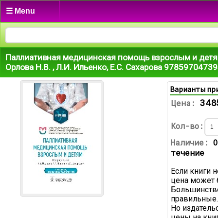
☰ Menu
Паллиативная медицинская помощь взрослым и детям
Орлова Н.В. , Л.И. Ильенко, Е.С. Сахарова 9785970473
Варианты пр
348
Цена:
Кол-во:
Наличие:
О
течение
Если книги н
цена может 
Большинство
правильные.
Но издатель
цены на книг