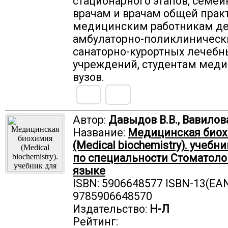
стационарного этапов, семе
врачам и врачам общей прак
медицинским работникам де
амбулаторно-поликлиническ
санаторно-курортных лечебн
учреждений, студентам мед
вузов.
Автор:
Давыдов В.В., Вавилова
Название:
Медицинская био
(Medical biochemistry). учебн
по специальности Стоматоло
языке
ISBN: 5906648577 ISBN-13(EAN
9785906648570
Издательство:
Н-Л
Рейтинг: