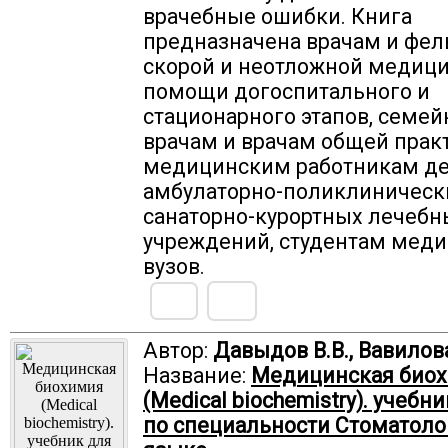
врачебные ошибки. Книга
предназначена врачам и фе
скорой и неотложной медиц
помощи догоспитального и
стационарного этапов, семе
врачам и врачам общей прак
медицинским работникам де
амбулаторно-поликлиническ
санаторно-курортных лечебн
учреждений, студентам мед
вузов.
Автор:
Давыдов В.В., Вавилова
Название:
Медицинская био
(Medical biochemistry). учебн
по специальности Стоматоло