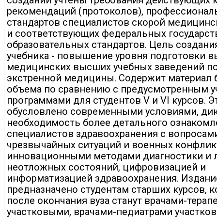
создании учтены требования действующих 
рекомендаций (протоколов), профессионал
стандартов специалистов скорой медицин
и соответствующих федеральных государс
образовательных стандартов. Цель создани
учебника - повышение уровня подготовки 
медицинских высших учебных заведений п
экстренной медицины. Содержит материал
объема по сравнению с предусмотренным 
программами для студентов V и VI курсов. Э
обусловлено современными условиями, д
необходимость более детального ознакомл
специалистов здравоохранения с вопроса
чрезвычайных ситуаций и военных конфлик
инновационными методами диагностики и 
неотложных состояний, цифровизацией и
информатизацией здравоохранения. Издани
предназначено студентам старших курсов, 
после окончания вуза станут врачами-терап
участковыми, врачами-педиатрами участко