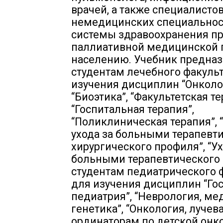
врачей, а также специалисто
немедицинских специальнос
системы здравоохранения пр
паллиативной медицинской
населению. Учебник предна
студентам лечебного факульт
изучения дисциплин “Онколо
“Биоэтика”, “Факультетская те
“Госпитальная терапия”,
“Поликлиническая терапия”, 
ухода за больными терапевти
хирургического профиля”, “Ух
больными терапевтического 
студентам педиатрического 
для изучения дисциплин “Го
педиатрия”, “Неврология, м
генетика”, “Онкология, лучева
ординаторам по детской онк