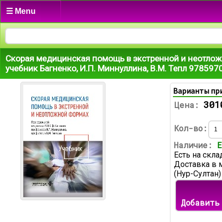
☰ Menu
Скорая медицинская помощь в экстренной и неотлож
учебник Багненко, И.П. Миннуллина, В.М. Тепл 97859
Варианты пр
301
Цена:
Кол-во:
Наличие:
Е
Есть на скла
Доставка в 
(Нур-Султан)
Добавить