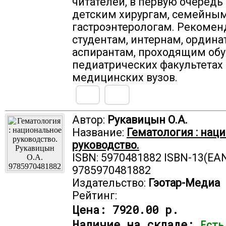
читателей, в первую очередь
детским хирургам, семейным
гастроэнтерологам. Рекомен
студентам, интернам, ордина
аспирантам, проходящим обу
педиатрических факультетах
медицинских вузов.
Автор:
Рукавицын О.А.
Название:
Гематология : нац
руководство.
ISBN: 5970481882 ISBN-13(EAN
9785970481882
Издательство:
Гэотар-Медиа
Рейтинг:
Цена:
7920.00 р.
Наличие на складе:
Есть