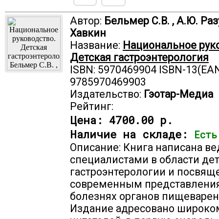
Автор:
Бельмер С.В. , А.Ю. Ра
Хавкин
Название:
Национальное руко
Детская гастроэнтерология
ISBN: 5970469904 ISBN-13(EAN
9785970469903
Издательство:
Гэотар-Медиа
Рейтинг:
Цена:
4700.00 р.
Наличие на складе:
Есть
Описание: Книга написана в
специалистами в области де
гастроэнтерологии и посвящ
современным представлени
болезнях органов пищеварени
Издание адресовано широком