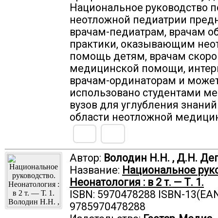
Национальное руководство п
неотложной педиатрии пред
врачам-педиатрам, врачам 
практики, оказывающим не
помощь детям, врачам скоро
медицинской помощи, интер
врачам-ординаторам и може
использовано студентами м
вузов для углубления знаний
области неотложной медици
Автор:
Володин Н.Н. , Д.Н. Де
Название:
Национальное руко
Неонатология : в 2 т. — Т. 1.
ISBN: 5970478288 ISBN-13(EAN
9785970478288