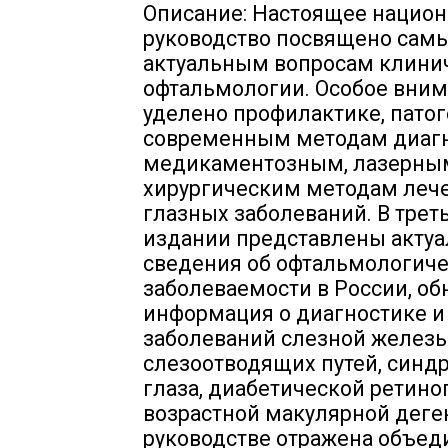
Описание: Настоящее нацио
руководство посвящено сам
актуальным вопросам клини
офтальмологии. Особое вни
уделено профилактике, патог
современным методам диагн
медикаментозным, лазерны
хирургическим методам леч
глазных заболеваний. В трет
издании представлены акту
сведения об офтальмологич
заболеваемости в России, об
информация о диагностике и
заболеваний слезной железы
слезоотводящих путей, синд
глаза, диабетической ретино
возрастной макулярной деге
руководстве отражена объед