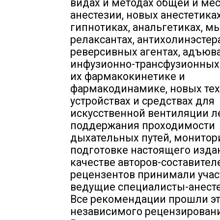
видах и методах общей и ме
анестезии, новых анестетиках
гипнотиках, анальгетиках, 
релаксантах, антихолинэстер
реверсивных агентах, адъюва
инфузионно-трансфузионных 
их фармакокинетике и
фармакодинамике, новых те
устройствах и средствах для
искусственной вентиляции л
поддержания проходимости
дыхательных путей, монитори
подготовке настоящего изда
качестве авторов-составител
рецензентов принимали учас
ведущие специалисты-анесте
Все рекомендации прошли э
независимого рецензировани