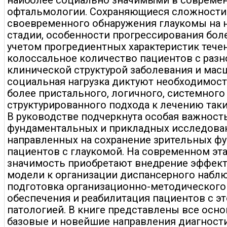
наиболее социально значимыми в совреме
офтальмологии. Сохраняющиеся сложности
своевременного обнаружения глаукомы на 
стадии, особенности прогрессирования бол
учетом прогредиентных характеристик течен
колоссальное количество пациентов с раз
клинической структурой заболевания и мас
социальная нагрузка диктуют необходимос
более пристального, логичного, системного
структурированного подхода к лечению таки
В руководстве подчеркнута особая важност
фундаментальных и прикладных исследова
направленных на сохранение зрительных фу
пациентов с глаукомой. На современном эт
значимость приобретают внедрение эффек
модели к организации диспансерного набл
подготовка организационно-методического
обеспечения и реабилитация пациентов с э
патологией. В книге представлены все осн
базовые и новейшие направления диагност