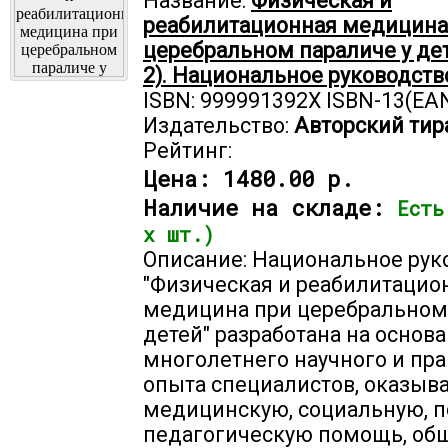
Название:
Физическая и
реабилитационная медицина
церебральном параличе у де
2). Национальное руководств
ISBN: 999991392X ISBN-13(EAN
Издательство:
Авторский тир
Рейтинг:
Цена:
1480.00 р.
Наличие на складе:
Есть
х шт.)
Описание: Национальное рук
"Физическая и реабилитацио
медицина при церебральном 
детей" разработана на основ
многолетнего научного и пр
опыта специалистов, оказы
медицинскую, социальную, п
педагогическую помощь, об