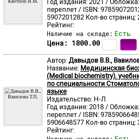
Год издания: 2021 / Обложка
переплет / ISBN: 9785907201
5907201282 Кол-во страниц: 
Рейтинг:
Есть
Наличие на складе:
Цена:
1800.00
Автор:
Давыдов В.В., Вавилов
Название:
Медицинская био
(Medical biochemistry). учеб
по специальности Стоматоло
языке
Издательство: Н-Л
Год издания: 2018 / Обложка
переплет / ISBN: 9785906648
5906648577 Кол-во страниц: 
Рейтинг:
Есть
Наличие на складе: