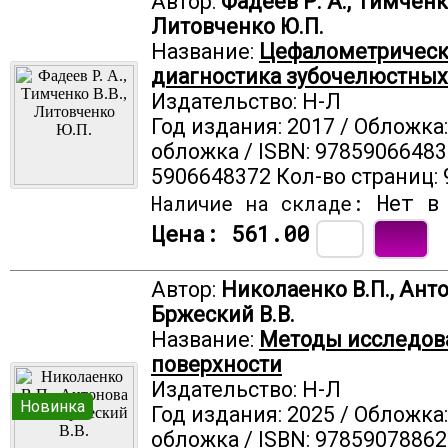
Автор:
Фадеев Р. А., Тимченко
Литовченко Ю.П.
Название:
Цефалометрическ
диагностика зубочелюстны
Издательство: Н-Л
Год издания: 2017 / Обложка
обложка / ISBN: 97859066483
5906648372 Кол-во страниц: 
Нет в 
Наличие на складе:
Цена:
561.00
Автор:
Николаенко В.П., Анто
Бржеский В.В.
Название:
Методы исследов
поверхности
Издательство: Н-Л
Новинка
Год издания: 2025 / Обложка
обложка / ISBN: 97859078862