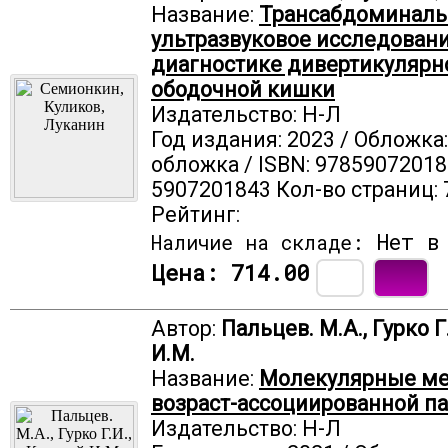
Название:
Трансабдоминаль
ультразвуковое исследовани
диагностике дивертикулярн
ободочной кишки
Издательство: Н-Л
Год издания: 2023 / Обложка
обложка / ISBN: 97859072018
5907201843 Кол-во страниц: 
Рейтинг:
Нет в 
Наличие на складе:
Цена:
714.00
Автор:
Пальцев. М.А., Гурко Г
И.М.
Название:
Молекулярные м
возраст-ассоциированной п
Издательство: Н-Л