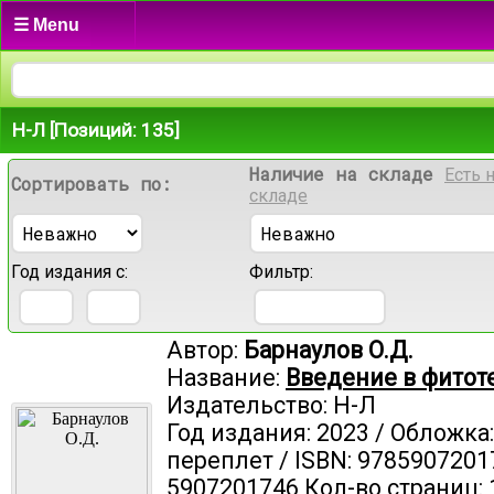
☰ Menu
Н-Л [Позиций: 135]
Наличие на складе
Есть 
Сортировать по:
складе
Год издания с:
Фильтр:
Автор:
Барнаулов О.Д.
Название:
Введение в фито
Издательство: Н-Л
Год издания: 2023 / Обложка
переплет / ISBN: 9785907201
5907201746 Кол-во страниц: 