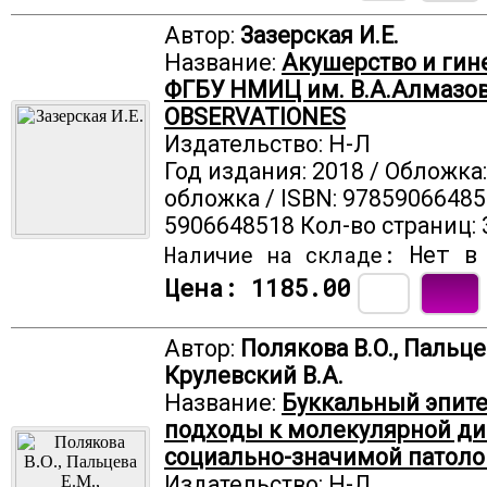
Автор:
Зазерская И.Е.
Название:
Акушерство и гин
ФГБУ НМИЦ им. В.А.Алмазов
OBSERVATIONES
Издательство: Н-Л
Год издания: 2018 / Обложка
обложка / ISBN: 97859066485
5906648518 Кол-во страниц: 
Нет в 
Наличие на складе:
Цена:
1185.00
Автор:
Полякова В.О., Пальцев
Крулевский В.А.
Название:
Буккальный эпит
подходы к молекулярной ди
социально-значимой патоло
Издательство: Н-Л