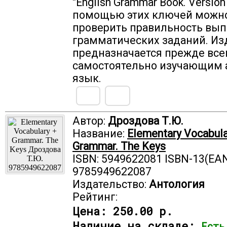
"English Grammar Book. Version 
помощью этих ключей можн
проверить правильность вы
грамматических заданий. Из
предназначается прежде все
самостоятельно изучающим 
язык.
Автор:
Дроздова Т.Ю.
Название:
Elementary Vocabula
Grammar. The Keys
ISBN: 5949622081 ISBN-13(EAN
9785949622087
Издательство:
Антология
Рейтинг:
Цена:
250.00 р.
Наличие на складе:
Есть