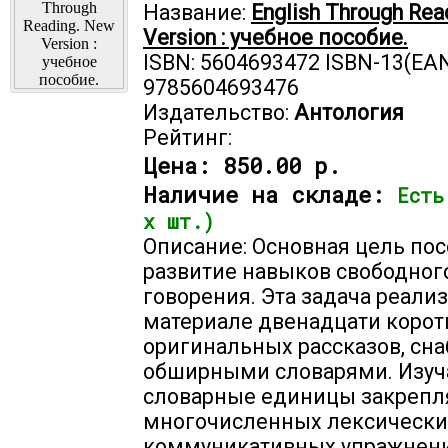
Название:
English Through Rea
Version : учебное пособие.
ISBN: 5604693472 ISBN-13(EAN
9785604693476
Издательство:
Антология
Рейтинг:
Цена:
850.00 р.
Наличие на складе:
Есть
х шт.)
Описание: Основная цель пос
развитие навыков свободног
говорения. Эта задача реализ
материале двенадцати корот
оригинальных рассказов, сн
обширными словарями. Изу
словарные единицы закрепл
многочисленных лексически
коммуникативных упражнени