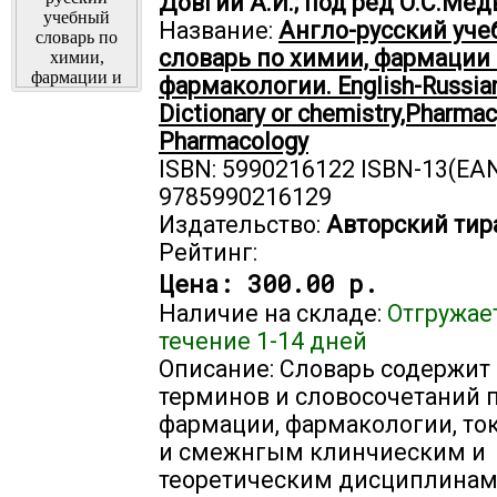
Довгий А.И.; под ред О.С.Ме
Название:
Англо-русский уч
словарь по химии, фармации
фармакологии. English-Russian
Dictionary or chemistry,Pharmac
Pharmacology
ISBN: 5990216122 ISBN-13(EAN
9785990216129
Издательство:
Авторский тир
Рейтинг:
Цена:
300.00 р.
Наличие на складе:
Отгружае
течение 1-14 дней
Описание: Словарь содержит
терминов и словосочетаний 
фармации, фармакологии, то
и смежнгым клинчиеским и
теоретическим дисциплинам