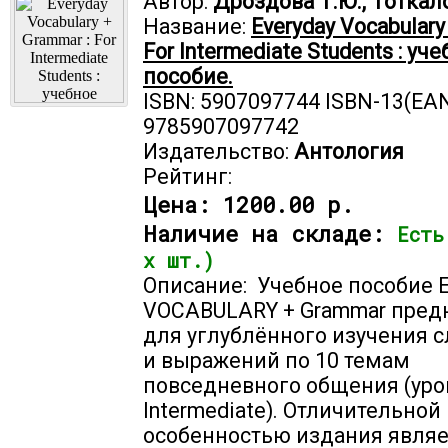
Автор:
Дроздова Т.Ю., Тоткало
Название:
Everyday Vocabulary
For Intermediate Students : уч
пособие.
ISBN: 5907097744 ISBN-13(EAN
9785907097742
Издательство:
Антология
Рейтинг:
Цена:
1200.00 р.
Наличие на складе:
Есть
х шт.)
Описание: Учебное пособие E
VOCABULARY + Grammar пред
для углублённого изучения с
и выражений по 10 темам
повседневного общения (уро
Intermediate). Отличительной
особенностью издания являе