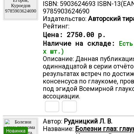
ISBN: 5903624693 ISBN-13(EAN
9785903624690
Издательство:
Авторский тир
Рейтинг:
Цена:
2750.00 р.
Наличие на складе:
Есть
х шт.)
Описание: Данная публикаци
одиннадцатой в серии отчёто
результатах встреч по дост
консенсуса по глаукоме, пр
под эгидой Всемирной глау
ассоциации.
Автор:
Рудницкий Л. В.
Название:
Болезни глаз: глау
Новинка