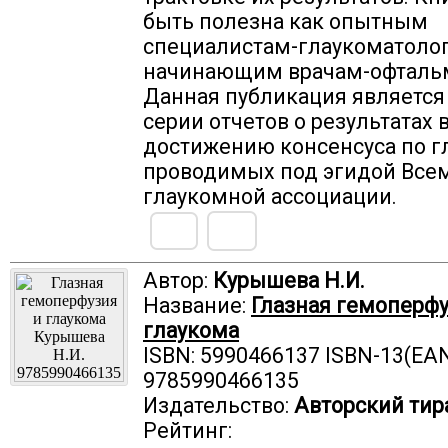
быть полезна как опытным
специалистам-глаукоматолог
начинающим врачам-офталь
Данная публикация является
серии отчетов о результатах 
достижению консенсуса по г
проводимых под эгидой Все
глаукомной ассоциации.
Автор:
Курышева Н.И.
Название:
Глазная гемоперфу
глаукома
ISBN: 5990466137 ISBN-13(EAN
9785990466135
Издательство:
Авторский тир
Рейтинг: