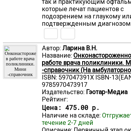
так и практикующим офталь
которые лечат пациентов с
подозрением на глаукому ил
подтвержденным диагнозом
Автор:
Ларина В.Н.
Название:
Онконастороженно
работе врача поликлиники. 
-справочник (На амбулаторн
ISBN: 597047391X ISBN-13(EAN
9785970473917
Издательство:
Гэотар-Медиа
Рейтинг:
Цена:
475.00 р.
Наличие на складе:
Отгружае
течение 2-7 дней
Описание: Первичный этап о