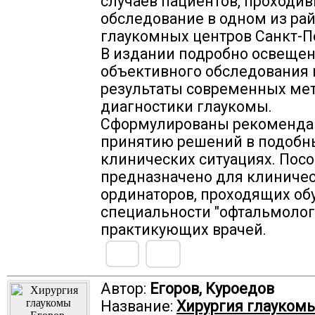
случаев пациентов, проходи
обследование в одном из ра
глаукомных центров Санкт-П
В издании подробно освеще
объективного обследования 
результаты современных ме
диагностики глаукомы.
Сформулированы рекоменда
принятию решений в подобн
клинических ситуациях. Пос
предназначено для клиниче
ординаторов, проходящих об
специальности "офтальмологи
практикующих врачей.
Автор:
Егоров, Куроедов
Название:
Хирургия глауком