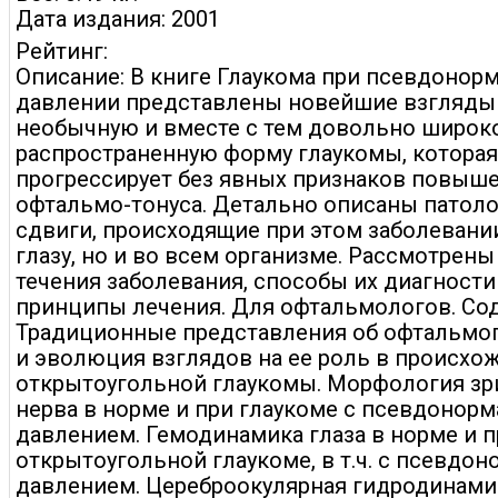
Дата издания: 2001
Рейтинг:
Описание: В книге Глаукома при псевдонор
давлении представлены новейшие взгляды
необычную и вместе с тем довольно широк
распространенную форму глаукомы, которая
прогрессирует без явных признаков повыш
офтальмо-тонуса. Детально описаны патол
сдвиги, происходящие при этом заболевании
глазу, но и во всем организме. Рассмотрен
течения заболевания, способы их диагности
принципы лечения. Для офтальмологов. Со
Традиционные представления об офтальмо
и эволюция взглядов на ее роль в происхо
открытоугольной глаукомы. Морфология зр
нерва в норме и при глаукоме с псевдонор
давлением. Гемодинамика глаза в норме и п
открытоугольной глаукоме, в т.ч. с псевд
давлением. Цереброокулярная гидродинами