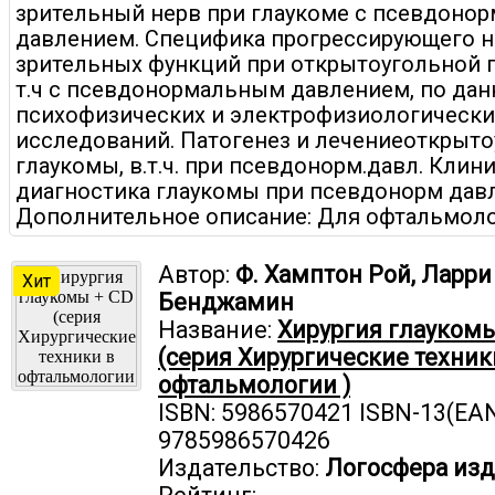
зрительный нерв при глаукоме с псевдоно
давлением. Специфика прогрессирующего 
зрительных функций при открытоугольной г
т.ч с псевдонормальным давлением, по да
психофизических и электрофизиологически
исследований. Патогенез и лечениеоткрыт
глаукомы, в.т.ч. при псевдонорм.давл. Клини
диагностика глаукомы при псевдонорм дав
Дополнительное описание: Для офтальмоло
Автор:
Ф. Хамптон Рой, Ларри
Хит
Бенджамин
Название:
Хирургия глаукомы
(серия Хирургические техник
офтальмологии )
ISBN: 5986570421 ISBN-13(EAN
9785986570426
Издательство:
Логосфера изд