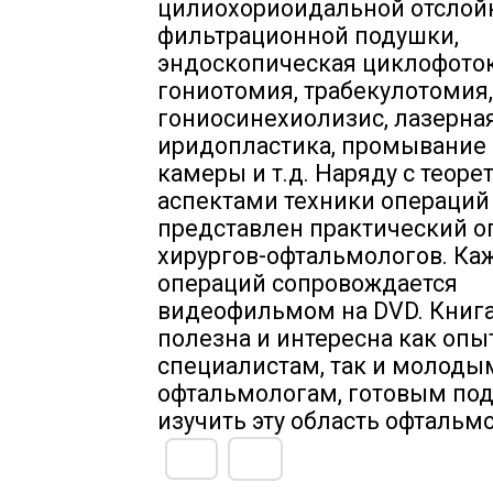
цилиохориоидальной отслойк
фильтрационной подушки,
эндоскопическая циклофоток
гониотомия, трабекулотомия,
гониосинехиолизис, лазерна
иридопластика, промывание
камеры и т.д. Наряду с теор
аспектами техники операций 
представлен практический о
хирургов-офтальмологов. Каж
операций сопровождается
видеофильмом на DVD. Книга
полезна и интересна как оп
специалистам, так и молоды
офтальмологам, готовым по
изучить эту область офтальм