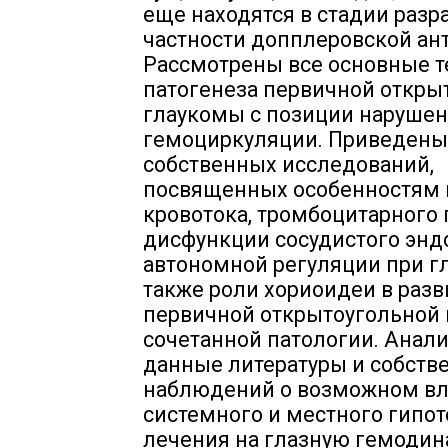
еще находятся в стадии разра
частности допплеровской ан
Рассмотрены все основные т
патогенеза первичной откры
глаукомы с позиции наруше
гемоциркуляции. Приведены
собственных исследований,
посвященных особенностям 
кровотока, тромбоцитарного 
дисфункции сосудистого энд
автономной регуляции при гл
также роли хориоидеи в разв
первичной открытоугольной 
сочетанной патологии. Анал
данные литературы и собств
наблюдений о возможном в
системного и местного гипо
лечения на глазную гемодин