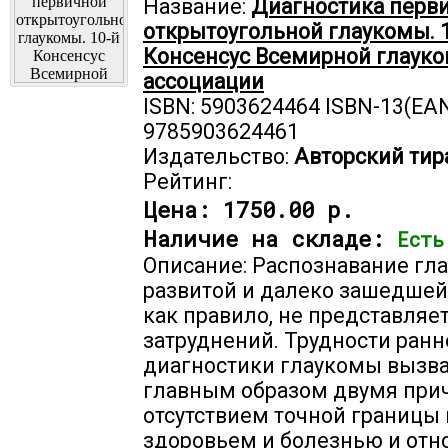
Название:
Диагностика перв
открытоугольной глаукомы. 
Консенсус Всемирной глаук
ассоциации
ISBN: 5903624464 ISBN-13(EAN
9785903624461
Издательство:
Авторский тир
Рейтинг:
Цена:
1750.00 р.
Наличие на складе:
Есть
Описание: Распознавание гл
развитой и далеко зашедшей
как правило, не представляе
затруднений. Трудности ранн
диагностики глаукомы вызв
главным образом двумя при
отсутствием точной границы
здоровьем и болезнью и отн