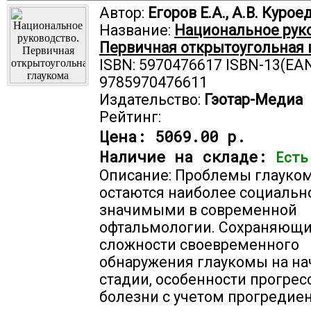
Автор:
Егоров Е.А., А.В. Курое
Название:
Национальное руко
Первичная открытоугольная 
ISBN: 5970476617 ISBN-13(EAN
9785970476611
Издательство:
Гэотар-Медиа
Рейтинг:
Цена:
5069.00 р.
Наличие на складе:
Есть
Описание: Проблемы глауко
остаются наиболее социальн
значимыми в современной
офтальмологии. Сохраняющ
сложности своевременного
обнаружения глаукомы на на
стадии, особенности прогре
болезни с учетом прогредие