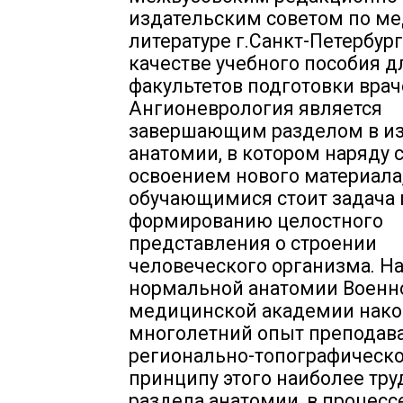
издательским советом по м
литературе г.Санкт-Петербург
качестве учебного пособия д
факультетов подготовки врач
Ангионеврология является
завершающим разделом в и
анатомии, в котором наряду 
освоением нового материала
обучающимися стоит задача 
формированию целостного
представления о строении
человеческого организма. Н
нормальной анатомии Военн
медицинской академии нак
многолетний опыт преподав
регионально-топографическ
принципу этого наиболее тру
раздела анатомии, в процесс