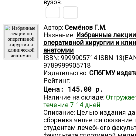
вузов.
Автор:
Семёнов Г.М.
Название:
Избранные лекции
оперативной хирургии и кли
анатомии
ISBN: 9999905714 ISBN-13(EAN
9789999905718
Издательство:
СПбГМУ издат
Рейтинг:
Цена:
145.00 р.
Наличие на складе:
Отгружае
течение 7-14 дней
Описание: Целью издания да
сборника является оказание
студентам лечебного факульт
факультета спортивной меди