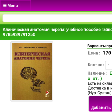
☰ Menu
Клиническая анатомия черепа: учебное пособие Гайв
9785939791250
Варианты пр
170
Цена:
Кол-во:
Наличие:
Е
х шт.)
Есть на скла
Доставка в 
(Нур-Султан)
Добавить