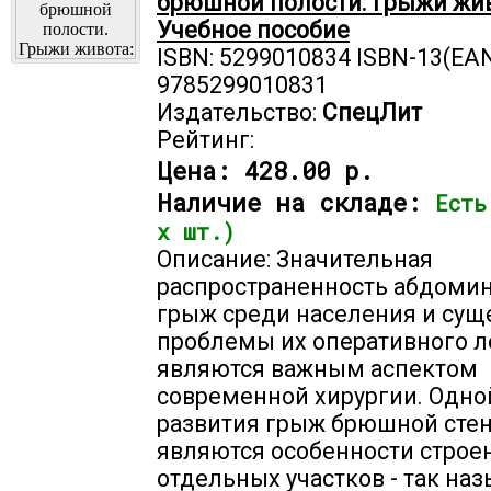
брюшной полости. Грыжи жив
Учебное пособие
ISBN: 5299010834 ISBN-13(EAN
9785299010831
Издательство:
СпецЛит
Рейтинг:
Цена:
428.00 р.
Наличие на складе:
Есть
х шт.)
Описание: Значительная
распространенность абдоми
грыж среди населения и су
проблемы их оперативного 
являются важным аспектом
современной хирургии. Одно
развития грыж брюшной сте
являются особенности строе
отдельных участков - так на