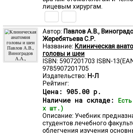
лицевым хирургам.
Автор:
Павлов А.В., Виноградо
Жеребятьева С.Р.
Название:
Клиническая анат
головы и шеи
ISBN: 5907201703 ISBN-13(EAN
9785907201705
Издательство:
Н-Л
Рейтинг:
Цена:
905.00 р.
Наличие на складе:
Есть
х шт.)
Описание: Учебник предназн
студентов лечебного факульт
облегчения изучения основн