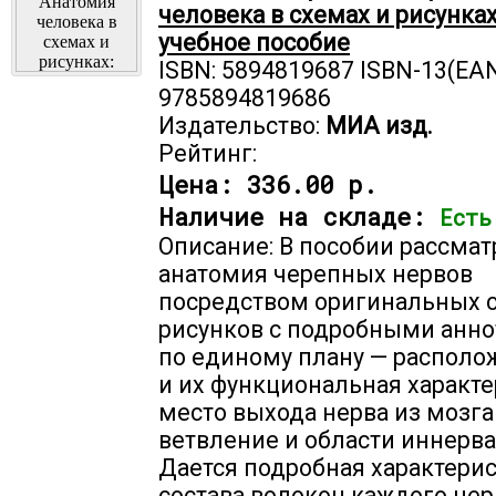
человека в схемах и рисунках
учебное пособие
ISBN: 5894819687 ISBN-13(EAN
9785894819686
Издательство:
МИА изд.
Рейтинг:
Цена:
336.00 р.
Наличие на складе:
Есть
Описание: В пособии рассмат
анатомия черепных нервов
посредством оригинальных 
рисунков с подробными анн
по единому плану — располо
и их функциональная характе
место выхода нерва из мозга 
ветвление и области иннерва
Дается подробная характери
состава волокон каждого нер