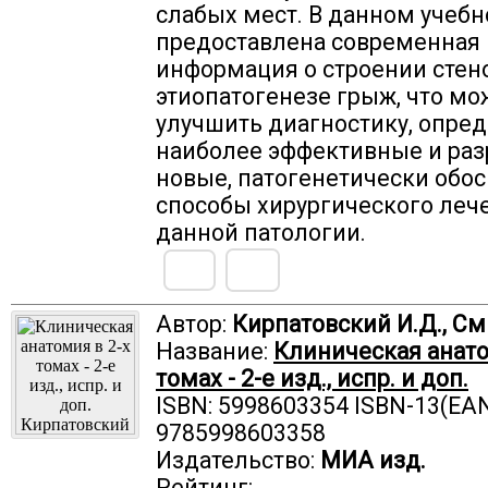
слабых мест. В данном учеб
предоставлена современная
информация о строении стено
этиопатогенезе грыж, что мо
улучшить диагностику, опре
наиболее эффективные и раз
новые, патогенетически обо
способы хирургического леч
данной патологии.
Автор:
Кирпатовский И.Д., См
Название:
Клиническая анато
томах - 2-е изд., испр. и доп.
ISBN: 5998603354 ISBN-13(EAN
9785998603358
Издательство:
МИА изд.
Рейтинг: