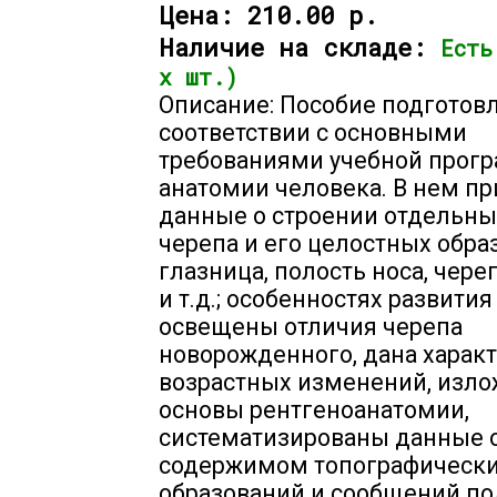
Цена:
210.00 р.
Наличие на складе:
Есть
х шт.)
Описание: Пособие подготов
соответствии с основными
требованиями учебной прог
анатомии человека. В нем п
данные о строении отдельны
черепа и его целостных обра
глазница, полость носа, чер
и т.д.; особенностях развития
освещены отличия черепа
новорожденного, дана харак
возрастных изменений, изл
основы рентгеноанатомии,
систематизированы данные 
содержимом топографическ
образований и сообщений по