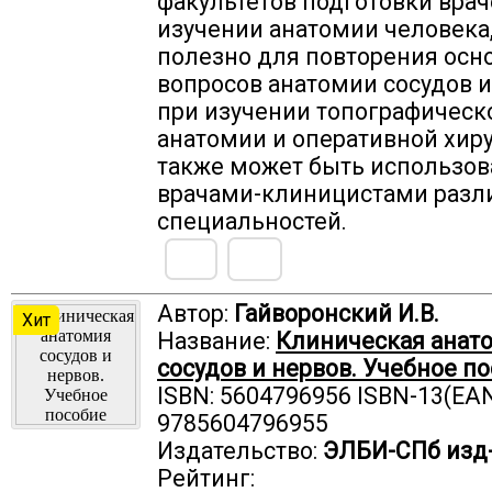
факультетов подготовки врач
изучении анатомии человека,
полезно для повторения осн
вопросов анатомии сосудов и
при изучении топографическ
анатомии и оперативной хиру
также может быть использов
врачами-клиницистами разл
специальностей.
Автор:
Гайворонский И.В.
Хит
Название:
Клиническая анат
сосудов и нервов. Учебное п
ISBN: 5604796956 ISBN-13(EAN
9785604796955
Издательство:
ЭЛБИ-СПб изд
Рейтинг: