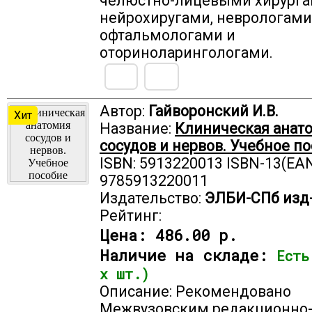
челюстно-лицевыми хирурга
нейрохиругами, неврологами
офтальмологами и
оториноларингологами.
Автор:
Гайворонский И.В.
Хит
Название:
Клиническая анат
сосудов и нервов. Учебное п
ISBN: 5913220013 ISBN-13(EAN
9785913220011
Издательство:
ЭЛБИ-СПб изд
Рейтинг:
Цена:
486.00 р.
Наличие на складе:
Есть
х шт.)
Описание: Рекомендовано
Межвузовским редакционно