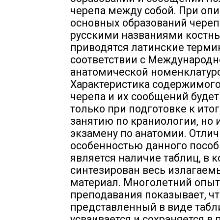
черепа между собой. При оп
основных образований череп
русскими названиями костны
приводятся латинские терми
соответствии с Международн
анатомической номенклатурой
Характеристика содержимого
черепа и их сообщений будет
только при подготовке к ито
занятию по краниологии, но и
экзамену по анатомии. Отли
особенностью данного пособ
является наличие таблиц, в 
синтезирован весь излагаем
материал. Многолетний опыт
преподавания показывает, чт
представленный в виде табли
усваивается и сохраняется в