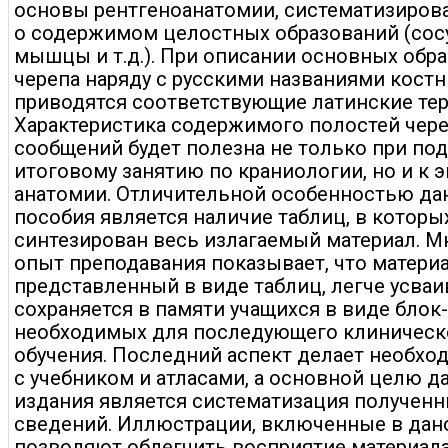
основы рентгеноанатомии, систематизиров
о содержимом целостных образований (сос
мышцы и т.д.). При описании основных обр
черепа наряду с русскими названиями костн
приводятся соответствующие латинские те
Характеристика содержимого полостей чере
сообщений будет полезна не только при под
итоговому занятию по краниологии, но и к 
анатомии. Отличительной особенностью да
пособия является наличие таблиц, в которы
синтезирован весь излагаемый материал. 
опыт преподавания показывает, что материа
представленный в виде таблиц, легче усваи
сохраняется в памяти учащихся в виде блок-
необходимых для последующего клиническ
обучения. Последний аспект делает необхо
с учебником и атласами, а основной целю д
издания является систематизация полученн
сведений. Иллюстрации, включенные в дано
позволяют облегчить восприятие материала