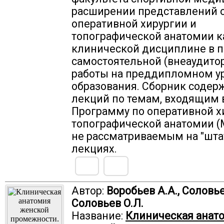
расширении представлений 
оперативной хирургии и
топографической анатомии к
клинической дисциплине в п
самостоятельной (внеаудито
работы на преддипломном у
образования. Сборник содер
лекций по темам, входящим 
Программу по оперативной х
топографической анатомии (М.
не рассматриваемым на "шта
лекциях.
Автор:
Воробьев А.А., Соловье
Соловьев О.Л.
Название:
Клиническая анат