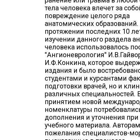
ранение или травма в любой
тела человека влечет за собо
повреждение целого ряда
анатомических образований.
протяжении последних 10 ле
изучении данного раздела а
человека использовалось по
"Ангионеврология" И.В.Гайво
И.Ф.Конкина, которое выдерж
издания и было востребовано
студентами и курсантами фак
подготовки врачей, но и кли
различных специальностей. В
принятием новой междунар
номенклатуры потребовалис
дополнения и уточнения при
учебного материала. Автора
пожелания специалистов-мо