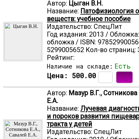
Автор:
Цыган В.Н.
Название:
Патофизиология 
веществ: учебное пособие
Издательство: СпецЛит
Год издания: 2013 / Обложка
обложка / ISBN: 97852990056
5299005652 Кол-во страниц: 
Рейтинг:
Есть
Наличие на складе:
Цена:
500.00
Автор:
Мазур В.Г., Сотникова 
Е.А.
Название:
Лучевая диагност
и пороков развития пищева
тракта у детей
Издательство: СпецЛит