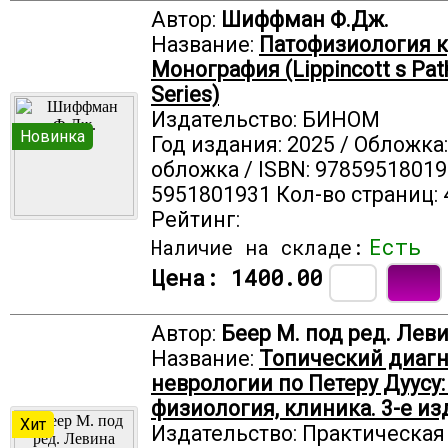
Автор:
Шиффман Ф.Дж.
Название:
Патофизиология к
Монография (Lippincott s Pat
Series)
Издательство: БИНОМ
Новинка
Год издания: 2025 / Обложка
обложка / ISBN: 97859518019
5951801931 Кол-во страниц: 
Рейтинг:
Есть
Наличие на складе:
Цена:
1400.00
Автор:
Беер М. под ред. Леви
Название:
Топический диагн
неврологии по Петеру Дуусу:
физиология, клиника. 3-е из
Хит
Издательство: Практическа