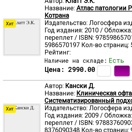
Автор:
Клатт Э.К.
Название:
Атлас патологии 
Котрана
Издательство: Логосфера из
Хит
Год издания: 2010 / Обложка
переплет / ISBN: 9785986570
5986570197 Кол-во страниц: 
Рейтинг:
Есть
Наличие на складе:
Цена:
2990.00
Автор:
Кански Д.
Название:
Клиническая офта
Систематизированный подх
Издательство: Логосфера из
Хит
Год издания: 2009 / Обложка
переплет / ISBN: 9788376090
8376090348 Кол-во страниц: 