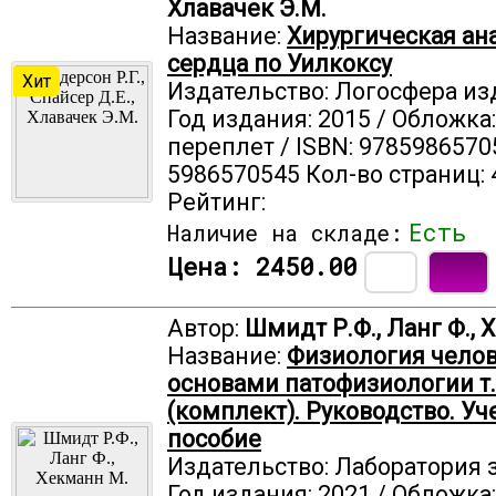
Хлавачек Э.М.
Название:
Хирургическая ан
сердца по Уилкоксу
Хит
Издательство: Логосфера из
Год издания: 2015 / Обложка
переплет / ISBN: 9785986570
5986570545 Кол-во страниц: 
Рейтинг:
Есть
Наличие на складе:
Цена:
2450.00
Автор:
Шмидт Р.Ф., Ланг Ф., 
Название:
Физиология челов
основами патофизиологии т.
(комплект). Руководство. Уч
пособие
Издательство: Лаборатория 
Год издания: 2021 / Обложка