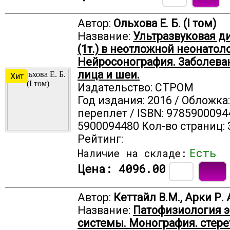
Автор:
Ольхова Е. Б. (I том)
Название:
Ультразвуковая д
(1т.) в неотложной неонатол
Нейросонография. Заболева
лица и шеи.
Хит
Издательство: СТРОМ
Год издания: 2016 / Обложка
переплет / ISBN: 9785900094
5900094480 Кол-во страниц: 
Рейтинг:
Есть
Наличие на складе:
Цена:
4096.00
Автор:
Кеттайл В.М., Арки Р. 
Название:
Патофизиология 
системы. Монография. стере