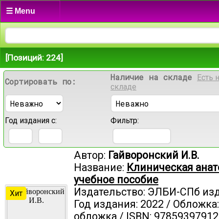
☰ Menu
[Позиций: 224]
Наличие на складе
Есть 
Сортировать по:
складе
Год издания с:
Фильтр:
Автор:
Гайворонский И.В.
Название:
Клиническая анат
учебное пособие
Издательство: ЭЛБИ-СПб из
Хит
Год издания: 2022 / Обложка
обложка / ISBN: 97859397912