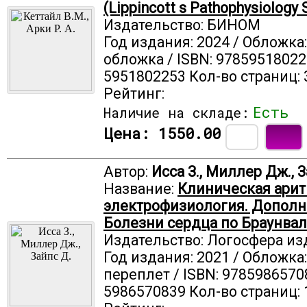
(Lippincott s Pathophysiology 
Издательство: БИНОМ
Год издания: 2024 / Обложка
обложка / ISBN: 97859518022
5951802253 Кол-во страниц: 
Рейтинг:
Есть
Наличие на складе:
Цена:
1550.00
Автор:
Исса З., Миллер Дж., 
Название:
Клиническая арит
электрофизиология. Дополне
Болезни сердца по Браунва
Издательство: Логосфера из
Год издания: 2021 / Обложка
переплет / ISBN: 9785986570
5986570839 Кол-во страниц: 