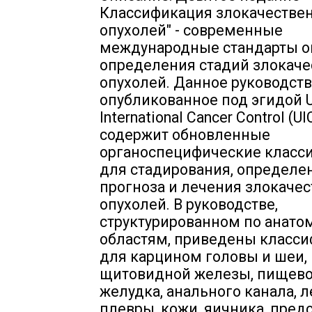
Классификация злокачестве
опухолей" - современные
международные стандарты о
определения стадий злокач
опухолей. Данное руководств
опубликованное под эгидой U
International Cancer Control (UI
содержит обновленные
органоспецифические класс
для стадирования, определе
прогноза и лечения злокаче
опухолей. В руководстве,
структурированном по анат
областям, приведены класс
для карцином головы и шеи,
щитовидной железы, пищево
желудка, анального канала, л
плевры, кожи, яичника, пред