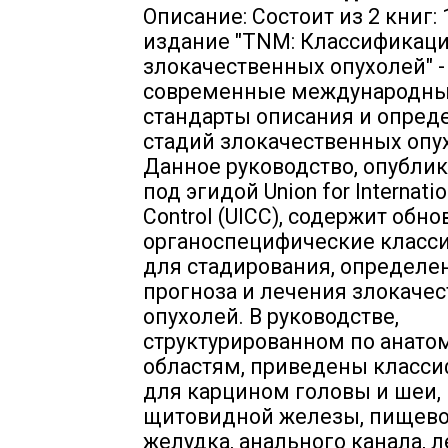
Описание: Состоит из 2 книг:
издание "TNM: Классификац
злокачественных опухолей" -
современные международн
стандарты описания и опред
стадий злокачественных опу
Данное руководство, опубли
под эгидой Union for Internatio
Control (UICC), содержит обн
органоспецифические класс
для стадирования, определе
прогноза и лечения злокаче
опухолей. В руководстве,
структурированном по анат
областям, приведены класс
для карцином головы и шеи,
щитовидной железы, пищево
желудка, анального канала, л