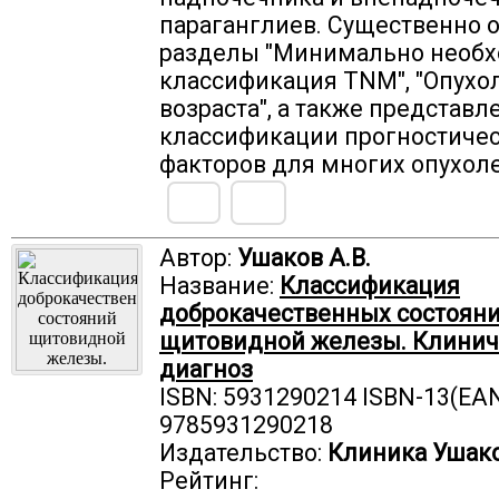
параганглиев. Существенно 
разделы "Минимально необ
классификация TNM", "Опухо
возраста", а также представ
классификации прогностиче
факторов для многих опухоле
Автор:
Ушаков А.В.
Название:
Классификация
доброкачественных состоян
щитовидной железы. Клинич
диагноз
ISBN: 5931290214 ISBN-13(EAN
9785931290218
Издательство:
Клиника Ушак
Рейтинг: