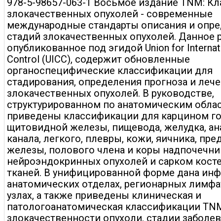
978-5-98657-063-1 Восьмое издание TNM: К
злокачественных опухолей - современные
международные стандарты описания и опр
стадий злокачественных опухолей. Данное 
опубликованное под эгидой Union for Internat
Control (UICC), содержит обновленные
органоспецифические классификации для
стадирования, определения прогноза и леч
злокачественных опухолей. В руководстве,
структурированном по анатомическим облас
приведены классификации для карцином го
щитовидной железы, пищевода, желудка, а
канала, легкого, плевры, кожи, яичника, пр
железы, полового члена и коры надпочечник
нейроэндокринных опухолей и сарком косте
тканей. В унифицированной форме дана ин
анатомических отделах, регионарных лимф
узлах, а также приведены клиническая и
патологоанатомическая классификации TNM
злокачественности опухоли, стадии заболев