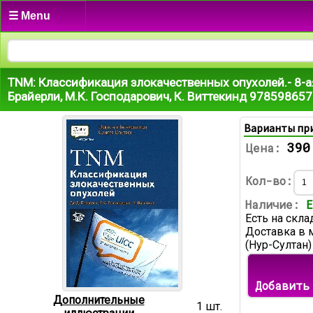
☰ Menu
TNM: Классификация злокачественных опухолей.- 8-а
Брайерли, М.К. Господарович, К. Виттекинд 97859865
Варианты пр
390
Цена:
Кол-во:
Наличие:
Е
Есть на скла
Доставка в 
(Нур-Султан)
Добавить
Дополнительные
1 шт.