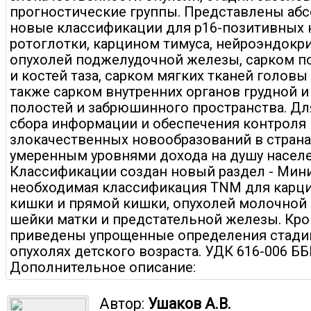
прогностические группы. Представлены аб
новые классификации для p16-позитивных
ротоглотки, карцином тимуса, нейроэндокр
опухолей поджелудочной железы, сарком п
и костей таза, сарком мягких тканей головы 
также сарком внутренних органов грудной 
полостей и забрюшинного пространства. Дл
сбора информации и обеспечения контроля
злокачественных новообразований в страна
умеренным уровнями дохода на душу насел
Классификации создан новый раздел - Ми
необходимая классификация TNM для карц
кишки и прямой кишки, опухолей молочной
шейки матки и предстательной железы. Кро
приведены упрощенные определения стади
опухолях детского возраста. УДК 616-006 ББ
Дополнительное описание:
Автор:
Ушаков А.В.