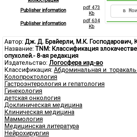
иллюстрации
pdf 473
в Мо
Publisher information
Kb
pdf 634
Publisher information
Kb
Автор:
Дж. Д. Брайерли, М.К. Господарович, 
Название:
TNM: Классификация злокачеств
опухолей.- 8-ая редакция
Издательство:
Логосфера изд-во
Классификация:
Абдоминальная и торакальн
Колопроктология
Гастроэнтерология и гепатология
Гинекология
детская онкология
Доклиническая медицина
Клиническая медицина
Маммология
Медицинская литература
Нейрохирургия