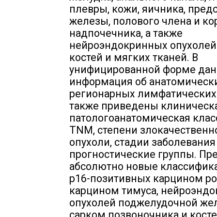
плевры, кожи, яичника, пред
железы, полового члена и к
надпочечника, а также
нейроэндокринных опухолей
костей и мягких тканей. В
унифицированной форме дан
информация об анатомически
регионарных лимфатических 
также приведены клиническ
патологоанатомическая кла
TNM, степени злокачественн
опухоли, стадии заболевания
прогностические группы. Пр
абсолютно новые классифик
p16-позитивных карцином ро
карцином тимуса, нейроэнд
опухолей поджелудочной же
сарком позвоночника и костей