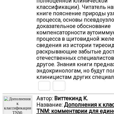
полноценной клинической
классификации). Читатель на
книге пояснение природы уз
процесса, основы псевдоузло
доказательное обоснование
компенсаторности аутоимму
процесса в щитовидной желе
сведения из истории тиреои
раскрывающие забытые дос
отечественных специалистов
другое. Знания книги предн
эндокринологам, но будут п
клиницистам других специал
Автор:
Виттекинд К.
Название:
Дополнения к кла
TNM: комментарии для един