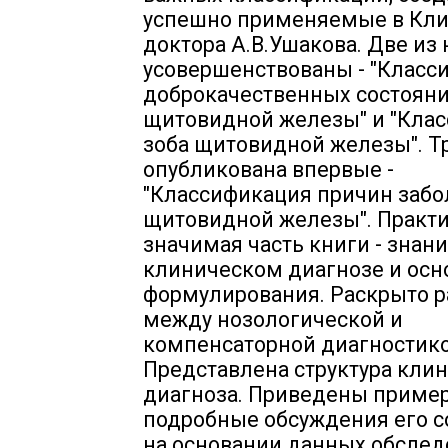
успешно применяемые в Кл
доктора А.В.Ушакова. Две из 
усовершенствованы - "Класс
доброкачественных состоян
щитовидной железы" и "Кла
зоба щитовидной железы". Т
опубликована впервые -
"Классификация причин заб
щитовидной железы". Практ
значимая часть книги - знани
клиническом диагнозе и осн
формулирования. Раскрыто 
между нозологической и
компенсаторной диагностико
Представлена структура кли
диагноза. Приведены приме
подробные обсуждения его с
на основании данных обслед