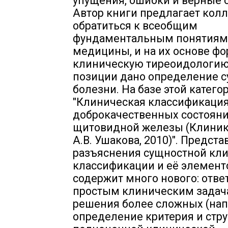
упущения, ошибки и верные 
Автор книги предлагает кол
обратиться к всеобщим
фундаментальным понятиям
медицины, и на их основе ф
клиническую тиреоидологию.
позиции дано определение 
болезни. На базе этой катего
"Клиническая классификаци
доброкачественных состоян
щитовидной железы (Клиник
А.В. Ушакова, 2010)". Предст
разъяснения сущностной кл
классификации и её элемент
содержит много нового: отве
простым клиническим задач
решения более сложных (нап
определение критерия и стр