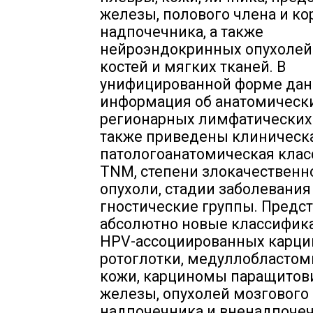
железы, полового члена и к
надпочечника, а также
нейроэндокринных опухолей
костей и мягких тканей. В
унифицированной форме дан
информация об анатомически
регионарных лимфатических 
также приведены клиническ
патологоанатомическая кла
TNM, степени злокачественн
опухоли, стадии заболевания 
гностические группы. Предс
абсолютно новые классифик
HPV-ассоциированных карц
ротоглотки, медуллобласто
кожи, карциномы паращитов
железы, опухолей мозгового
надпочечника и вненадпоче