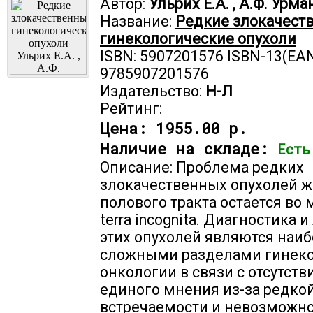
Автор:
Ульрих Е.А. , А.Ф. Урм
Название:
Редкие злокачест
гинекологические опухоли
ISBN: 5907201576 ISBN-13(EAN
9785907201576
Издательство:
Н-Л
Рейтинг:
Цена:
1955.00 р.
Наличие на складе:
Есть
Описание: Проблема редких
злокачественных опухолей ж
полового тракта остается во
terra incognita. Диагностика 
этих опухолей являются наи
сложными разделами гинеко
онкологии в связи с отсутст
единого мнения из-за редко
встречаемости и невозможн