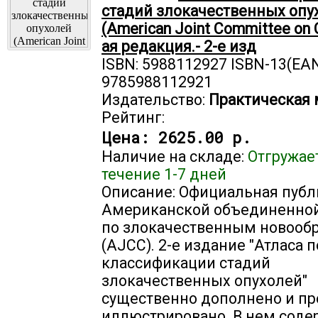
стадий злокачественных опу
(American Joint Committee on C
ая редакция.- 2-е изд
ISBN: 5988112927 ISBN-13(EAN
9785988112921
Издательство:
Практическая
Рейтинг:
Цена:
2625.00 р.
Наличие на складе:
Отгружае
течение 1-7 дней
Описание: Официальная пуб
Американской объединенно
по злокачественным новооб
(AJCC). 2-е издание "Атласа п
классификации стадий
злокачественных опухолей"
существенно дополнено и пр
иллюстрировано. В нем соде