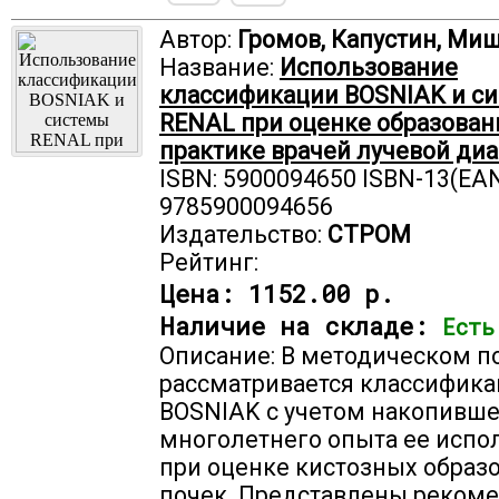
Автор:
Громов, Капустин, Ми
Название:
Использование
классификации BOSNIAK и с
RENAL при оценке образован
практике врачей лучевой ди
ISBN: 5900094650 ISBN-13(EAN
9785900094656
Издательство:
СТРОМ
Рейтинг:
Цена:
1152.00 р.
Наличие на складе:
Есть
Описание: В методическом п
рассматривается классифика
BOSNIAK с учетом накопивше
многолетнего опыта ее испо
при оценке кистозных образ
почек. Представлены реком