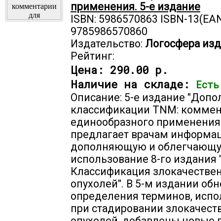
применения. 5-е издание
ISBN: 5986570863 ISBN-13(EAN
9785986570860
Издательство:
Логосфера изд
Рейтинг:
Цена:
290.00 р.
Наличие на складе:
Есть
Описание: 5-е издание "Допо
классификации TNM: коммен
единообразного применения
предлагает врачам информа
дополняющую и облегчающ
использование 8-го издания 
Классификация злокачестве
опухолей". В 5-м издании об
определения терминов, исп
при стадировании злокачест
опухолей, добавлены новые 