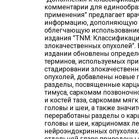
комментарии для единообра
применения" предлагает вра
информацию, дополняющую
облегчающую использование
издания "TNM: Классификац
злокачественных опухолей". 
издании обновлены определ
терминов, используемых при
стадировании злокачествен
опухолей, добавлены новые 
разделы, посвященные карц
тимуса, саркомам позвоночн
и костей таза, саркомам мягк
головы и шеи, а также значи
переработаны разделы о ка
головы и шеи, карциномах ле
нейроэндокринных опухолях.
отдельной главе приведены 