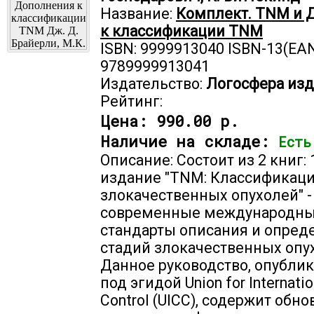
Название:
Комплект. TNM и 
к классификации TNM
ISBN: 9999913040 ISBN-13(EAN
9789999913041
Издательство:
Логосфера изд
Рейтинг:
Цена:
990.00 р.
Наличие на складе:
Есть
Описание: Состоит из 2 книг:
издание "TNM: Классификац
злокачественных опухолей" -
современные международн
стандарты описания и опред
стадий злокачественных опу
Данное руководство, опубли
под эгидой Union for Internatio
Control (UICC), содержит обн