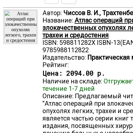
Автор:
Чиссов В. И., Трахтенбе
Название:
Атлас операций пр
злокачественных опухолях ле
трахеи и средостения
ISBN: 598811282X ISBN-13(EAN
9785988112822
Издательство:
Практическая
Рейтинг:
Цена:
2094.00 р.
Наличие на складе:
Отгружае
течение 1-7 дней
Описание: Предлагаемый чи
"Атлас операций при злокач
опухолях легких, трахеи и ср
является частью серии книг 
издания, посвященных хиру