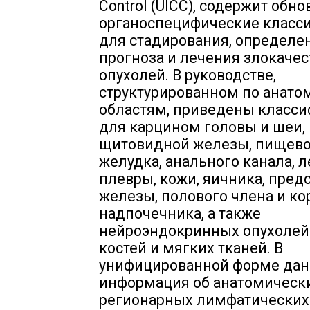
Control (UICC), содержит обн
органоспецифические класс
для стадирования, определе
прогноза и лечения злокаче
опухолей. В руководстве,
структурированном по анат
областям, приведены класс
для карцином головы и шеи,
щитовидной железы, пищево
желудка, анального канала, л
плевры, кожи, яичника, пред
железы, полового члена и к
надпочечника, а также
нейроэндокринных опухолей
костей и мягких тканей. В
унифицированной форме дан
информация об анатомически
регионарных лимфатических 