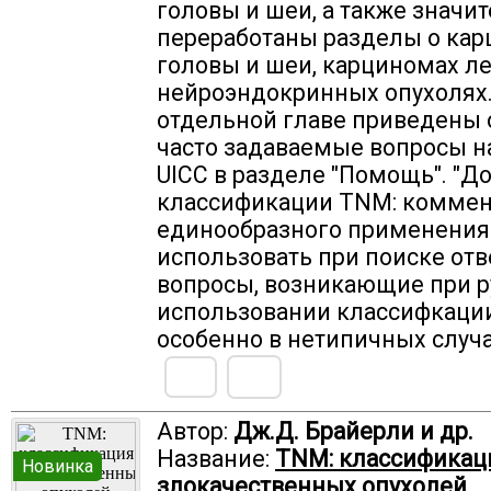
головы и шеи, а также значи
переработаны разделы о ка
головы и шеи, карциномах ле
нейроэндокринных опухолях.
отдельной главе приведены 
часто задаваемые вопросы н
UICC в разделе "Помощь". "Д
классификации TNM: коммен
единообразного применения
использовать при поиске отв
вопросы, возникающие при 
использовании классифкаци
особенно в нетипичных случа
Автор:
Дж.Д. Брайерли и др.
Название:
TNM: классификац
Новинка
злокачественных опухолей