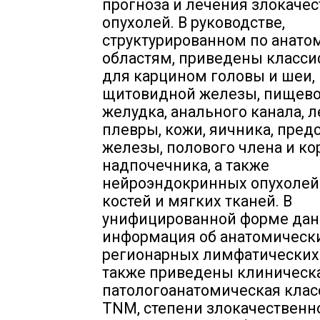
прогноза и лечения злокаче
опухолей. В руководстве,
структурированном по анат
областям, приведены класс
для карцином головы и шеи,
щитовидной железы, пищево
желудка, анального канала, л
плевры, кожи, яичника, пред
железы, полового члена и к
надпочечника, а также
нейроэндокринных опухолей
костей и мягких тканей. В
унифицированной форме дан
информация об анатомически
регионарных лимфатических 
также приведены клиническ
патологоанатомическая кла
TNM, степени злокачественн