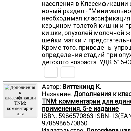
населения в Классификации 
новый раздел - "Минимально
необходимая классификация
карцином толстой кишки и 
кишки, опухолей молочной ж
шейки матки и предстательн
Кроме того, приведены упр
определения стадий при опу
детского возраста. УДК 616-0
Автор:
Виттекинд К.
Название:
Дополнения к кла
TNM: комментарии для един
применения. 5-е издание
ISBN: 5986570863 ISBN-13(EAN
9785986570860
Издательство:
Логосфера изд