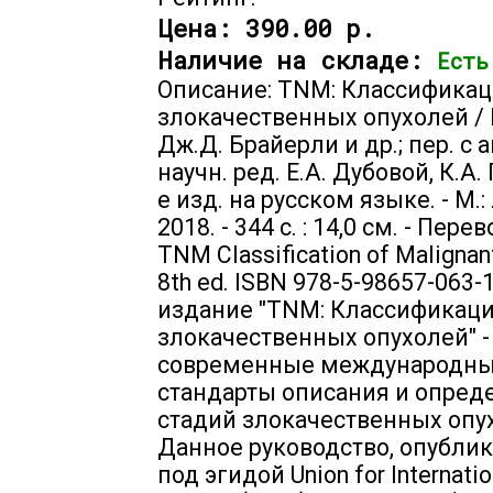
Цена:
390.00 р.
Наличие на складе:
Есть
Описание: TNM: Классифика
злокачественных опухолей / 
Дж.Д. Брайерли и др.; пер. с а
научн. ред. Е.А. Дубовой, К.А.
е изд. на русском языке. - М.
2018. - 344 с. : 14,0 см. - Пере
TNM Classification of Malignan
8th ed. ISBN 978-5-98657-063
издание "TNM: Классификац
злокачественных опухолей" -
современные международн
стандарты описания и опред
стадий злокачественных опу
Данное руководство, опубли
под эгидой Union for Internatio