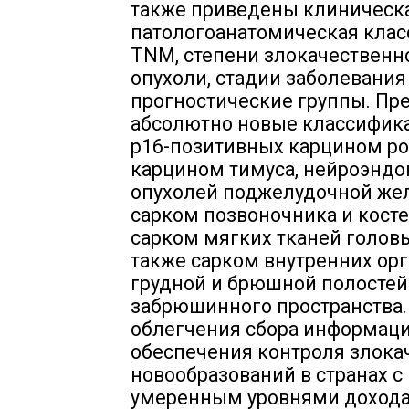
также приведены клиническ
патологоанатомическая кла
TNM, степени злокачественн
опухоли, стадии заболевания
прогностические группы. Пр
абсолютно новые классифик
p16-позитивных карцином ро
карцином тимуса, нейроэнд
опухолей поджелудочной же
сарком позвоночника и костей
сарком мягких тканей головы
также сарком внутренних ор
грудной и брюшной полостей
забрюшинного пространства.
облегчения сбора информаци
обеспечения контроля злока
новообразований в странах с
умеренным уровнями дохода