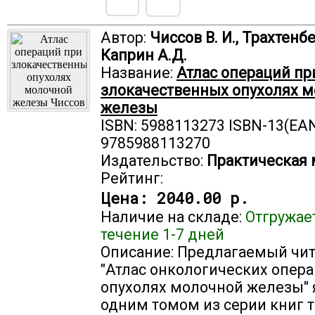
Автор:
Чиссов В. И., Трахтенбе
Каприн А.Д.
Название:
Атлас операций пр
злокачественных опухолях 
железы
ISBN: 5988113273 ISBN-13(EAN
9785988113270
Издательство:
Практическая
Рейтинг:
Цена:
2040.00 р.
Наличие на складе:
Отгружае
течение 1-7 дней
Описание: Предлагаемый чи
"Атлас онкологических опер
опухолях молочной железы" 
одним томом из серии книг т