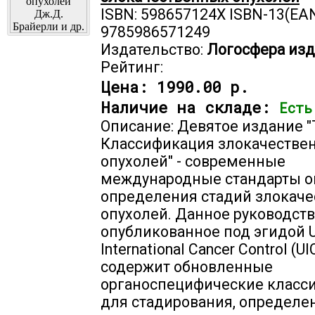
ISBN: 598657124X ISBN-13(EAN
9785986571249
Издательство:
Логосфера изд
Рейтинг:
Цена:
1990.00 р.
Наличие на складе:
Есть
Описание: Девятое издание 
Классификация злокачестве
опухолей" - современные
международные стандарты о
определения стадий злокач
опухолей. Данное руководств
опубликованное под эгидой U
International Cancer Control (UI
содержит обновленные
органоспецифические класс
для стадирования, определе