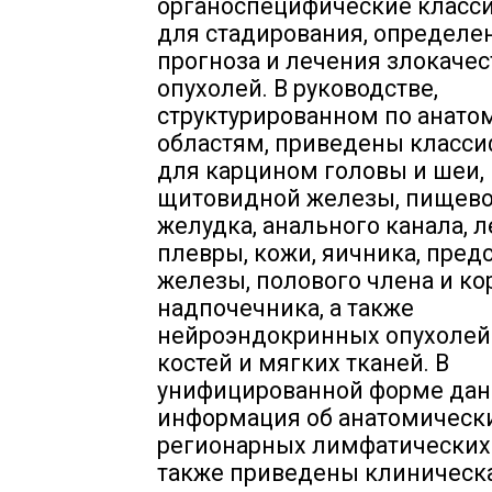
органоспецифические класс
для стадирования, определе
прогноза и лечения злокаче
опухолей. В руководстве,
структурированном по анат
областям, приведены класс
для карцином головы и шеи,
щитовидной железы, пищево
желудка, анального канала, л
плевры, кожи, яичника, пред
железы, полового члена и к
надпочечника, а также
нейроэндокринных опухолей
костей и мягких тканей. В
унифицированной форме дан
информация об анатомически
регионарных лимфатических 
также приведены клиническ