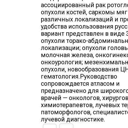
ассоциированный рак ротогл
опухоли костей, саркомы мяг
различных локализаций и пр
удобства использования рус
вариант представлен в виде 
опухоли торако-абдоминаль
локализации; опухоли головы
молочная железа, онкогинек
онкоурология; мезенхималь
опухоли, новообразования Ц
гематология.Руководство
сопровождается атласом и
предназначено для широкого
врачей — онкологов, хирургов
химиотерапевтов, лучевых те
патоморфологов, специалист
лучевой диагностике.