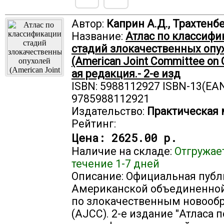
Автор:
Каприн А.Д., Трахтенбе
Название:
Атлас по классифи
стадий злокачественных опу
(American Joint Committee on C
ая редакция.- 2-е изд
ISBN: 5988112927 ISBN-13(EAN
9785988112921
Издательство:
Практическая
Рейтинг:
Цена:
2625.00 р.
Наличие на складе:
Отгружае
течение 1-7 дней
Описание: Официальная пуб
Американской объединенно
по злокачественным новооб
(AJCC). 2-е издание "Атласа п