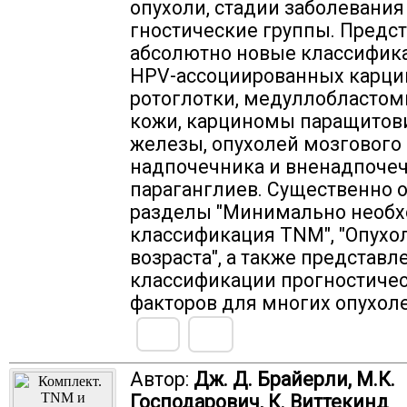
опухоли, стадии заболевания 
гностические группы. Предс
абсолютно новые классифик
HPV-ассоциированных карц
ротоглотки, медуллобласто
кожи, карциномы паращитов
железы, опухолей мозгового
надпочечника и вненадпоче
параганглиев. Существенно 
разделы "Минимально необ
классификация TNM", "Опухо
возраста", а также представ
классификации прогностиче
факторов для многих опухоле
Автор:
Дж. Д. Брайерли, М.К.
Господарович, К. Виттекинд