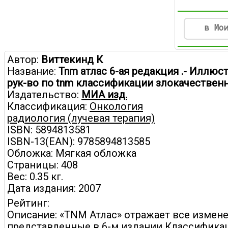
в Мо
Автор:
Виттекинд К
Название:
Tnm атлас 6-ая редакция .- Иллю
рук-во по tnm классификации злокачествен
Издательство:
МИА изд.
Классификация:
Онкология
радиология (лучевая терапия)
ISBN: 5894813581
ISBN-13(EAN): 9785894813585
Обложка: Мягкая обложка
Страницы: 408
Вес: 0.35 кг.
Дата издания: 2007
Рейтинг:
Описание: «TNM Атлас» отражает все измене
представленные в 6-м издании Классифика