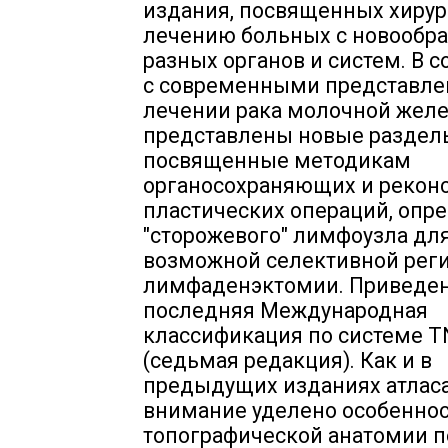
издания, посвященных хиру
лечению больных с новообр
разных органов и систем. В с
с современными представле
лечении рака молочной жел
представлены новые раздел
посвященные методикам
органосохраняющих и реконс
пластических операций, оп
"сторожевого" лимфоузла дл
возможной селективной рег
лимфаденэктомии. Приведе
последняя Международная
классификация по системе 
(седьмая редакция). Как и в
предыдущих изданиях атласа
внимание уделено особенно
топографической анатомии 