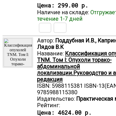
Цена:
299.00 р.
Наличие на складе:
Отгружае
течение 1-7 дней
Автор:
Поддубная И.В., Каприн
Лядов В.К
Название:
Классификация оп
TNM. Том I: Опухоли торако-
абдоминальной
локализации.Руководство и ат
редакция
ISBN: 5988115381 ISBN-13(EAN
9785988115380
Издательство:
Практическая
Рейтинг:
Цена:
4624.00 р.