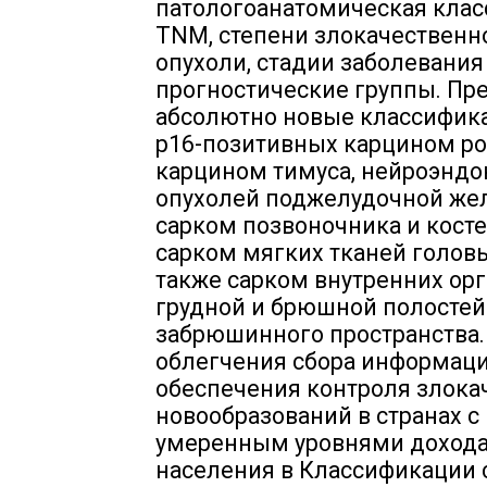
патологоанатомическая кла
TNM, степени злокачественн
опухоли, стадии заболевания
прогностические группы. Пр
абсолютно новые классифик
p16-позитивных карцином ро
карцином тимуса, нейроэнд
опухолей поджелудочной же
сарком позвоночника и костей
сарком мягких тканей головы
также сарком внутренних ор
грудной и брюшной полостей
забрюшинного пространства.
облегчения сбора информаци
обеспечения контроля злока
новообразований в странах с
умеренным уровнями дохода
населения в Классификации 