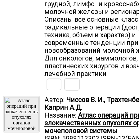
грудной, лимфо- и кровосна
молочной железы и регионар
Описаны все основные класс
радикальные операции (дост
техника, объем и характер) и
современные тенденции при
новообразований молочной 
Для онкологов, маммологов,
пластических хирургов и вр
лечебной практики.
Автор:
Чиссов В. И., Трахтенбе
Каприн А.Д.
Название:
Атлас операций пр
злокачественных опухолях о
мочеполовой системы
ISBN: 5988113303 ISBN-13(EAN