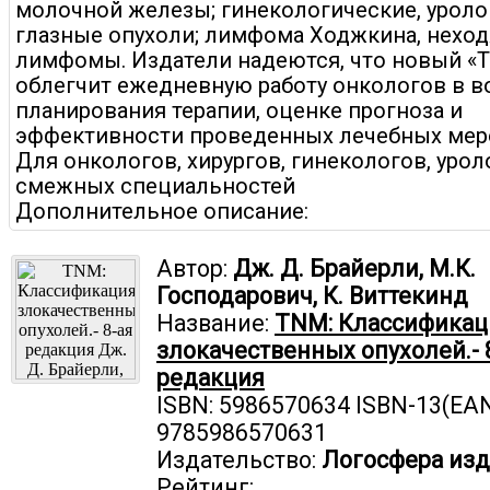
молочной железы; гинекологические, уроло
глазные опухоли; лимфома Ходжкина, нехо
лимфомы. Издатели надеются, что новый «
облегчит ежедневную работу онкологов в в
планирования терапии, оценке прогноза и
эффективности проведенных лечебных мер
Для онкологов, хирургов, гинекологов, урол
смежных специальностей
Дополнительное описание:
Автор:
Дж. Д. Брайерли, М.К.
Господарович, К. Виттекинд
Название:
TNM: Классификац
злокачественных опухолей.- 
редакция
ISBN: 5986570634 ISBN-13(EAN
9785986570631
Издательство:
Логосфера изд
Рейтинг: