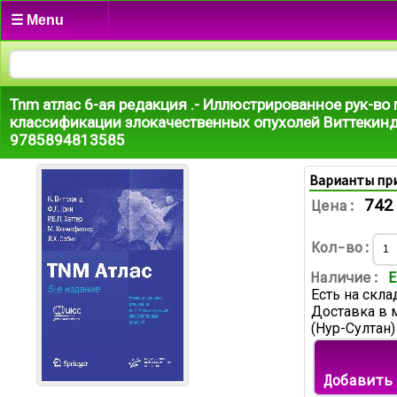
☰ Menu
Tnm атлас 6-ая редакция .- Иллюстрированное рук-во 
классификации злокачественных опухолей Виттекинд
9785894813585
Варианты пр
742
Цена:
Кол-во:
Наличие:
Е
Есть на скла
Доставка в 
(Нур-Султан)
Добавить