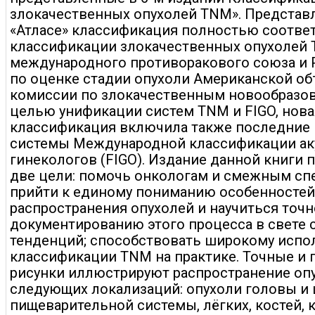
злокачественных опухолей TNM». Представ
«Атласе» классификация полностью соответ
классификации злокачественных опухолей
международного противоракового союза и 
по оценке стадии опухоли Американской о
комиссии по злокачественным новообразов
целью унификации систем TNM и FIGO, нова
классификация включила также последние
системы Международной классификации ак
гинекологов (FIGO). Издание данной книги 
две цели: помочь онкологам и смежным сп
прийти к единому пониманию особенностей
распространения опухолей и научиться точ
документированию этого процесса в свете
тенденций; способствовать широкому исп
классификации TNM на практике. Точные и
рисунки иллюстрируют распространение оп
следующих локализаций: опухоли головы и 
пищеварительной системы, лёгких, костей, 