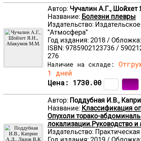
Автор:
Чучалин А.Г., Шойхет 
Название:
Болезни плевры
Издательство: Издательско
"Атмосфера"
Год издания: 2018 / Обложка
ISBN: 9785902123736 / 59021
276
Отгруж
Наличие на складе:
1 дней
Цена:
1730.00
Автор:
Поддубная И.В., Капри
Название:
Классификация оп
Опухоли торако-абдоминал
локализации.Руководство и а
Издательство: Практическа
Год издания: 2019 / Обложка