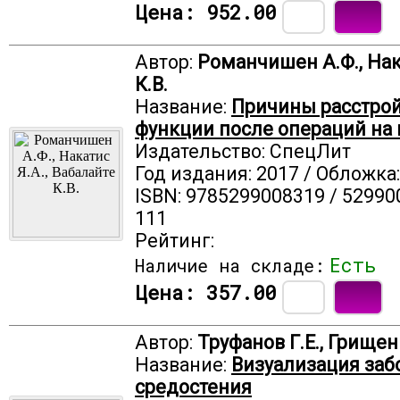
Цена:
952.00
Автор:
Романчишен А.Ф., Нака
К.В.
Название:
Причины расстрой
функции после операций на
Издательство: СпецЛит
Год издания: 2017 / Обложка
ISBN: 9785299008319 / 52990
111
Рейтинг:
Есть
Наличие на складе:
Цена:
357.00
Автор:
Труфанов Г.Е., Грищен
Название:
Визуализация заб
средостения