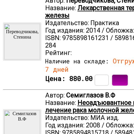
Автор:
Переводчикова, Стен
Название:
Лекарственная те
железы
Издательство: Практика
Год издания: 2014 / Обложка
ISBN: 9785898161231 / 58981
284
Рейтинг:
Отгруж
Наличие на складе:
7 дней
Цена:
880.00
Автор:
Семиглазов В.Ф
Название:
Неоадъювантное 
лечение рака молочной же
Издательство: МИА изд.
Год издания: 2008 / Обложка
ISBN: 9785894815718 / 58948