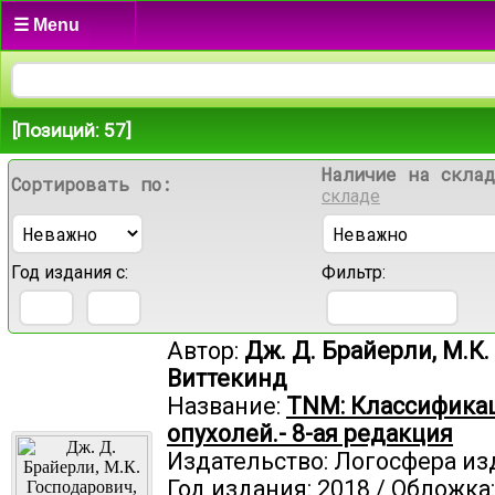
☰ Menu
[Позиций: 57]
Наличие на скла
Сортировать по:
складе
Год издания с:
Фильтр:
Автор:
Дж. Д. Брайерли, М.К.
Виттекинд
Название:
TNM: Классифика
опухолей.- 8-ая редакция
Издательство: Логосфера из
Год издания: 2018 / Обложка