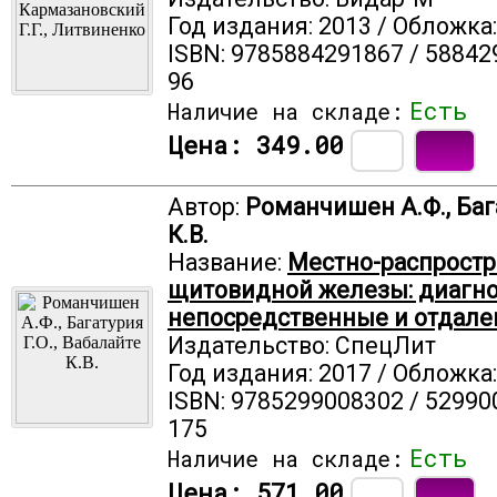
Год издания: 2013 / Обложка
ISBN: 9785884291867 / 58842
96
Есть
Наличие на складе:
Цена:
349.00
Автор:
Романчишен А.Ф., Бага
К.В.
Название:
Местно-распрост
щитовидной железы: диагнос
непосредственные и отдале
Издательство: СпецЛит
Год издания: 2017 / Обложка
ISBN: 9785299008302 / 52990
175
Есть
Наличие на складе:
Цена:
571.00