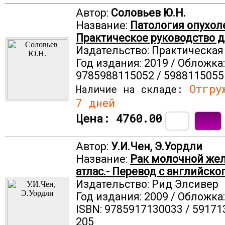
Автор:
Соловьев Ю.Н.
Название:
Патология опухоле
Практическое руководство д
Издательство: Практическа
Год издания: 2019 / Обложка:
9785988115052 / 5988115055 
Отгруж
Наличие на складе:
7 дней
Цена:
4760.00
Автор:
У.И.Чен, Э.Уордли
Название:
Рак молочной же
атлас.- Перевод с английско
Издательство: Рид Элсивер
Год издания: 2009 / Обложка
ISBN: 9785917130033 / 59171
205