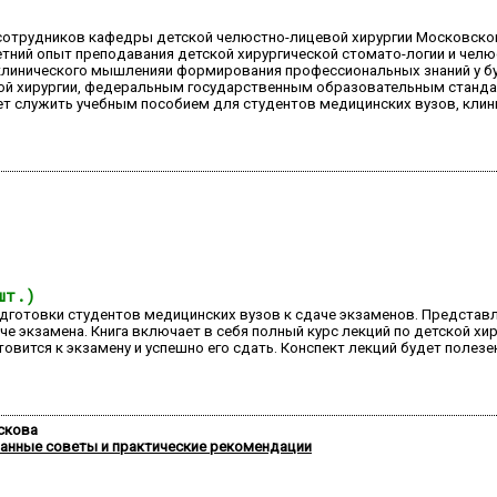
сотрудников кафедры детской челюстно-лицевой хирургии Московског
ний опыт преподавания детской хирургической стомато-логии и челю
клинического мышленияи формирования профессиональных знаний у б
й хирургии, федеральным государственным образовательным стандар-т
т служить учебным пособием для студентов медицинских вузов, клин
шт.)
одготовки студентов медицинских вузов к сдаче экзаменов. Предста
че экзамена. Книга включает в себя полный курс лекций по детской х
вится к экзамену и успешно его сдать. Конспект лекций будет полезен
аскова
анные советы и практические рекомендации