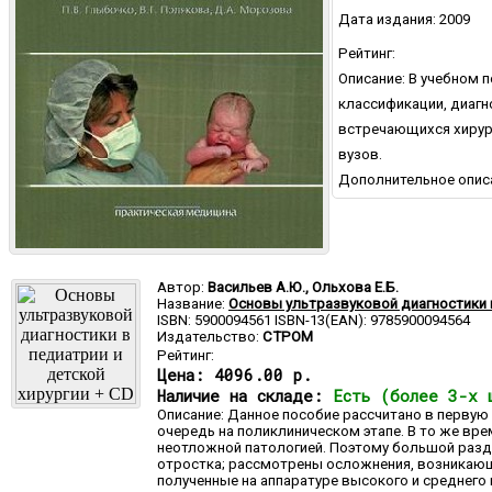
Дата издания: 2009
Рейтинг:
Описание: В учебном 
классификации, диагн
встречающихся хирург
вузов.
Дополнительное опис
Автор:
Васильев А.Ю., Ольхова Е.Б.
Название:
Основы ультразвуковой диагностики в
ISBN: 5900094561 ISBN-13(EAN): 9785900094564
Издательство:
СТРОМ
Рейтинг:
Цена:
4096.00 р.
Наличие на складе:
Есть (более 3-х 
Описание: Данное пособие рассчитано в первую
очередь на поликлиническом этапе. В то же вр
неотложной патологией. Поэтому большой разде
отростка; рассмотрены осложнения, возникающи
полученные на аппаратуре высокого и среднего