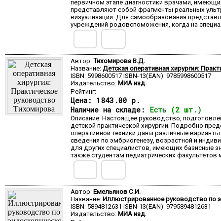
первичном этапе диагностики врачами, имеющи
представляют собой фрагменты реальных ультр
визуализации. Для самообразования представл
учреждений родовспоможения, когда на специал
Автор:
Тихомирова В.Д.
Название:
Детская оперативная хирургия: Прак
ISBN: 5998600517 ISBN-13(EAN): 9785998600517
Издательство:
МИА изд.
Рейтинг:
Цена:
1843.00 р.
Наличие на складе:
Есть (2 шт.)
Описание: Настоящее руководство, подготовле
детской практической хирургии. Подробно пред
оперативной техники даны различные варианты 
сведения по эмбриогенезу, возрастной и индив
для других специалистов, имеющих базисные зн
также студентам педиатрических факультетов 
Автор:
Емельянов С.И.
Название:
Иллюстрированное руководство по эн
ISBN: 5894812631 ISBN-13(EAN): 9795894812631
Издательство:
МИА изд.