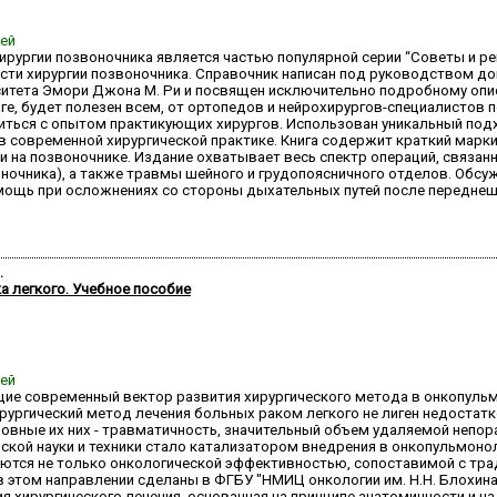
ней
рургии позвоночника является частью популярной серии “Советы и ре
асти хирургии позвоночника. Справочник написан под руководством до
ситета Эмори Джона М. Ри и посвящен исключительно подробному опи
иге, будет полезен всем, от ортопедов и нейрохирургов-специалистов
омиться с опытом практикующих хирургов. Использован уникальный п
в современной хирургической практике. Книга содержит краткий марк
 на позвоночнике. Издание охватывает весь спектр операций, связа
ночника), а также травмы шейного и грудопоясничного отделов. Обс
омощь при осложнениях со стороны дыхательных путей после передн
.
а легкого. Учебное пособие
ней
ие современный вектор развития хирургического метода в онкопуль
ургический метод лечения больных раком легкого не лиген недостатк
новные их них - травматичность, значительный объем удаляемой неп
ской науки и техники стало катализатором внедрения в онкопульмон
уются не только онкологической эффективностью, сопоставимой с тра
этом направлении сделаны в ФГБУ "НМИЦ онкологии им. Н.Н. Блохина
я хирургического лечения, основанная на принципе анатомичности и н