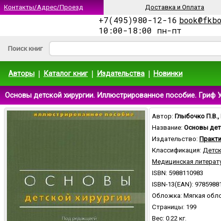
Контакты/Адрес/Проезд
Доставка и Оплата
+7(495)980-12-16
book@fkb
10:00-18:00 пн-пт
Поиск книг
|
|
|
Авторы
Каталог книг
Издательства
Новинки
Основы детской хирургии. Иллюстрированное пособие. Гриф У
Автор:
Глыбочко П.В.,
Название:
Основы дет
Издательство:
Практи
Классификация:
Детск
Медицинская литерат
ISBN: 5988110983
ISBN-13(EAN): 9785988
Обложка: Мягкая обл
Страницы: 199
Вес: 0.22 кг.