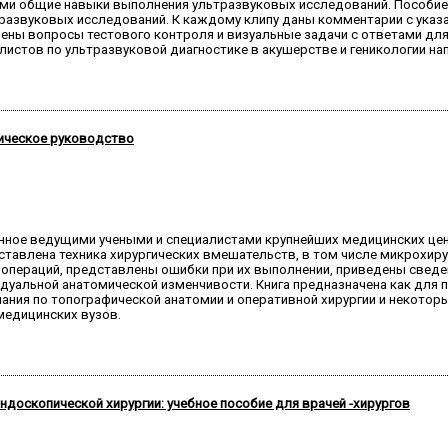
ми общие навыки выполнения ультразвуковых исследований. Пособие 
азвуковых исследований. К каждому клипу даны комментарии с указа
ены вопросы тестового контроля и визуальные задачи с ответами для
истов по ультразвуковой диагностике в акушерстве и геникологии на
тическое руководство
нное ведущими учеными и специалистами крупнейших медицинских цен
ставлена техника хирургических вмешательств, в том числе микрохир
операций, представлены ошибки при их выполнении, приведены сведен
идуальной анатомической изменчивости. Книга предназначена как для 
ания по топографической анатомии и оперативной хирургии и некотор
медицинских вузов.
доскопической хирургии: учебное пособие для врачей -хирургов