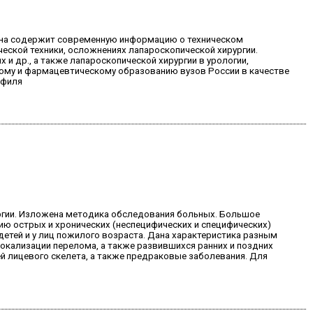
 Она содержит современную информацию о техническом
еской техники, осложнениях лапароскопической хирургии.
 др., а также лапароскопической хирургии в урологии,
ому и фармацевтическому образованию вузов России в качестве
офиля
ургии. Изложена методика обследования больных. Большое
нию острых и хронических (неспецифических и специфических)
етей и у лиц пожилого возраста. Дана характеристика разным
локализации перелома, а также развившихся ранних и поздних
й лицевого скелета, а также предраковые заболевания. Для