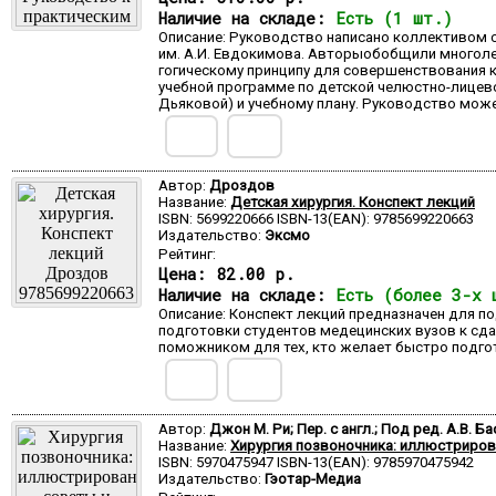
Наличие на складе:
Есть (1 шт.)
Описание: Руководство написано коллективом 
им. А.И. Евдокимова. Авторыобобщили многолет
гогическому принципу для совершенствования 
учебной программе по детской челюстно-лицево
Дьяковой) и учебному плану. Руководство може
Автор:
Дроздов
Название:
Детская хирургия. Конспект лекций
ISBN: 5699220666 ISBN-13(EAN): 9785699220663
Издательство:
Эксмо
Рейтинг:
Цена:
82.00 р.
Наличие на складе:
Есть (более 3-х 
Описание: Конспект лекций предназначен для п
подготовки студентов медецинских вузов к сда
поможником для тех, кто желает быстро подгото
Автор:
Джон М. Ри; Пер. с англ.; Под ред. А.В. Б
Название:
Хирургия позвоночника: иллюстриров
ISBN: 5970475947 ISBN-13(EAN): 9785970475942
Издательство:
Гэотар-Медиа