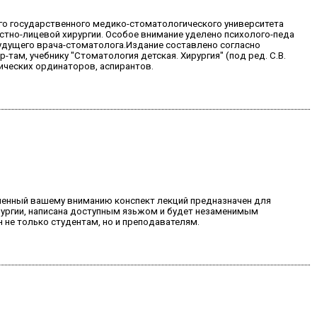
о государственного медико-стоматологического университета
стно-лицевой хирургии. Особое внимание уделено психолого-педа
удущего врача-стоматолога.Издание составлено согласно
ам, учебнику "Стоматология детская. Хирургия" (под ред. С.В.
ических ординаторов, аспирантов.
вленный вашему вниманию конспект лекций предназначен для
ирургии, написана доступным язьжом и будет незаменимым
 не только студентам, но и преподавателям.