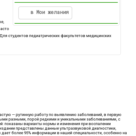
в Мои желания
ке,
часто
. Для студентов педиатрических факультетов медицинских
астую — рутинную работу по выявлению заболеваний, в первую
мыми разными, порой редкими и уникальными заболеваниями, с
ей: показаны варианты нормы и изменения при воспалении
 издании представлены данные ультразвуковой диагностики,
м дает более 95% информации в нашей специальности, особенно на