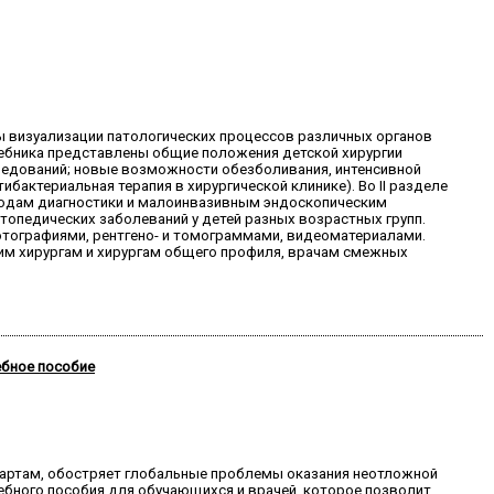
ды визуализации патологических процессов различных органов
чебника представлены общие положения детской хирургии
ледований; новые возможности обезболивания, интенсивной
бактериальная терапия в хирургической клинике). Во II разделе
одам диагностики и малоинвазивным эндоскопическим
топедических заболеваний у детей разных возрастных групп.
тографиями, рентгено- и томограммами, видеоматериалами.
ким хирургам и хирургам общего профиля, врачам смежных
ебное пособие
артам, обостряет глобальные проблемы оказания неотложной
бного пособия для обучающихся и врачей, которое позволит