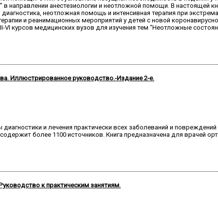
” в направлении анестезиологии и неотложной помощи. В настоящей 
 диагностика, неотложная помощь и интенсивная терапия при экстремал
 терапии и реанимационных мероприятий у детей с новой коронавирусн
I-VI курсов медицинских вузов для изучения тем “Неотложные состояни
ава. Иллюстрированное руководство.-Издание 2-е.
диагностики и лечения практически всех заболеваний и повреждений п
 содержит более 1100 источников. Книга предназначена для врачей ор
 Руководство к практическим занятиям.