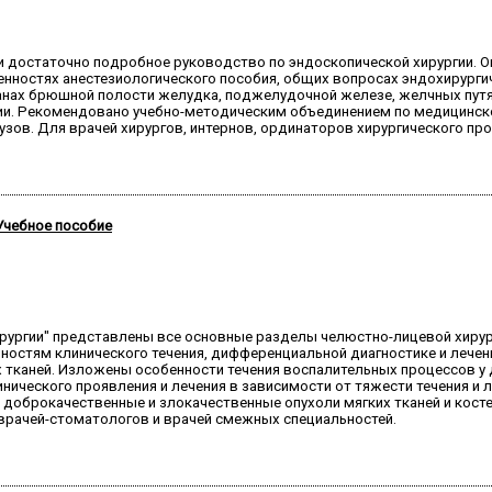
е и достаточно подробное руководство по эндоскопической хирургии.
енностях анестезиологического пособия, общих вопросах эндохирургич
ах брюшной полости желудка, поджелудочной железе, желчных путях и
ии. Рекомендовано учебно-методическим объединением по медицинск
узов. Для врачей хирургов, интернов, ординаторов хирургического пр
Учебное пособие
хирургии" представлены все основные разделы челюстно-лицевой хир
енностям клинического течения, дифференциальной диагностике и лече
 тканей. Изложены особенности течения воспалительных процессов у д
ического проявления и лечения в зависимости от тяжести течения и 
оброкачественные и злокачественные опухоли мягких тканей и косте
 врачей-стоматологов и врачей смежных специальностей.