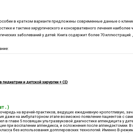
пособии в кратком варианте предложены современные данные о клини
остике и тактике хирургического и консервативного лечения наиболее 
ических заболеваний у детей. Книга содержит более 70 иллюстраций
ание:
 педиатрии и детской хирургии + CD
шт.)
 очередь на врачей-практиков, ведущих ежедневную кропотливую, зач
емя даже на амбулаторном этапе возможно появление пациентов с са
л в главе 5 посвящен ультразвуковой диагностике аппендицита у дет
е при воспалении аппендикса, и осложнения после аппендэктомии. В
 класса без использования допплеровских технологий. Именно В-режи