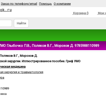
Заказ по телефону/email
Помощь
О компании
ook.ru
Корзина ()
Мои ж
Найти
МО Глыбочко П.В., Поляков В.Г., Морозов Д. 9785988110989
 Поляков В.Г., Морозов Д.
ской хирургии. Иллюстрированное пособие. Гриф УМО
ческая медицина
ая хирургия и травматология
ура
110989
ожка