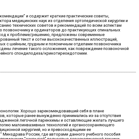
комендации” и содержит краткие практические советы,
ктора медицинских наук из отделения ортопедической хирургии и
санию технических советов и рекомендаций по всем аспектам
 по позвоночнику и ординаторов до практикующих спинальных
одход к проблеме/решению, предложены современные
ированный текст и сотни высококачественных иллюстраций,
нных с шейным, грудным и поясничным отделами позвоночника
уждены лечение такого осложнения, как повреждение позвоночной
ешейного спондилодеза/крикотиреоидотомии.
монологии. Хорошо зарекомендовавший себя в плане
ов, которые ранее вынужденно принимались из-за отсутствия
орадженной легочной паренхимы и оставляющие желать лучшего
ологию малоинвазивных технологий и органосохраняющего
диционной хирургией, но и превосходящими ее
" Минздрава России, где авторами данного учебного пособия
а применении "закрытой" полностью тораскопической техники