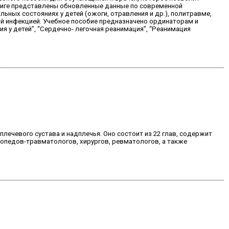
книге представлены обновленные данные по современной
ьных состояниях у детей (ожоги, отравления и др.), политравме,
ой инфекцией. Учебное пособие предназначено ординаторам и
я у детей”, “Сердечно- легочная реанимация”, “Реанимация
лечевого сустава и надплечья. Оно состоит из 22 глав, содержит
топедов-травматологов, хирургов, ревматологов, а также