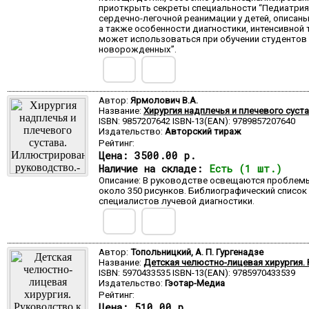
приоткрыть секреты специальности “Педиатрия
сердечно-легочной реанимации у детей, описаны
а также особенности диагностики, интенсивной
может использоваться при обучении студентов I
новорожденных”.
Автор:
Ярмолович В.А.
Название:
Хирургия надплечья и плечевого суст
ISBN: 9857207642 ISBN-13(EAN): 9789857207640
Издательство:
Авторский тираж
Рейтинг:
Цена:
3500.00 р.
Наличие на складе:
Есть (1 шт.)
Описание: В руководстве освещаются проблемы 
около 350 рисунков. Библиографический список
специалистов лучевой диагностики.
Автор:
Топольницкий, А. П. Гургенадзе
Название:
Детская челюстно-лицевая хирургия.
ISBN: 5970433535 ISBN-13(EAN): 9785970433539
Издательство:
Гэотар-Медиа
Рейтинг:
Цена:
510.00 р.