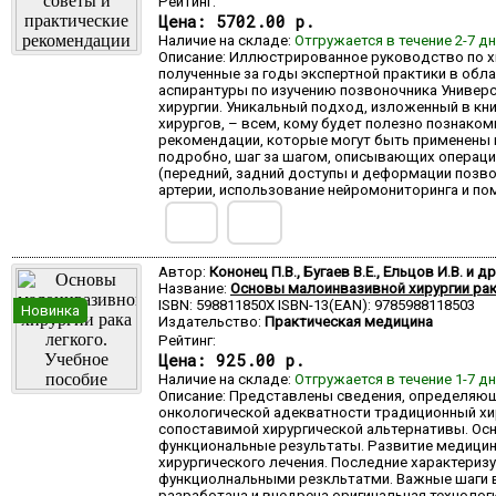
Рейтинг:
Цена:
5702.00 р.
Наличие на складе:
Отгружается в течение 2-7 д
Описание: Иллюстрированное руководство по хи
полученные за годы экспертной практики в обл
аспирантуры по изучению позвоночника Универ
хирургии. Уникальный подход, изложенный в кн
хирургов, – всем, кому будет полезно познак
рекомендации, которые могут быть применены 
подробно, шаг за шагом, описывающих операции
(передний, задний доступы и деформации позво
артерии, использование нейромониторинга и п
Автор:
Кононец П.В., Бугаев В.Е., Ельцов И.В. и др
Название:
Основы малоинвазивной хирургии рак
ISBN: 598811850X ISBN-13(EAN): 9785988118503
Новинка
Издательство:
Практическая медицина
Рейтинг:
Цена:
925.00 р.
Наличие на складе:
Отгружается в течение 1-7 д
Описание: Представлены сведения, определяющ
онкологической адекватности традиционный хир
сопоставимой хирургической альтернативы. Ос
функциональные результаты. Развитие медицин
хирургического лечения. Последние характериз
функциолнальными резкльтатми. Важные шаги в 
разработана и внедрена оригинальная технологи