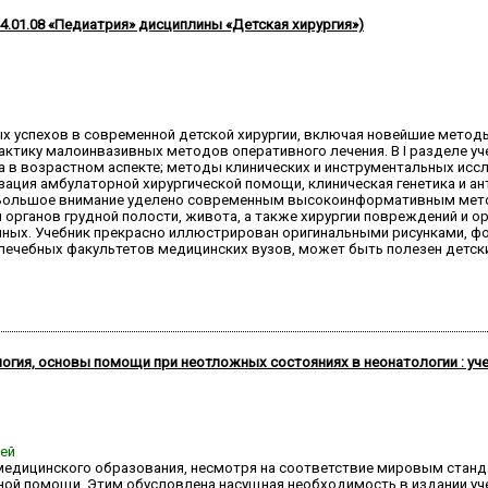
14.01.08 «Педиатрия» дисциплины «Детская хирургия»)
ных успехов в современной детской хирургии, включая новейшие мето
актику малоинвазивных методов оперативного лечения. В I разделе у
а в возрастном аспекте; методы клинических и инструментальных исс
ация амбулаторной хирургической помощи, клиническая генетика и анти
. Большое внимание уделено современным высокоинформативным мет
 органов грудной полости, живота, а также хирургии повреждений и ор
ных. Учебник прекрасно иллюстрирован оригинальными рисунками, фо
 лечебных факультетов медицинских вузов, может быть полезен детс
огия, основы помощи при неотложных состояниях в неонатологии : уч
ней
дицинского образования, несмотря на соответствие мировым станд
ой помощи. Этим обусловлена насущная необходимость в издании уче