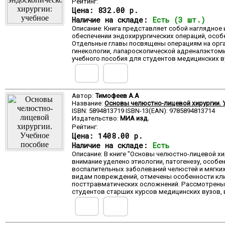
Рейтинг:
Цена:
832.00 р.
Наличие на складе:
Есть (3 шт.)
Описание: Книга представляет собой наглядно
обеспечении эндохирургических операций, особ
Отдельные главы посвящены операциям на орган
гинекологии, лапароскопической адреналэктом
учебного пособия для студентов медицинских в
Автор:
Тимофеев А.А
Название:
Основы челюстно-лицевой хирургии. 
ISBN: 5894813719 ISBN-13(EAN): 9785894813714
Издательство:
МИА изд.
Рейтинг:
Цена:
1408.00 р.
Наличие на складе:
Есть
Описание: В книге "Основы челюстно-лицевой 
внимание уделено этиологии, патогенезу, особ
воспалительных заболеваний челюстей и мягких
видам повреждений, отмечены особенности клин
посттравматических осложнений. Рассмотрены д
студентов старших курсов медицинских вузов,