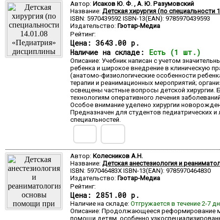
Автор:
Исаков Ю. Ф. , А. Ю. Разумовский
Название:
Детская хирургия (по специальности 
ISBN: 5970439592 ISBN-13(EAN): 9785970439593
Издательство:
Гэотар-Медиа
Рейтинг:
Цена:
3643.00 р.
Наличие на складе:
Есть (1 шт.)
Описание: Учебник написан с учетом значитель
ребенка и широкое внедрение в клиническую пр
(анатомо-физиологические особенности ребенк
терапии и реанимационных мероприятий; организ
освещены частные вопросы детской хирургии
технологиям оперативного лечения заболеваний
Особое внимание уделено хирургии новорожден
Предназначен для студентов педиатрических и
специальностей.
Автор:
Колесников А.Н.
Название:
Детская анестезиология и реаниматол
ISBN: 597046483X ISBN-13(EAN): 9785970464830
Издательство:
Гэотар-Медиа
Рейтинг:
Цена:
2851.00 р.
Наличие на складе:
Отгружается в течение 2-7 д
Описание: Продолжающееся реформирование ме
помощи детям, особенно узкоспециализированн