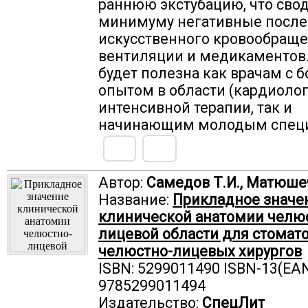
раннюю экстубацию, что свод
минимуму негативные после
искусственного кровообраще
вентиляции и медикаментов.
будет полезна как врачам с
опытом в области (кардиоло
интенсивной терапии, так и
начинающим молодым специ
Автор:
Самедов Т.И., Матюше
Название:
Прикладное значе
клинической анатомии челю
лицевой области для стомато
челюстно-лицевых хирургов
ISBN: 5299011490 ISBN-13(EAN
9785299011494
Издательство:
СпецЛит