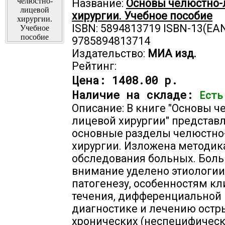
Название:
Основы челюстно-
хирургии. Учебное пособие
ISBN: 5894813719 ISBN-13(EAN
9785894813714
Издательство:
МИА изд.
Рейтинг:
Цена:
1408.00 р.
Наличие на складе:
Есть
Описание: В книге "Основы ч
лицевой хирургии" представ
основные разделы челюстно
хирургии. Изложена методик
обследования больных. Бол
внимание уделено этиологии
патогенезу, особенностям к
течения, дифференциальной
диагностике и лечению остр
хронических (неспецифическ