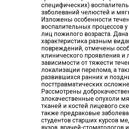
специфических) воспалител
заболеваний челюстей и мягк
Изложены особенности тече
воспалительных процессов у 
лиц пожилого возраста. Дана
характеристика разным вид
повреждений, отмечены осо
клинического проявления и 
зависимости от тяжести тече
локализации перелома, а та
развившихся ранних и поздн
посттравматических осложне
Рассмотрены доброкачестве
злокачественные опухоли м
тканей и костей лицевого ске
также предраковые заболева
студентов старших курсов м
вузов, врачей-стоматологов 