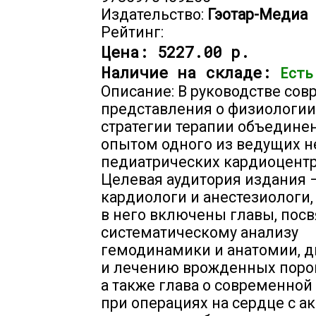
Издательство:
Гэотар-Медиа
Рейтинг:
Цена:
5227.00 р.
Наличие на складе:
Есть
Описание: В руководстве со
представления о физиологии
стратегии терапии объедине
опытом одного из ведущих 
педиатрических кардиоцентр
Целевая аудитория издания 
кардиологи и анестезиологи,
в него включены главы, по
систематическому анализу
гемодинамики и анатомии, д
и лечению врожденных порок
а также глава о современной
при операциях на сердце с а