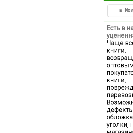
в Мо
Есть в н
уцененна
Чаще вс
книги,
возвра
оптовы
покупат
книги,
поврежд
перевоз
Возмож
дефекты
обложка
уголки, 
магазина