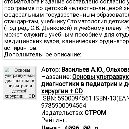
стоматолога.Издание составлено согласно 
программе по детской челюстно-лицевой хи
федеральным государственным образоват
стандар-там, учебнику Стоматология детская
(под ред. С.В. Дьяковой) и учебному плану. 
может служить учебным пособием для студ
медицинских вузов, клинических ординатор
аспирантов.
Дополнительное описание:
Автор:
Васильев А.Ю., Ольхова
Название:
Основы ультразву
диагностики в педиатрии и д
хирургии + CD
ISBN: 5900094561 ISBN-13(EAN
9785900094564
Издательство:
СТРОМ
Рейтинг:
Цена:
4096.00 р.